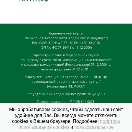
Национальный портал
по охране и безопасности "ГардИнфо" ("ГардИнфо")
Рег. СМИ: ЭЛ № ФС 77 - 80134 от 31.12.2020
(ЭЛ No ФС 77-26419 от 7.12.2006)
Зарегистрировано в Федеральной службе
по надзору в сфере связи, информационных технологий
и массовых коммуникаций (Роскомнадзор) 07.12.2006 г.,
перегистрировано 31.12.2020 г.
Учредитель: Ассоциация "Координационный центр
руководителей охранно-сыскных структур"
(Ассоциация "КЦ РОСС")
Copyright © 2026
ГардИнфо
Все права защищены.
Телефон редакции: +7 (495) 641-0073,
Адрес электронной почты редакции:
Мы обрабатываем cookies, чтобы сделать наш сайт
news@guardinfo.online
удобнее для Вас. Вы всегда можете отключить
Главный редактор: Кузьмин Д.А.
cookies в Вашем браузере. Подробнее:
политика
На сайте могут быть размещены
использования cookies
и
пользовательское
материалы с возрастным ограничением "16+"