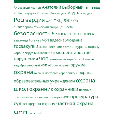
Анатолий Выборный
Александр Козлов
ГБР
ГИБДД
МВД
КС Росгвардии
Нацгвардия
Корсовет Росгвардии
Росгвардия
ФКЦ РОС
ФАС
ЧОО
антитеррористическая защищенность
безопасность
безопасность школ
видеонаблюдение
взаимодействие с ЧОП
госзакупки
закон
конкурс на охрану
законопроект
мошенничество
мошенники
коронавирус
нарушения ЧОП
невыплата заработной платы
оружие
недобросовестный ЧОП
оборот оружия
охрана
охрана
охрана массовых мероприятий
охрана
образовательных учреждений
школ
охранник
охранники
полиция
прокуратура
проверка
преступление
проверка ЧОП
суд
частная охрана
тендер на охрану
чоп
штраф