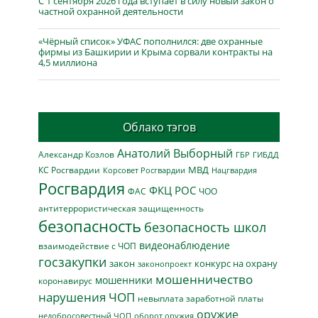
С 1 сентября 2026 года вступает в силу новый закон о
частной охранной деятельности
«Чёрный список» УФАС пополнился: две охранные
фирмы из Башкирии и Крыма сорвали контракты на
4,5 миллиона
Облако тэгов
Анатолий Выборный
Александр Козлов
ГБР
ГИБДД
МВД
КС Росгвардии
Нацгвардия
Корсовет Росгвардии
Росгвардия
ФКЦ РОС
ФАС
ЧОО
антитеррористическая защищенность
безопасность
безопасность школ
видеонаблюдение
взаимодействие с ЧОП
госзакупки
закон
конкурс на охрану
законопроект
мошенничество
мошенники
коронавирус
нарушения ЧОП
невыплата заработной платы
оружие
недобросовестный ЧОП
оборот оружия