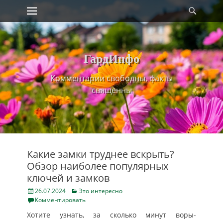
Primary Menu
Найт
Skip
to
content
ГардИнфо
Комментарии свободны, факты
священны
Какие замки труднее вскрыть?
Обзор наиболее популярных
ключей и замков
Posted
Categories
26.07.2024
Это интересно
on
Комментировать
Хотите узнать, за сколько минут воры-