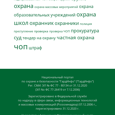
охрана
охрана
охрана массовых мероприятий
охрана
образовательных учреждений
школ
охранник
охранники
полиция
прокуратура
проверка
преступление
проверка ЧОП
суд
частная охрана
тендер на охрану
чоп
штраф
Национальный портал
по охране и безопасности "ГардИнфо" ("ГардИнфо")
Рег. СМИ: ЭЛ № ФС 77 - 80134 от 31.12.2020
(ЭЛ No ФС 77-26419 от 7.12.2006)
Зарегистрировано в Федеральной службе
по надзору в сфере связи, информационных технологий
и массовых коммуникаций (Роскомнадзор) 07.12.2006 г.,
перегистрировано 31.12.2020 г.