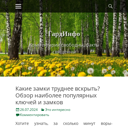
Primary Menu
Найт
Skip
to
content
ГардИнфо
Комментарии свободны, факты
священны
Какие замки труднее вскрыть?
Обзор наиболее популярных
ключей и замков
Posted
Categories
26.07.2024
Это интересно
on
Комментировать
Хотите узнать, за сколько минут воры-