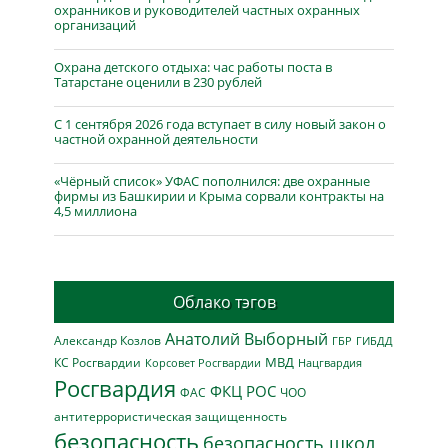
охранников и руководителей частных охранных
организаций
Охрана детского отдыха: час работы поста в
Татарстане оценили в 230 рублей
С 1 сентября 2026 года вступает в силу новый закон о
частной охранной деятельности
«Чёрный список» УФАС пополнился: две охранные
фирмы из Башкирии и Крыма сорвали контракты на
4,5 миллиона
Облако тэгов
Анатолий Выборный
Александр Козлов
ГБР
ГИБДД
МВД
КС Росгвардии
Нацгвардия
Корсовет Росгвардии
Росгвардия
ФКЦ РОС
ФАС
ЧОО
антитеррористическая защищенность
безопасность
безопасность школ