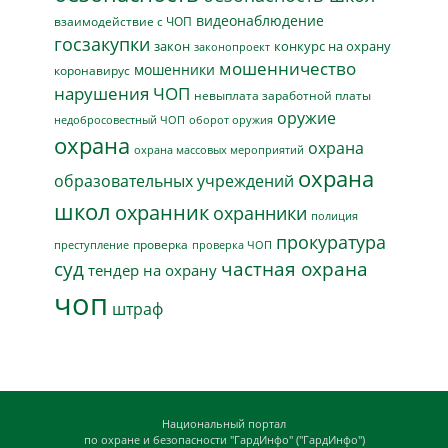
видеонаблюдение
взаимодействие с ЧОП
госзакупки
закон
конкурс на охрану
законопроект
мошенничество
мошенники
коронавирус
нарушения ЧОП
невыплата заработной платы
оружие
недобросовестный ЧОП
оборот оружия
охрана
охрана
охрана массовых мероприятий
охрана
образовательных учреждений
школ
охранник
охранники
полиция
прокуратура
проверка
преступление
проверка ЧОП
суд
частная охрана
тендер на охрану
чоп
штраф
Национальный портал
по охране и безопасности "ГардИнфо" ("ГардИнфо")