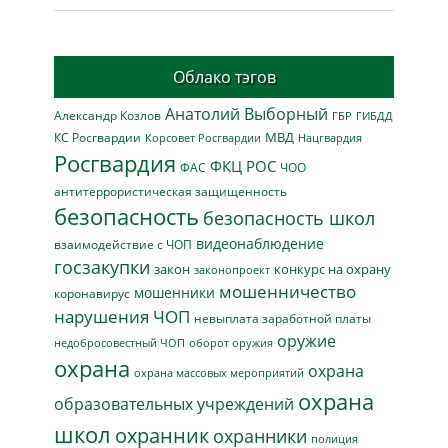
Облако тэгов
Анатолий Выборный
Александр Козлов
ГБР
ГИБДД
МВД
КС Росгвардии
Нацгвардия
Корсовет Росгвардии
Росгвардия
ФКЦ РОС
ФАС
ЧОО
антитеррористическая защищенность
безопасность
безопасность школ
видеонаблюдение
взаимодействие с ЧОП
госзакупки
закон
конкурс на охрану
законопроект
мошенничество
мошенники
коронавирус
нарушения ЧОП
невыплата заработной платы
оружие
недобросовестный ЧОП
оборот оружия
охрана
охрана
охрана массовых мероприятий
охрана
образовательных учреждений
школ
охранник
охранники
полиция