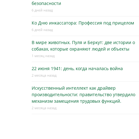
безопасности
6 дней назад
Ко Дню инкассатора: Профессия под прицелом
6 дней назад
В мире животных. Пуля и Беркут: две истории о
собаках, которые охраняют людей и объекты
1 месяц назад
22 июня 1941: день, когда началась война
2 месяца назад
Искусственный интеллект как драйвер
производительности: правительство утвердило
механизм замещения трудовых функций.
2 месяца назад