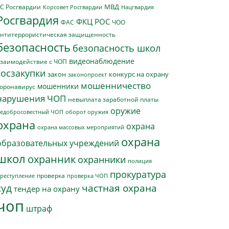
МВД
С Росгвардии
Нацгвардия
Корсовет Росгвардии
Росгвардия
ФКЦ РОС
ФАС
ЧОО
нтитеррористическая защищенность
безопасность
безопасность школ
видеонаблюдение
заимодействие с ЧОП
госзакупки
закон
конкурс на охрану
законопроект
мошенничество
мошенники
оронавирус
нарушения ЧОП
невыплата заработной платы
оружие
едобросовестный ЧОП
оборот оружия
охрана
охрана
охрана массовых мероприятий
охрана
образовательных учреждений
школ
охранник
охранники
полиция
прокуратура
проверка
реступление
проверка ЧОП
суд
частная охрана
тендер на охрану
чоп
штраф