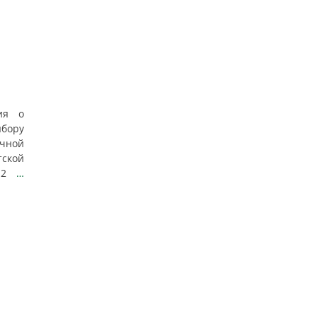
ия о
бору
чной
ской
т 2
…