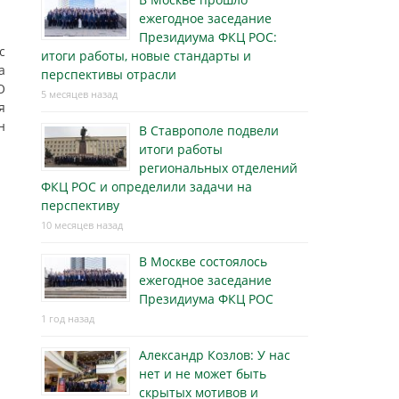
ежегодное заседание
Президиума ФКЦ РОС:
с
итоги работы, новые стандарты и
а
перспективы отрасли
О
5 месяцев назад
я
н
В Ставрополе подвели
итоги работы
региональных отделений
ФКЦ РОС и определили задачи на
перспективу
10 месяцев назад
В Москве состоялось
ежегодное заседание
Президиума ФКЦ РОС
1 год назад
Александр Козлов: У нас
нет и не может быть
скрытых мотивов и