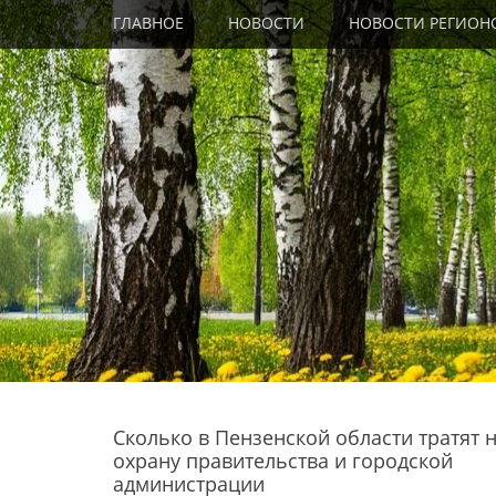
Primary Menu
Skip
ГЛАВНОЕ
НОВОСТИ
НОВОСТИ РЕГИОН
to
content
Сколько в Пензенской области тратят 
охрану правительства и городской
администрации