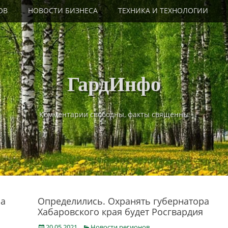
ОВ
НОВОСТИ БИЗНЕСА
ТЕХНИКА И ТЕХНОЛОГИИ
ГардИнфо
Комментарии свободны, факты священны
на
Определились. Охранять губернатора
Хабаровского края будет Росгвардия
Posted
Categories
20.05.2021
Новости регионов