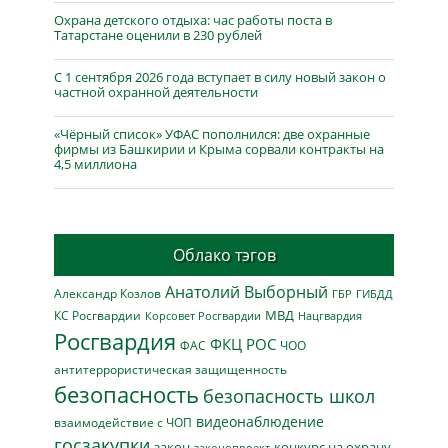
Охрана детского отдыха: час работы поста в
Татарстане оценили в 230 рублей
С 1 сентября 2026 года вступает в силу новый закон о
частной охранной деятельности
«Чёрный список» УФАС пополнился: две охранные
фирмы из Башкирии и Крыма сорвали контракты на
4,5 миллиона
Облако тэгов
Анатолий Выборный
Александр Козлов
ГБР
ГИБДД
МВД
КС Росгвардии
Нацгвардия
Корсовет Росгвардии
Росгвардия
ФКЦ РОС
ФАС
ЧОО
антитеррористическая защищенность
безопасность
безопасность школ
видеонаблюдение
взаимодействие с ЧОП
госзакупки
закон
конкурс на охрану
законопроект