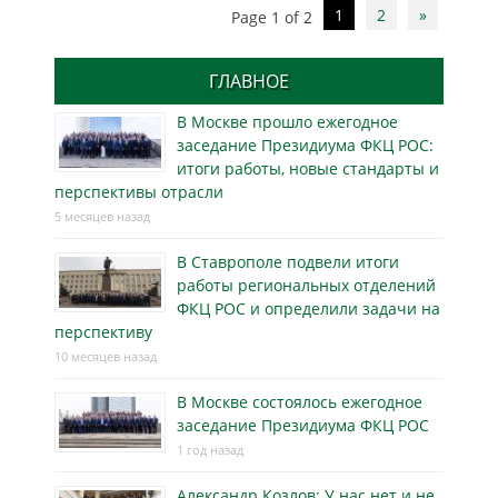
Post
1
2
»
Page 1 of 2
navigation
ГЛАВНОЕ
В Москве прошло ежегодное
заседание Президиума ФКЦ РОС:
итоги работы, новые стандарты и
перспективы отрасли
5 месяцев назад
В Ставрополе подвели итоги
работы региональных отделений
ФКЦ РОС и определили задачи на
перспективу
10 месяцев назад
В Москве состоялось ежегодное
заседание Президиума ФКЦ РОС
1 год назад
Александр Козлов: У нас нет и не