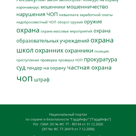
мошенничество
мошенники
коронавирус
нарушения ЧОП
невыплата заработной платы
оружие
недобросовестный ЧОП
оборот оружия
охрана
охрана
охрана массовых мероприятий
охрана
образовательных учреждений
школ
охранник
охранники
полиция
прокуратура
проверка
преступление
проверка ЧОП
суд
частная охрана
тендер на охрану
чоп
штраф
Национальный портал
по охране и безопасности "ГардИнфо" ("ГардИнфо")
Рег. СМИ: ЭЛ № ФС 77 - 80134 от 31.12.2020
(ЭЛ No ФС 77-26419 от 7.12.2006)