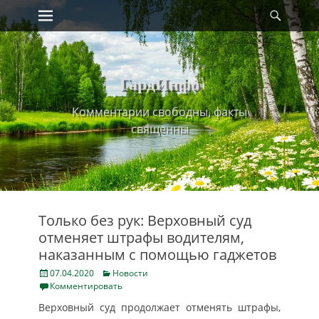
Primary Menu
Найт
Skip
to
content
ГардИнфо
Комментарии свободны, факты
священны
Только без рук: Верховный суд
отменяет штрафы водителям,
наказанным с помощью гаджетов
Posted
Categories
07.04.2020
Новости
on
Комментировать
Верховный суд продолжает отменять штрафы,