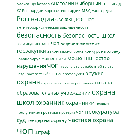
Анатолий Выборный
Александр Козлов
ГБР
ГИБДД
МВД
КС Росгвардии
Нацгвардия
Корсовет Росгвардии
Росгвардия
ФКЦ РОС
ФАС
ЧОО
антитеррористическая защищенность
безопасность
безопасность школ
видеонаблюдение
взаимодействие с ЧОП
госзакупки
закон
конкурс на охрану
законопроект
мошенничество
мошенники
коронавирус
нарушения ЧОП
невыплата заработной платы
оружие
недобросовестный ЧОП
оборот оружия
охрана
охрана
охрана массовых мероприятий
охрана
образовательных учреждений
школ
охранник
охранники
полиция
прокуратура
проверка
преступление
проверка ЧОП
суд
частная охрана
тендер на охрану
чоп
штраф