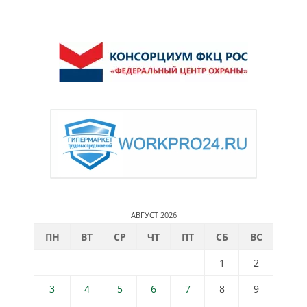
АВГУСТ 2026
ПН
ВТ
СР
ЧТ
ПТ
СБ
ВС
1
2
3
4
5
6
7
8
9