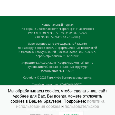
Национальный портал
по охране и безопасности "ГардИнфо" ("ГардИнфо")
Рег. СМИ: ЭЛ № ФС 77 - 80134 от 31.12.2020
(ЭЛ No ФС 77-26419 от 7.12.2006)
Зарегистрировано в Федеральной службе
по надзору в сфере связи, информационных технологий
и массовых коммуникаций (Роскомнадзор) 07.12.2006 г.,
перегистрировано 31.12.2020 г.
Учредитель: Ассоциация "Координационный центр
руководителей охранно-сыскных структур"
(Ассоциация "КЦ РОСС")
Copyright © 2026
ГардИнфо
Все права защищены.
Телефон редакции: +7 (495) 641-0073,
Адрес электронной почты редакции:
Мы обрабатываем cookies, чтобы сделать наш сайт
news@guardinfo.online
удобнее для Вас. Вы всегда можете отключить
Главный редактор: Кузьмин Д.А.
cookies в Вашем браузере. Подробнее:
политика
На сайте могут быть размещены
использования cookies
и
пользовательское
материалы с возрастным ограничением "16+"