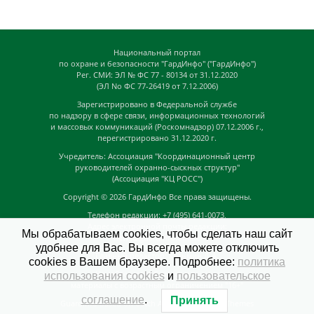
Национальный портал
по охране и безопасности "ГардИнфо" ("ГардИнфо")
Рег. СМИ: ЭЛ № ФС 77 - 80134 от 31.12.2020
(ЭЛ No ФС 77-26419 от 7.12.2006)
Зарегистрировано в Федеральной службе
по надзору в сфере связи, информационных технологий
и массовых коммуникаций (Роскомнадзор) 07.12.2006 г.,
перегистрировано 31.12.2020 г.
Учредитель: Ассоциация "Координационный центр
руководителей охранно-сыскных структур"
(Ассоциация "КЦ РОСС")
Copyright © 2026
ГардИнфо
Все права защищены.
Телефон редакции: +7 (495) 641-0073,
Адрес электронной почты редакции:
Мы обрабатываем cookies, чтобы сделать наш сайт
news@guardinfo.online
удобнее для Вас. Вы всегда можете отключить
Главный редактор: Кузьмин Д.А.
cookies в Вашем браузере. Подробнее:
политика
На сайте могут быть размещены
использования cookies
и
пользовательское
материалы с возрастным ограничением "16+"
соглашение
.
Принять
GuardInfo based on Catch Adaptive by
Catch Themes