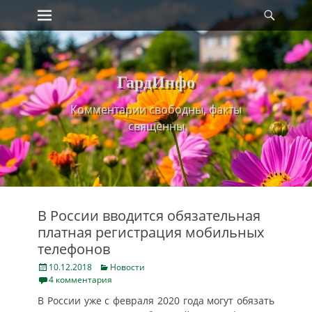
Primary Menu
Найт
Skip
to
content
ГардИнфо
Комментарии свободны, факты
священны
В России вводится обязательная
платная регистрация мобильных
телефонов
Posted
Categories
10.12.2018
Новости
on
4 комментария
В России уже с февраля 2020 года могут обязать