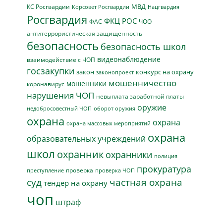
МВД
КС Росгвардии
Нацгвардия
Корсовет Росгвардии
Росгвардия
ФКЦ РОС
ФАС
ЧОО
антитеррористическая защищенность
безопасность
безопасность школ
видеонаблюдение
взаимодействие с ЧОП
госзакупки
закон
конкурс на охрану
законопроект
мошенничество
мошенники
коронавирус
нарушения ЧОП
невыплата заработной платы
оружие
недобросовестный ЧОП
оборот оружия
охрана
охрана
охрана массовых мероприятий
охрана
образовательных учреждений
школ
охранник
охранники
полиция
прокуратура
проверка
преступление
проверка ЧОП
суд
частная охрана
тендер на охрану
чоп
штраф