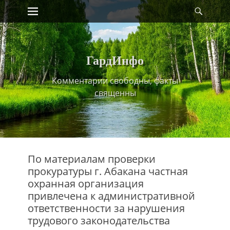
Primary Menu
Найт
Skip
to
content
ГардИнфо
Комментарии свободны, факты
священны
По материалам проверки
прокуратуры г. Абакана частная
охранная организация
привлечена к административной
ответственности за нарушения
трудового законодательства