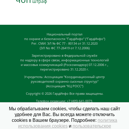
штраф
Национальный портал
по охране и безопасности "ГардИнфо" ("ГардИнфо")
Рег. СМИ: ЭЛ № ФС 77 - 80134 от 31.12.2020
(ЭЛ No ФС 77-26419 от 7.12.2006)
Зарегистрировано в Федеральной службе
по надзору в сфере связи, информационных технологий
и массовых коммуникаций (Роскомнадзор) 07.12.2006 г.,
перегистрировано 31.12.2020 г.
Учредитель: Ассоциация "Координационный центр
руководителей охранно-сыскных структур"
(Ассоциация "КЦ РОСС")
Copyright © 2026
ГардИнфо
Все права защищены.
Телефон редакции: +7 (495) 641-0073,
Адрес электронной почты редакции:
Мы обрабатываем cookies, чтобы сделать наш сайт
news@guardinfo.online
удобнее для Вас. Вы всегда можете отключить
Главный редактор: Кузьмин Д.А.
cookies в Вашем браузере. Подробнее:
политика
На сайте могут быть размещены
использования cookies
и
пользовательское