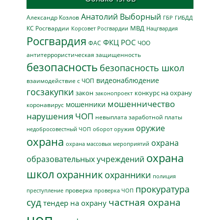
Анатолий Выборный
Александр Козлов
ГБР
ГИБДД
МВД
КС Росгвардии
Нацгвардия
Корсовет Росгвардии
Росгвардия
ФКЦ РОС
ФАС
ЧОО
антитеррористическая защищенность
безопасность
безопасность школ
видеонаблюдение
взаимодействие с ЧОП
госзакупки
закон
конкурс на охрану
законопроект
мошенничество
мошенники
коронавирус
нарушения ЧОП
невыплата заработной платы
оружие
недобросовестный ЧОП
оборот оружия
охрана
охрана
охрана массовых мероприятий
охрана
образовательных учреждений
школ
охранник
охранники
полиция
прокуратура
проверка
преступление
проверка ЧОП
суд
частная охрана
тендер на охрану
чоп