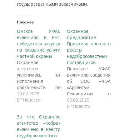
государственными заказчиками.
Похожее
Омское УФАС
Охранное
включило в РНП
предприятие
победителя закупки
Прикамья попало в
на оказание услуги
реестр
частной охраны
недобросовестных
Охранное
поставщиков
агентство
Пермское УФАС
уклонилось от
включило сведения
исполнения
об ООО «ЧОА
обязательств по
«Аргентум-
контракту. Омское
10.02.2025
Секьюрити» в
УФАС России
В "Новости"
реестр
03.02.2025
рассмотрело
недобросовестных
В "Новости"
обращение БПОУ
поставщиков. В
За что Охранное
Омской области
Пермское УФАС
агентство «Кобра»
«Медицинский
поступило
включено в Реестр
колледж» о
обращение ГБУЗ ПК
недобросовестных
включении
«Краевая