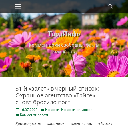
Primary Menu
Найт
Skip
to
content
ГардИнфо
Комментарии свободны, факты
священны
31-й «залет» в черный список:
Охранное агентство «Тайсе»
снова бросило пост
Posted
Categories
16.07.2025
Новости
,
Новости регионов
on
Комментировать
Красноярское охранное агентство «Тайсе»