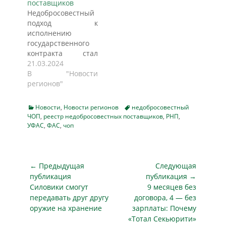
поставщиков
сведений об ООО
клиническая
Недобросовестный
«Охранное
стоматологическая
подход к
агентство «ТАЙСЕ»»
поликлиника» о
исполнению
в Реестр
включении в
государственного
недобросовестных
реестр
контракта стал
поставщиков
недобросовестных
причиной его
21.03.2024
(исполнителей,
поставщиков (РНП)
расторжения и
В "Новости
подрядчиков) в
сведений о
основанием для
регионов"
связи с
подрядчике (ООО
включения в РНП,
односторонним
«Частное охранное
сообщили в пресс-
отказом заказчика
агентство
Categories
Tags
Новости
,
Новости регионов
недобросовестный
службе УФАС
от исполнения
ЧОП
,
реестр недобросовестных поставщиков
«Аргентум-
,
РНП
,
России по
УФАС
,
ФАС
,
чоп
контракта с ценой
Секьюрити»).
Удмуртской
1,4 миллиона
Установлено, что в
республике.
рублей,
2022 году ГБУЗ ПК
26.05.2023 по
заключенного по
«ККСП» (заказчик)
Навигация
итогам проведения
← Предыдущая
Следующая
результатам
провело конкурс
электронного
по
публикация
публикация →
закупки*.…
на…
аукциона Охранное
Предыдущая
Следующая
Силовики смогут
9 месяцев без
записям
агентство «Кобра»
публикация
публикация
передавать друг другу
договора, 4 — без
заключило 13
оружие на хранение
зарплаты: Почему
контрактов на
«Тотал Секьюрити»
охрану школ в