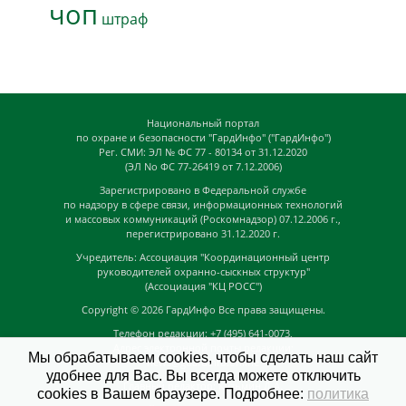
чоп
штраф
Национальный портал
по охране и безопасности "ГардИнфо" ("ГардИнфо")
Рег. СМИ: ЭЛ № ФС 77 - 80134 от 31.12.2020
(ЭЛ No ФС 77-26419 от 7.12.2006)
Зарегистрировано в Федеральной службе
по надзору в сфере связи, информационных технологий
и массовых коммуникаций (Роскомнадзор) 07.12.2006 г.,
перегистрировано 31.12.2020 г.
Учредитель: Ассоциация "Координационный центр
руководителей охранно-сыскных структур"
(Ассоциация "КЦ РОСС")
Copyright © 2026
ГардИнфо
Все права защищены.
Телефон редакции: +7 (495) 641-0073,
Адрес электронной почты редакции:
Мы обрабатываем cookies, чтобы сделать наш сайт
news@guardinfo.online
удобнее для Вас. Вы всегда можете отключить
Главный редактор: Кузьмин Д.А.
cookies в Вашем браузере. Подробнее:
политика