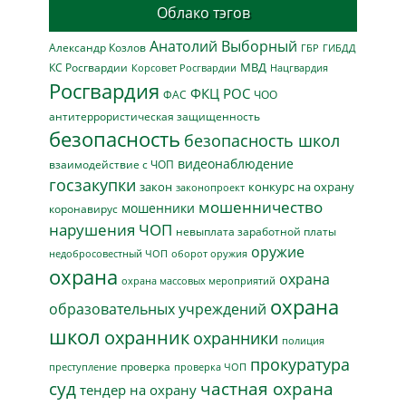
Облако тэгов
Анатолий Выборный
Александр Козлов
ГБР
ГИБДД
МВД
КС Росгвардии
Нацгвардия
Корсовет Росгвардии
Росгвардия
ФКЦ РОС
ФАС
ЧОО
антитеррористическая защищенность
безопасность
безопасность школ
видеонаблюдение
взаимодействие с ЧОП
госзакупки
закон
конкурс на охрану
законопроект
мошенничество
мошенники
коронавирус
нарушения ЧОП
невыплата заработной платы
оружие
недобросовестный ЧОП
оборот оружия
охрана
охрана
охрана массовых мероприятий
охрана
образовательных учреждений
школ
охранник
охранники
полиция
прокуратура
проверка
преступление
проверка ЧОП
суд
частная охрана
тендер на охрану