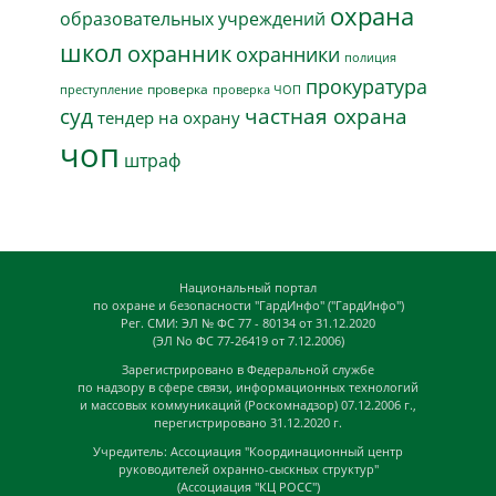
охрана
образовательных учреждений
школ
охранник
охранники
полиция
прокуратура
проверка
преступление
проверка ЧОП
суд
частная охрана
тендер на охрану
чоп
штраф
Национальный портал
по охране и безопасности "ГардИнфо" ("ГардИнфо")
Рег. СМИ: ЭЛ № ФС 77 - 80134 от 31.12.2020
(ЭЛ No ФС 77-26419 от 7.12.2006)
Зарегистрировано в Федеральной службе
по надзору в сфере связи, информационных технологий
и массовых коммуникаций (Роскомнадзор) 07.12.2006 г.,
перегистрировано 31.12.2020 г.
Учредитель: Ассоциация "Координационный центр
руководителей охранно-сыскных структур"
(Ассоциация "КЦ РОСС")