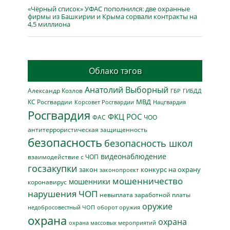
«Чёрный список» УФАС пополнился: две охранные
фирмы из Башкирии и Крыма сорвали контракты на
4,5 миллиона
Облако тэгов
Анатолий Выборный
Александр Козлов
ГБР
ГИБДД
МВД
КС Росгвардии
Нацгвардия
Корсовет Росгвардии
Росгвардия
ФКЦ РОС
ФАС
ЧОО
антитеррористическая защищенность
безопасность
безопасность школ
видеонаблюдение
взаимодействие с ЧОП
госзакупки
закон
конкурс на охрану
законопроект
мошенничество
мошенники
коронавирус
нарушения ЧОП
невыплата заработной платы
оружие
недобросовестный ЧОП
оборот оружия
охрана
охрана
охрана массовых мероприятий