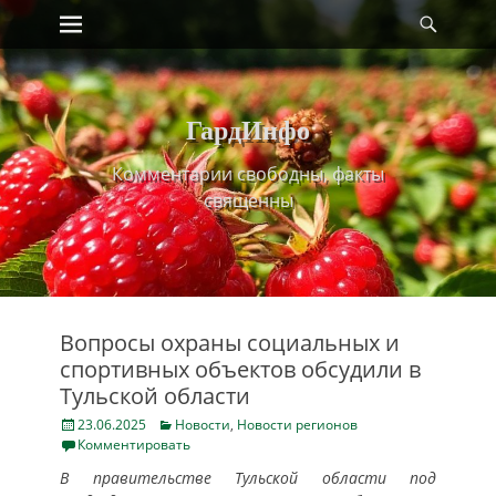
Primary Menu
Найт
Skip
to
content
ГардИнфо
Комментарии свободны, факты
священны
Вопросы охраны социальных и
спортивных объектов обсудили в
Тульской области
Posted
Categories
23.06.2025
Новости
,
Новости регионов
on
Комментировать
В правительстве Тульской области под