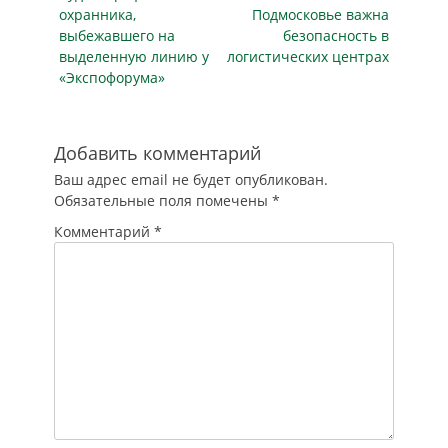
уровень
публикация
публикация
охранника,
Подмосковье важна
реагирования. Что
выбежавшего на
безопасность в
означает режим
выделенную линию у
логистических центрах
повышенной
«Экспофорума»
готовности в
Тульской области?
Какими
полномочиями
Добавить комментарий
наделены власти
Ваш адрес email не будет опубликован.
региона,…
Обязательные поля помечены
*
Комментарий
*