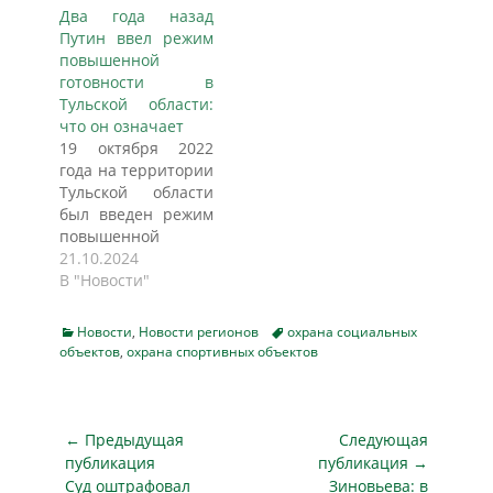
охранных услуг на
Два года назад
сумму 48
Путин ввел режим
миллионов рублей,
повышенной
пишет tula.mk.ru.
готовности в
Согласно
Тульской области:
опубликованной
что он означает
информации на
19 октября 2022
сайте госзакупок,
года на территории
охрана будет
Тульской области
осуществляться на
был введен режим
16 объектах,
повышенной
расположенных в
готовности. Тогда
21.10.2024
Туле и различных
же указом
В "Новости"
районах Тульской
президента
области.
Владимира Путина
Подрядчику
Categories
Tags
Новости
,
Новости регионов
охрана социальных
на территории ДНР,
предстоит
объектов
,
охрана спортивных объектов
ЛНР, Запорожской и
организовать
Херсонской
круглосуточную
областей ввели
охрану, обеспечив
военное
Навигация
← Предыдущая
Следующая
14 постов и
положение, в ряде
по
задействовав 24…
публикация
публикация →
регионов – средний
Предыдущая
Следующая
Суд оштрафовал
Зиновьева: в
записям