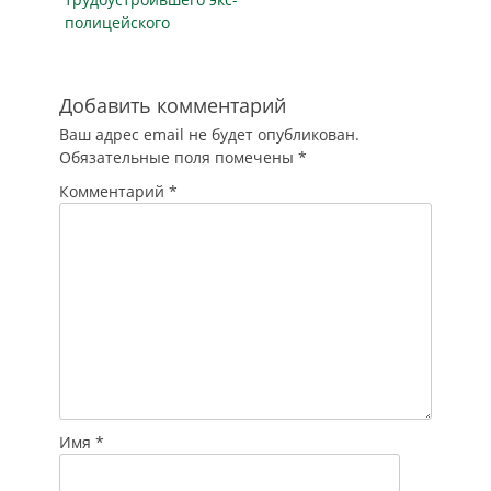
открытом доступе,
полицейского
оценили эксперты.
Эти сведения
мошенники
используют…
Добавить комментарий
Ваш адрес email не будет опубликован.
Обязательные поля помечены
*
Комментарий
*
Имя
*