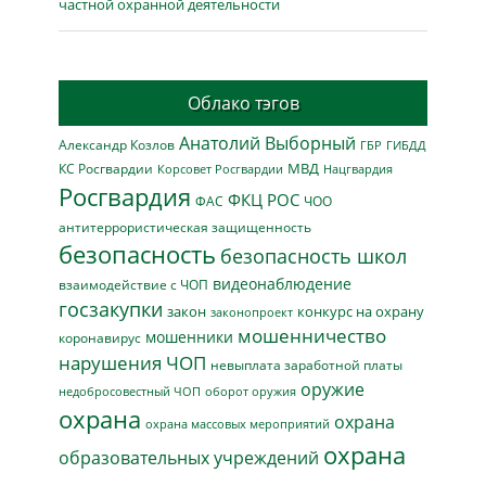
частной охранной деятельности
Облако тэгов
Анатолий Выборный
Александр Козлов
ГБР
ГИБДД
МВД
КС Росгвардии
Нацгвардия
Корсовет Росгвардии
Росгвардия
ФКЦ РОС
ФАС
ЧОО
антитеррористическая защищенность
безопасность
безопасность школ
видеонаблюдение
взаимодействие с ЧОП
госзакупки
закон
конкурс на охрану
законопроект
мошенничество
мошенники
коронавирус
нарушения ЧОП
невыплата заработной платы
оружие
недобросовестный ЧОП
оборот оружия
охрана
охрана
охрана массовых мероприятий
охрана
образовательных учреждений