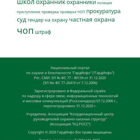
школ
охранник
охранники
полиция
прокуратура
проверка
преступление
проверка ЧОП
суд
частная охрана
тендер на охрану
чоп
штраф
Национальный портал
по охране и безопасности "ГардИнфо" ("ГардИнфо")
Рег. СМИ: ЭЛ № ФС 77 - 80134 от 31.12.2020
(ЭЛ No ФС 77-26419 от 7.12.2006)
Зарегистрировано в Федеральной службе
по надзору в сфере связи, информационных технологий
и массовых коммуникаций (Роскомнадзор) 07.12.2006 г.,
перегистрировано 31.12.2020 г.
Учредитель: Ассоциация "Координационный центр
руководителей охранно-сыскных структур"
(Ассоциация "КЦ РОСС")
Copyright © 2026
ГардИнфо
Все права защищены.