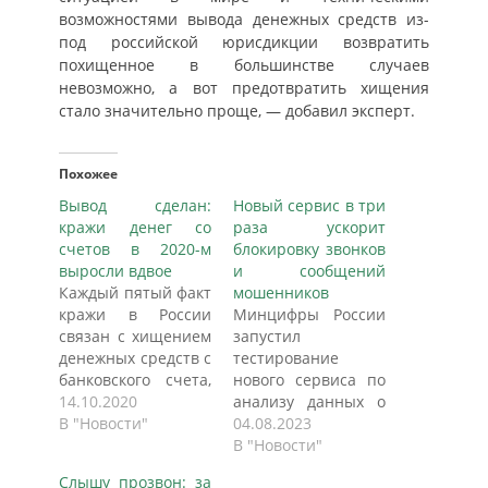
возможностями вывода денежных средств из-
под российской юрисдикции возвратить
похищенное в большинстве случаев
невозможно, а вот предотвратить хищения
стало значительно проще, — добавил эксперт.
Похожее
Вывод сделан:
Новый сервис в три
кражи денег со
раза ускорит
счетов в 2020-м
блокировку звонков
выросли вдвое
и сообщений
Каждый пятый факт
мошенников
кражи в России
Минцифры России
связан с хищением
запустил
денежных средств с
тестирование
банковского счета,
нового сервиса по
следует из данных
14.10.2020
анализу данных о
Генеральной
В "Новости"
звонках и
04.08.2023
прокуратуры, с
сообщениях
В "Новости"
которыми
мошенников.
Слышу прозвон: за