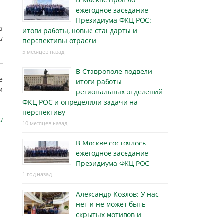
ежегодное заседание
Президиума ФКЦ РОС:
в
итоги работы, новые стандарты и
и
перспективы отрасли
5 месяцев назад
В Ставрополе подвели
е
итоги работы
и
региональных отделений
ФКЦ РОС и определили задачи на
перспективу
u
10 месяцев назад
В Москве состоялось
ежегодное заседание
Президиума ФКЦ РОС
1 год назад
Александр Козлов: У нас
нет и не может быть
скрытых мотивов и