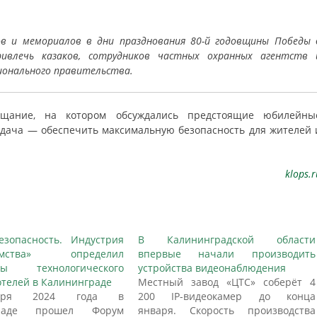
ов и мемориалов в дни празднования 80-й годовщины Победы 
ривлечь казаков, сотрудников частных охранных агентств 
ионального правительства.
вещание, на котором обсуждались предстоящие юбилейны
адача — обеспечить максимальную безопасность для жителей 
klops.r
зопасность. Индустрия
В Калининградской области
иимства» определил
впервые начали производить
ты технологического
устройства видеонаблюдения
отелей в Калининграде
Местный завод «ЦТС» соберёт 4
бря 2024 года в
200 IP-видеокамер до конца
граде прошел Форум
января. Скорость производства