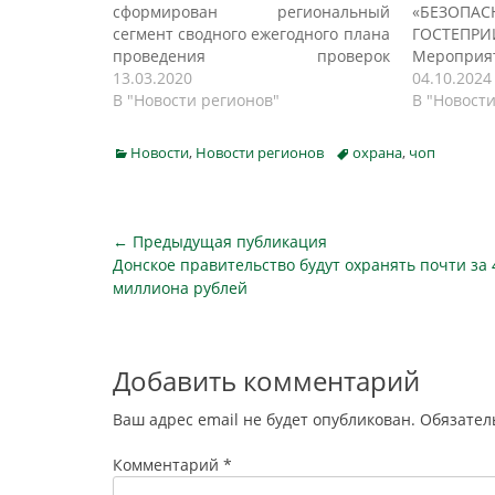
сформирован региональный
«БЕЗОПА
сегмент сводного ежегодного плана
ГОСТЕПРИ
проведения проверок
Меропри
юридических лиц и
13.03.2020
Консорци
04.10.2024
индивидуальных
В "Новости регионов"
охранны
В "Новости
предпринимателей на 2020 год.
безопасн
Проекты планов на 2020 год не
ПОПСБ") п
Categories
Tags
Новости
,
Новости регионов
охрана
,
чоп
предоставлены в прокуратуру
произв
Калининградской области
безопасно
управлением ФССП России по
федерал
Калининградской области и
систем бе
Навигация
← Предыдущая публикация
управлением Роскомнадзора по
Layta, а
Предыдущая
Донское правительство будут охранять почти за 
по
Калининградской области. Проект
компан
публикация
миллиона рублей
плана проведения проверок
Лаборатор
записям
отклонен прокуратурой…
с…
Добавить комментарий
Ваш адрес email не будет опубликован.
Обязател
Комментарий
*