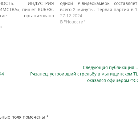
СНОСТЬ. ИНДУСТРИЯ
одной IP-видеокамеры составляет
ИМСТВА», пишет RUБЕЖ.
всего 2 минуты. Первая партия в 1
ятие организовано
000 штук уже отгружена заказчику,
27.12.2024
умом производителей
пишет dvlife.ru. IP-видеокамеры –
В "Новости"
х и пожарных систем
"
это уличные всепогодные изделия,
ости (АНО "Консорциум
предназначенные для систем
ри участии российского
охранного и технологического
одителя систем
видеонаблюдения. Изделия
сти – компании «РУБЕЖ»,
включены в реестр российской
ьного дистрибьютора
радиоэлектронной продукции
зопасности – компании
Минпромторга…
Следующая публикация 
 также инжиниринговой
Следующая
44
Рязанец, устроивший стрельбу в мытищинском ТЦ
ии «Интеллект-
публикация
оказался офицером ФС
ия». В пленарной сессии
ьные поля помечены
*