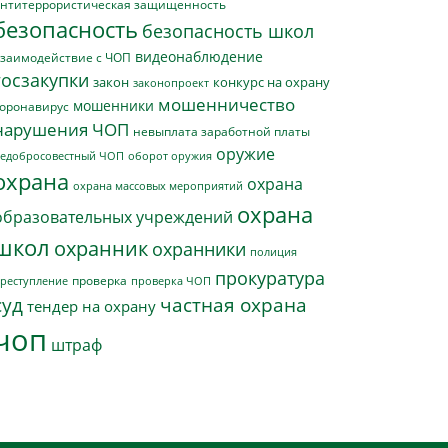
нтитеррористическая защищенность
безопасность
безопасность школ
видеонаблюдение
заимодействие с ЧОП
госзакупки
закон
конкурс на охрану
законопроект
мошенничество
мошенники
оронавирус
нарушения ЧОП
невыплата заработной платы
оружие
едобросовестный ЧОП
оборот оружия
охрана
охрана
охрана массовых мероприятий
охрана
образовательных учреждений
школ
охранник
охранники
полиция
прокуратура
проверка
реступление
проверка ЧОП
суд
частная охрана
тендер на охрану
чоп
штраф