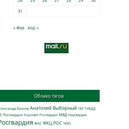
24
25
26
27
28
29
30
31
« Фев
Апр »
Облако тэгов
Анатолий Выборный
лександр Козлов
ГБР
ГИБДД
МВД
С Росгвардии
Нацгвардия
Корсовет Росгвардии
Росгвардия
ФКЦ РОС
ФАС
ЧОО