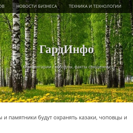
ОВ
НОВОСТИ БИЗНЕСА
ТЕХНИКА И ТЕХНОЛОГИИ
ГардИнфо
Комментарии свободны, факты священны
 и памятники будут охранять казаки, чоповцы и