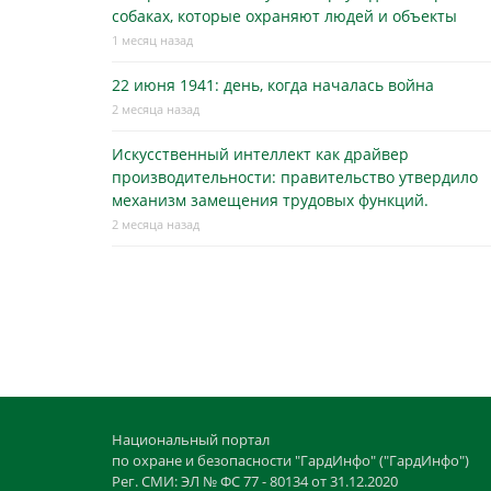
собаках, которые охраняют людей и объекты
1 месяц назад
22 июня 1941: день, когда началась война
2 месяца назад
Искусственный интеллект как драйвер
производительности: правительство утвердило
механизм замещения трудовых функций.
2 месяца назад
Национальный портал
по охране и безопасности "ГардИнфо" ("ГардИнфо")
Рег. СМИ: ЭЛ № ФС 77 - 80134 от 31.12.2020