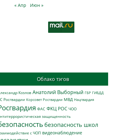
« Апр
Июн »
Облако тэгов
Анатолий Выборный
лександр Козлов
ГБР
ГИБДД
МВД
С Росгвардии
Нацгвардия
Корсовет Росгвардии
Росгвардия
ФКЦ РОС
ФАС
ЧОО
нтитеррористическая защищенность
безопасность
безопасность школ
видеонаблюдение
заимодействие с ЧОП