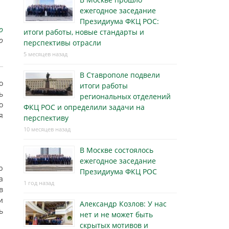
ежегодное заседание
Президиума ФКЦ РОС:
о
итоги работы, новые стандарты и
о
перспективы отрасли
5 месяцев назад
В Ставрополе подвели
о
итоги работы
ь
региональных отделений
о
ФКЦ РОС и определили задачи на
я
перспективу
10 месяцев назад
В Москве состоялось
ежегодное заседание
ю
Президиума ФКЦ РОС
а
1 год назад
в
и
Александр Козлов: У нас
ь
нет и не может быть
скрытых мотивов и