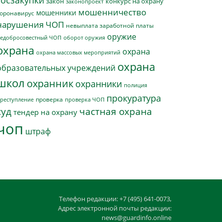
госзакупки
закон
конкурс на охрану
законопроект
мошенничество
мошенники
оронавирус
нарушения ЧОП
невыплата заработной платы
оружие
едобросовестный ЧОП
оборот оружия
охрана
охрана
охрана массовых мероприятий
охрана
образовательных учреждений
школ
охранник
охранники
полиция
прокуратура
проверка
реступление
проверка ЧОП
суд
частная охрана
тендер на охрану
чоп
штраф
Телефон редакции: +7 (495) 641-0073,
Адрес электронной почты редакции:
news@guardinfo.online