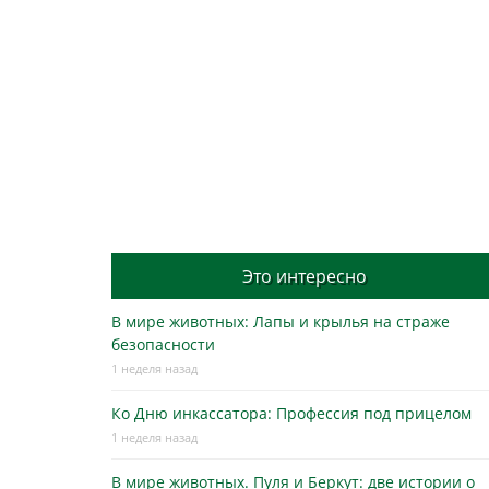
Это интересно
В мире животных: Лапы и крылья на страже
безопасности
1 неделя назад
Ко Дню инкассатора: Профессия под прицелом
1 неделя назад
В мире животных. Пуля и Беркут: две истории о