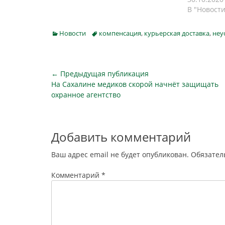
Softline Company Александр
10 раз бо
В "Новости
Вураско. Например, сейчас
в прош
насчитывается около 106 доменов
«Известия
Categories
Tags
Новости
компенсация
,
курьерская доставка
,
неу
с сочетанием букв cdek (как в
InfoWatc
адресе сайта службы доставки
связан с 
СДЭК),…
Навигация
← Предыдущая публикация
Предыдущая
На Сахалине медиков скорой начнёт защищать
по
публикация
охранное агентство
записям
Добавить комментарий
Ваш адрес email не будет опубликован.
Обязател
Комментарий
*