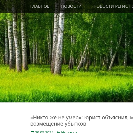
Primary Menu
Skip
ГЛАВНОЕ
НОВОСТИ
НОВОСТИ РЕГИОН
to
content
«Никто же не умер»: юрист объяснил, 
возмещение убытков
Posted
Categories
29.05.2024
Новости