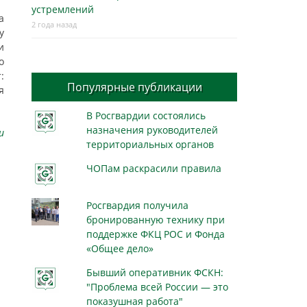
устремлений
а
2 года назад
у
и
о
:
Популярные публикации
я
В Росгвардии состоялись
назначения руководителей
u
территориальных органов
ЧОПам раскрасили правила
Росгвардия получила
бронированную технику при
поддержке ФКЦ РОС и Фонда
«Общее дело»
Бывший оперативник ФСКН:
"Проблема всей России — это
показушная работа"