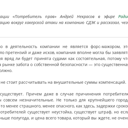
изации «Потребитель прав» Андрей Некрасов в эфире
Ради
ию вокруг хакерской атаки на компанию СДЭК и рассказал, чег
во в деятельность компании не является форс-мажором, эт
ло претензий и даже исков, компания вполне могла бы заявлят
ия вряд ли будет принята судами как состоятельная, потому чт
а рынке забота о собственной безопасности — это существенна
должно.
и не стоит рассчитывать на внушительные суммы компенсаций.
е существует. Причем даже в случае причинения потребител
ы совсем незначительные. Не только для крупнейшего город
-то менее страшного, менее опасного, как здесь, задержки сроко
потребителей существует неустойка, существует штраф, но есл
ньше полугода, и цена всего товара, который вы ждете, не очен