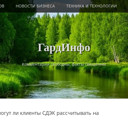
ОВ
НОВОСТИ БИЗНЕСА
ТЕХНИКА И ТЕХНОЛОГИИ
ГардИнфо
Комментарии свободны, факты священны
могут ли клиенты СДЭК рассчитывать на