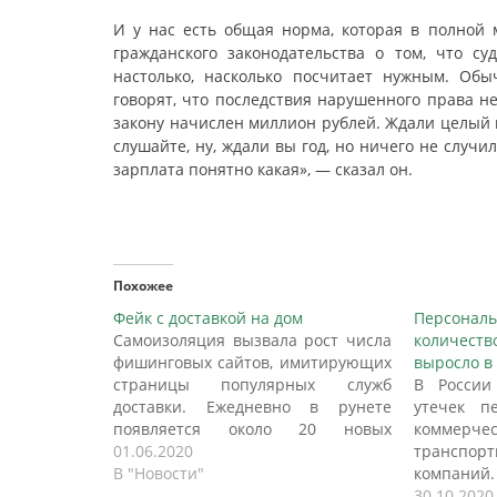
И у нас есть общая норма, которая в полной 
гражданского законодательства о том, что су
настолько, насколько посчитает нужным. Об
говорят, что последствия нарушенного права н
закону начислен миллион рублей. Ждали целый го
слушайте, ну, ждали вы год, но ничего не случи
зарплата понятно какая», — сказал он.
Похожее
Фейк с доставкой на дом
Персональ
Самоизоляция вызвала рост числа
количеств
фишинговых сайтов, имитирующих
выросло в 
страницы популярных служб
В России
доставки. Ежедневно в рунете
утечек п
появляется около 20 новых
коммерч
фишинговых сайтов популярных
01.06.2020
транспор
служб доставки товаров, рассказал
В "Новости"
компаний
“Ъ” ведущий аналитик Infosecurity a
года укра
30.10.2020