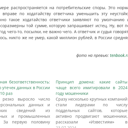
мере распространяется на потребительские споры. Это норм
д вправе по ходатайству ответчика уменьшить эту неустойк
ычно такое ходатайство ответчики заявляют по умолчанию 
есоразмерны той сумме, которую запрашивает истец. Ну, вот п
д чего-то, посылки, не важно чего. А ответчик и судья говорят
лось, никто же не умер, какой миллион рублей, в России средня
фото на превью:
tenbook.r
ная безответственность:
Принцип домена: какие сайты
о утечек данных в России
чаще всего имитировали в 2024
10 раз
году мошенники
 резко выросло число
Сразу несколько крупных компаний
ерсональных данных и
стали лидерами по числу
еских сведений из
поддельных сайтов, которые
тных и промышленных
активно продвигают мошенники,
. За первую половину
рассказали «Известиям» в
дено 9,5 млн записей — в
Координационном центре доменов
23.07.2024