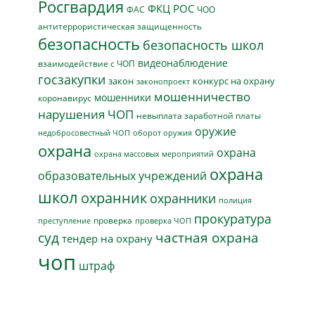
Росгвардия
ФКЦ РОС
ФАС
ЧОО
антитеррористическая защищенность
безопасность
безопасность школ
видеонаблюдение
взаимодействие с ЧОП
госзакупки
закон
конкурс на охрану
законопроект
мошенничество
мошенники
коронавирус
нарушения ЧОП
невыплата заработной платы
оружие
недобросовестный ЧОП
оборот оружия
охрана
охрана
охрана массовых мероприятий
охрана
образовательных учреждений
школ
охранник
охранники
полиция
прокуратура
проверка
преступление
проверка ЧОП
суд
частная охрана
тендер на охрану
чоп
штраф