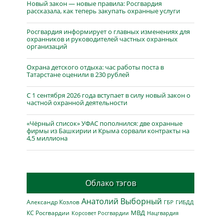
Новый закон — новые правила: Росгвардия
рассказала, как теперь закупать охранные услуги
Росгвардия информирует о главных изменениях для
охранников и руководителей частных охранных
организаций
Охрана детского отдыха: час работы поста в
Татарстане оценили в 230 рублей
С 1 сентября 2026 года вступает в силу новый закон о
частной охранной деятельности
«Чёрный список» УФАС пополнился: две охранные
фирмы из Башкирии и Крыма сорвали контракты на
4,5 миллиона
Облако тэгов
Анатолий Выборный
Александр Козлов
ГБР
ГИБДД
МВД
КС Росгвардии
Нацгвардия
Корсовет Росгвардии