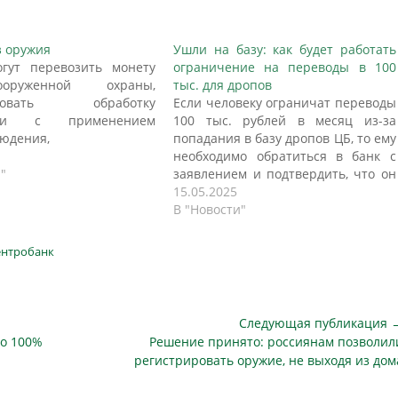
з оружия
Ушли на базу: как будет работать
гут перевозить монету
ограничение на переводы в 100
оруженной охраны,
тыс. для дропов
ировать обработку
Если человеку ограничат переводы
сти с применением
100 тыс. рублей в месяц из-за
юдения,
попадания в базу дропов ЦБ, то ему
изировать передачу
необходимо обратиться в банк с
и о загрузке и изъятии
"
заявлением и подтвердить, что он
разных устройств. Это
не имел корыстного умысла при
15.05.2025
з проекта указания Банка
передаче карты третьему лицу.
В "Новости"
 частности, это должно
Такие разъяснения «Известиям»
их угасший интерес к
дали в Ассоциации развития
нтробанк
из-за чего мелочь все
финграмотности. Новые правила в
еохотно принимает
отношении людей, чьими…
 Новые…
Следующая публикация 
Следующая
до 100%
Решение принято: россиянам позволил
публикация
регистрировать оружие, не выходя из дом