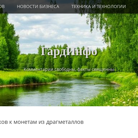
ОВ
НОВОСТИ БИЗНЕСА
ТЕХНИКА И ТЕХНОЛОГИИ
ГардИнфо
Комментарии свободны, факты священны
ков к монетам из драгметаллов