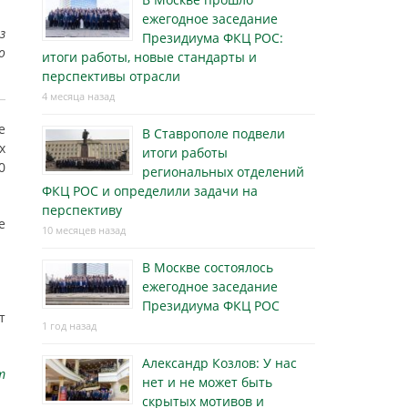
ежегодное заседание
з
Президиума ФКЦ РОС:
о
итоги работы, новые стандарты и
перспективы отрасли
4 месяца назад
е
В Ставрополе подвели
х
итоги работы
0
региональных отделений
ФКЦ РОС и определили задачи на
перспективу
е
10 месяцев назад
В Москве состоялось
ежегодное заседание
Президиума ФКЦ РОС
т
1 год назад
Александр Козлов: У нас
m
нет и не может быть
скрытых мотивов и