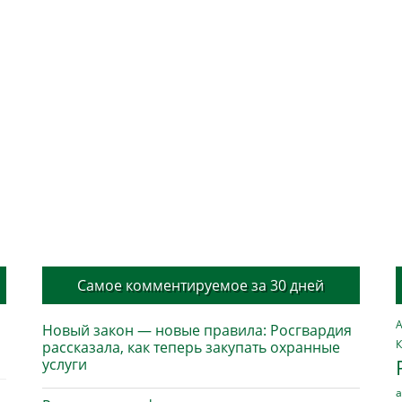
Самое комментируемое за 30 дней
А
Новый закон — новые правила: Росгвардия
К
рассказала, как теперь закупать охранные
услуги
а