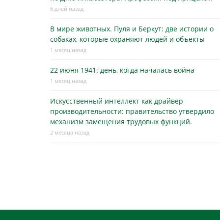
6 дней назад
В мире животных. Пуля и Беркут: две истории о
собаках, которые охраняют людей и объекты
1 месяц назад
22 июня 1941: день, когда началась война
1 месяц назад
Искусственный интеллект как драйвер
производительности: правительство утвердило
механизм замещения трудовых функций.
2 месяца назад