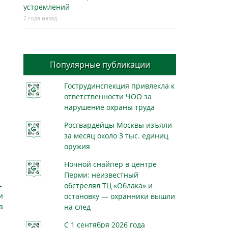
устремлений
2 года назад
Популярные публикации
Гострудинспекция привлекла к
ответственности ЧОО за
нарушение охраны труда
Росгвардейцы Москвы изъяли
за месяц около 3 тыс. единиц
оружия
Ночной снайпер в центре
Перми: неизвестный
→
обстрелял ТЦ «Облака» и
и
остановку — охранники вышли
а
на след
С 1 сентября 2026 года