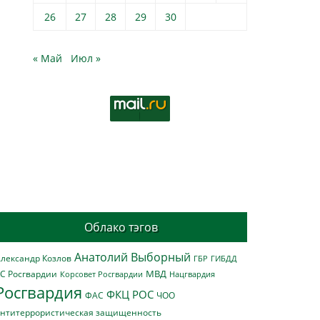
26
27
28
29
30
« Май
Июл »
Облако тэгов
Анатолий Выборный
лександр Козлов
ГБР
ГИБДД
МВД
С Росгвардии
Нацгвардия
Корсовет Росгвардии
Росгвардия
ФКЦ РОС
ФАС
ЧОО
нтитеррористическая защищенность