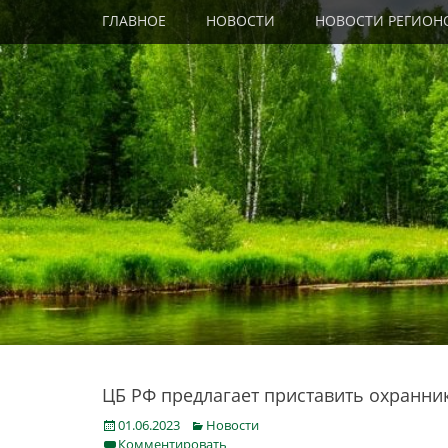
Primary Menu
Skip
ГЛАВНОЕ
НОВОСТИ
НОВОСТИ РЕГИОН
to
content
ЦБ РФ предлагает приставить охранни
Posted
Categories
01.06.2023
Новости
on
Комментировать