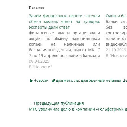
Похожее
Зачем финансовые власти затеяли
Один и бе
обмен мелких монет на купюры:
Банки смо
эксперты дали ответ
без во
Финансовые власти организовали
контрол
акцию по обмену накопившихся
налично
копеек на наличные или
видеонабл
безналичные деньги, пишет МК. С
автомат
21.10.2019
7 по 19 апреля россияне в банках и
информаци
В "Новости
сетевых магазинах могут обменять
08.04.2025
денег из 
скопившуюся у них мелочь на
В "Новости"
следует и
бумажные деньги без комиссии. Её
России. В
даже можно зачислить на счет,
оживить 
Categories
Tags
Новости
драгметаллы
,
драгоценные металлы
,
Це
если граждане являются
монете, 
клиентами банка, где происходит…
более н
торговля.
Навигация
← Предыдущая публикация
Предыдущая
МТС увеличила долю в компании «Гольфстрим» 
по
публикация
записям