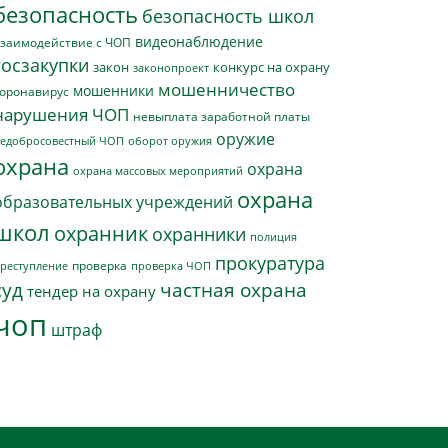
безопасность
безопасность школ
видеонаблюдение
заимодействие с ЧОП
госзакупки
закон
конкурс на охрану
законопроект
мошенничество
мошенники
оронавирус
нарушения ЧОП
невыплата заработной платы
оружие
едобросовестный ЧОП
оборот оружия
охрана
охрана
охрана массовых мероприятий
охрана
образовательных учреждений
школ
охранник
охранники
полиция
прокуратура
проверка
реступление
проверка ЧОП
суд
частная охрана
тендер на охрану
чоп
штраф