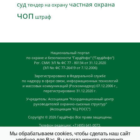
суд
частная охрана
тендер на охрану
чоп
штраф
Национальный портал
по охране и безопасности "ГардИнфо" ("ГардИнфо")
Рег. СМИ: ЭЛ № ФС 77 - 80134 от 31.12.2020
(ЭЛ No ФС 77-26419 от 7.12.2006)
Зарегистрировано в Федеральной службе
по надзору в сфере связи, информационных технологий
и массовых коммуникаций (Роскомнадзор) 07.12.2006 г.,
перегистрировано 31.12.2020 г.
Учредитель: Ассоциация "Координационный центр
руководителей охранно-сыскных структур"
(Ассоциация "КЦ РОСС")
Copyright © 2026
ГардИнфо
Все права защищены.
Телефон редакции: +7 (495) 641-0073,
Адрес электронной почты редакции:
Мы обрабатываем cookies, чтобы сделать наш сайт
news@guardinfo.online
удобнее для Вас. Вы всегда можете отключить