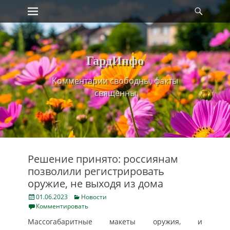
Primary Menu
Найт
Skip
to
content
ГардИнфо
Комментарии свободны, факты
священны
Решение принято: россиянам
позволили регистрировать
оружие, не выходя из дома
Posted
Categories
01.06.2023
Новости
on
Комментировать
Массогабаритные макеты оружия, и