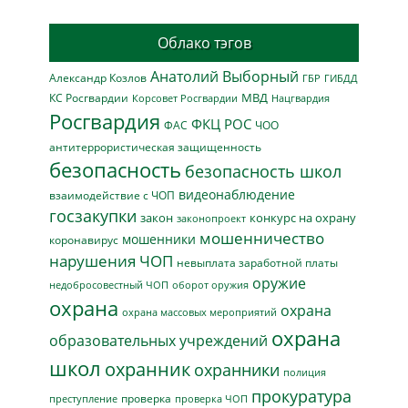
Облако тэгов
Анатолий Выборный
Александр Козлов
ГБР
ГИБДД
МВД
КС Росгвардии
Нацгвардия
Корсовет Росгвардии
Росгвардия
ФКЦ РОС
ФАС
ЧОО
антитеррористическая защищенность
безопасность
безопасность школ
видеонаблюдение
взаимодействие с ЧОП
госзакупки
закон
конкурс на охрану
законопроект
мошенничество
мошенники
коронавирус
нарушения ЧОП
невыплата заработной платы
оружие
недобросовестный ЧОП
оборот оружия
охрана
охрана
охрана массовых мероприятий
охрана
образовательных учреждений
школ
охранник
охранники
полиция
прокуратура
проверка
преступление
проверка ЧОП