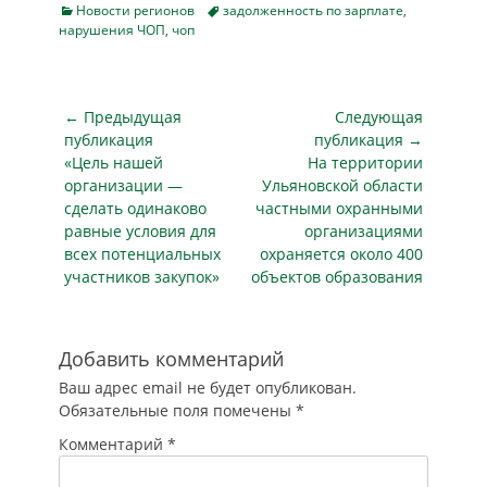
2026 года. За это
организации,
«Ирбис» уже второй
Categories
Tags
Новости регионов
задолженность по зарплате
,
время
охраняющей 39
нарушения ЧОП
,
чоп
месяц
задолженность
орловских детских
не выплачивают
перед
садов, уже два
зарплату.
сотрудниками
месяца не…
«На шесть тысяч
перевалила за 1,3
Навигация
← Предыдущая
Следующая
рублей мне
миллиона рублей.
по
публикация
зарплату урезали.
публикация →
При этом, как
Предыдущая
Она и так
Следующая
«Цель нашей
На территории
записям
выяснилось, деньги
невысокая, а тут
публикация
публикация
организации —
Ульяновской области
в кассе
совсем крошечная.
сделать одинаково
частными охранными
организации были.
…
равные условия для
организациями
Директор фирмы
всех потенциальных
охраняется около 400
Наумова, невзирая
участников закупок»
объектов образования
на финансовую
возможность,
предпочла не
платить…
Добавить комментарий
Ваш адрес email не будет опубликован.
Обязательные поля помечены
*
Комментарий
*