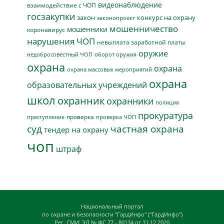
видеонаблюдение
взаимодействие с ЧОП
госзакупки
закон
конкурс на охрану
законопроект
мошенничество
мошенники
коронавирус
нарушения ЧОП
невыплата заработной платы
оружие
недобросовестный ЧОП
оборот оружия
охрана
охрана
охрана массовых мероприятий
охрана
образовательных учреждений
школ
охранник
охранники
полиция
прокуратура
проверка
преступление
проверка ЧОП
суд
частная охрана
тендер на охрану
чоп
штраф
Национальный портал
по охране и безопасности "ГардИнфо" ("ГардИнфо")
Рег. СМИ: ЭЛ № ФС 77 - 80134 от 31.12.2020