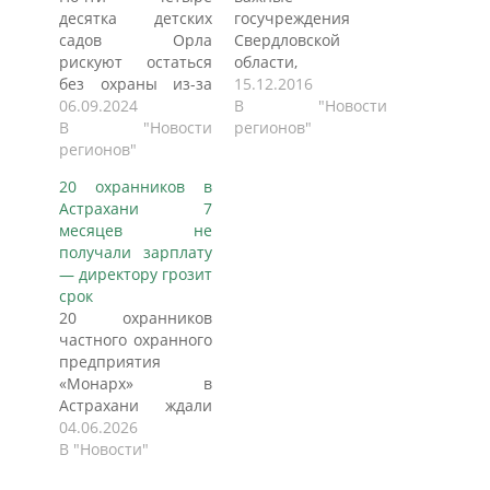
десятка детских
госучреждения
садов Орла
Свердловской
рискуют остаться
области,
без охраны из-за
располагающиеся
15.12.2016
долгов перед ЧОП.
06.09.2024
на Октябрьской
В "Новости
Об этом
В "Новости
площади, 3,
регионов"
«Орловским
регионов"
оказались в крайне
новостям»
неприятной
20 охранников в
рассказали сами
ситуации. В здании
Астрахани 7
представители
работают десятки
месяцев не
охранного
сотрудников
получали зарплату
предприятия. В
управления ЗАГС,
— директору грозит
беседе с
Межрегиональной
срок
корреспондентом
инспекции ФНС
20 охранников
«Орловских
по УрФО и главного
частного охранного
новостей»
федерального
предприятия
сотрудник ООО
инспектора.
«Монарх» в
ЧОП «Страж-02»
Отвечающим
Астрахани ждали
Владимир назвал
за их безопасность
зарплату больше
04.06.2026
ситуацию
сотрудникам
полугода — с июля
В "Новости"
катастрофической.
частного охранного
2025 по февраль
Он сообщил, что
предприятия