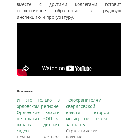
вместе с другими коллегами готовит
коллективное обращение в трудовую
инспекцию и прокуратуру.
Похожее
И это только в
Телохранителям
орловском регионе:
свердловской
Орловские власти
власти второй
не платят ЧОП за
месяц не платят
охрану детских
зарплату
садов
Стратегически
Почти четыре
важные