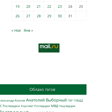
19
20
21
22
23
24
25
26
27
28
29
30
31
« Ноя
Янв »
Облако тэгов
Анатолий Выборный
лександр Козлов
ГБР
ГИБДД
МВД
С Росгвардии
Нацгвардия
Корсовет Росгвардии