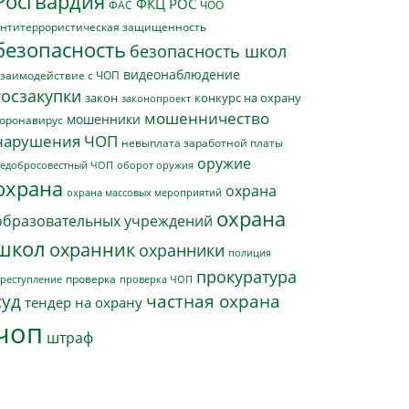
Росгвардия
ФКЦ РОС
ФАС
ЧОО
нтитеррористическая защищенность
безопасность
безопасность школ
видеонаблюдение
заимодействие с ЧОП
госзакупки
закон
конкурс на охрану
законопроект
мошенничество
мошенники
оронавирус
нарушения ЧОП
невыплата заработной платы
оружие
едобросовестный ЧОП
оборот оружия
охрана
охрана
охрана массовых мероприятий
охрана
образовательных учреждений
школ
охранник
охранники
полиция
прокуратура
проверка
реступление
проверка ЧОП
суд
частная охрана
тендер на охрану
чоп
штраф