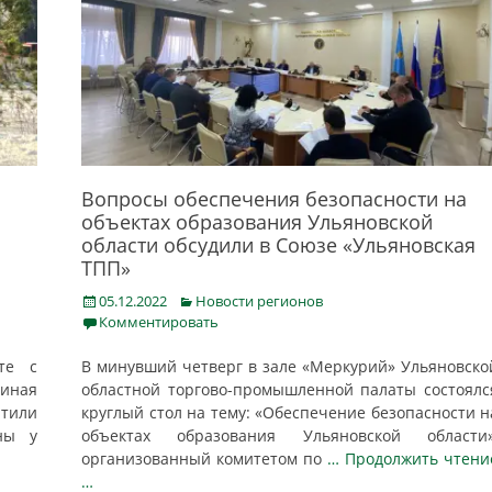
Вопросы обеспечения безопасности на
объектах образования Ульяновской
области обсудили в Союзе «Ульяновская
ТПП»
Posted
Categories
05.12.2022
Новости регионов
on
Комментировать
те с
В минувший четверг в зале «Меркурий» Ульяновско
иная
областной торгово-промышленной палаты состоялс
чтили
круглый стол на тему: «Обеспечение безопасности н
ны у
объектах образования Ульяновской области»
организованный комитетом по
… Продолжить чтени
…