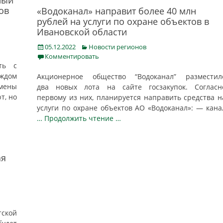
ный
ов
«Водоканал» направит более 40 млн
рублей на услуги по охране объектов в
Ивановской области
Posted
Categories
05.12.2022
Новости регионов
on
Комментировать
ть с
аждом
Акционерное общество “Водоканал” разместил
дмены
два новых лота на сайте госзакупок. Согласн
т, но
первому из них, планируется направить средства н
услуги по охране объектов АО «Водоканал»: — кана
… Продолжить чтение …
ая
ской