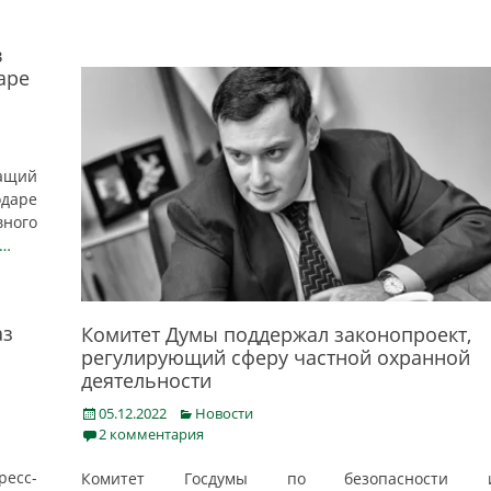
в
аре
жащий
одаре
ного
 …
аз
Комитет Думы поддержал законопроект,
регулирующий сферу частной охранной
деятельности
Posted
Categories
05.12.2022
Новости
on
2 комментария
ресс-
Комитет Госдумы по безопасности 