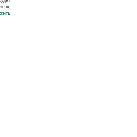
будет
ион».
жить