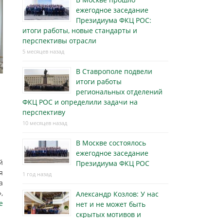
ежегодное заседание
Президиума ФКЦ РОС:
итоги работы, новые стандарты и
перспективы отрасли
5 месяцев назад
В Ставрополе подвели
итоги работы
региональных отделений
ФКЦ РОС и определили задачи на
перспективу
10 месяцев назад
В Москве состоялось
ежегодное заседание
й
Президиума ФКЦ РОС
я
1 год назад
а
,
Александр Козлов: У нас
е
нет и не может быть
скрытых мотивов и