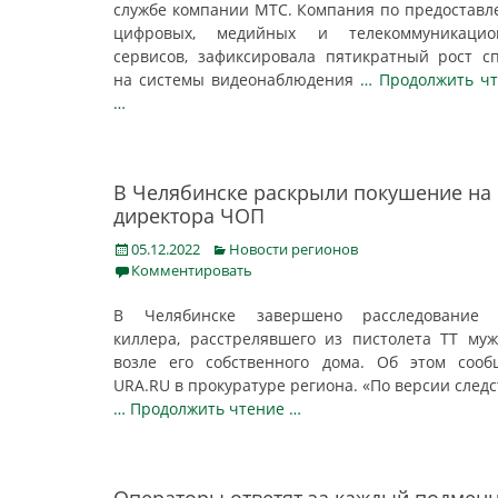
службе компании МТС. Компания по предостав
цифровых, медийных и телекоммуникацио
сервисов, зафиксировала пятикратный рост с
на системы видеонаблюдения
… Продолжить ч
…
В Челябинске раскрыли покушение на
директора ЧОП
Posted
Categories
05.12.2022
Новости регионов
on
Комментировать
В Челябинске завершено расследование 
киллера, расстрелявшего из пистолета ТТ му
возле его собственного дома. Об этом соо
URA.RU в прокуратуре региона. «По версии следс
… Продолжить чтение …