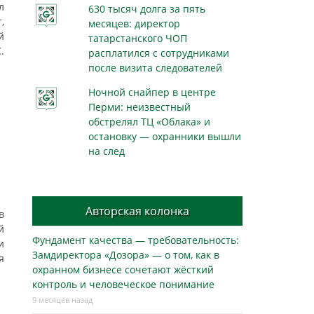
л
630 тысяч долга за пять
,
месяцев: директор
й
татарстанского ЧОП
.
расплатился с сотрудниками
после визита следователей
Ночной снайпер в центре
Перми: неизвестный
обстрелял ТЦ «Облака» и
остановку — охранники вышли
на след
Авторская колонка
в
й
Фундамент качества — требовательность:
и
Замдиректора «Дозора» — о том, как в
я
охранном бизнесe сочетают жёсткий
контроль и человеческое понимание
9 месяцев назад