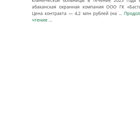
клинической больницы в течение 2023 года 
абаканская охранная компания ООО ГК «Баст
Цена контракта — 4,2 млн рублей (на
… Продол
чтение …