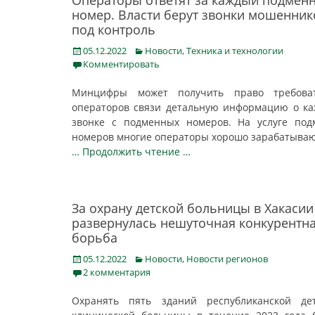
Операторы ответят за каждый подмен
номер. Власти берут звонки мошенник
под контроль
Posted
Categories
05.12.2022
Новости
,
Техника и технологии
on
Комментировать
Минцифры может получить право требова
операторов связи детальную информацию о к
звонке с подменных номеров. На услуге по
номеров многие операторы хорошо зарабатываю
… Продолжить чтение …
За охрану детской больницы в Хакасии
развернулась нешуточная конкурентн
борьба
Posted
Categories
05.12.2022
Новости
,
Новости регионов
on
2 комментария
Охранять пять зданий республиканской дет