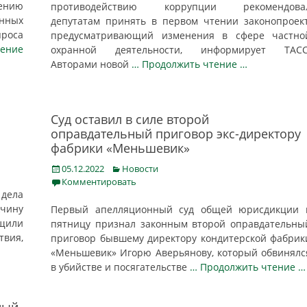
лению
противодействию коррупции рекомендова
нных
депутатам принять в первом чтении законопроект
проса
предусматривающий изменения в сфере частно
тение
охранной деятельности, информирует ТАСС
Авторами новой
… Продолжить чтение …
Суд оставил в силе второй
оправдательный приговор экс-директору
фабрики «Меньшевик»
Posted
Categories
05.12.2022
Новости
on
Комментировать
дела
жчину
Первый апелляционный суд общей юрисдикции 
бщили
пятницу признал законным второй оправдательны
твия,
приговор бывшему директору кондитерской фабрик
«Меньшевик» Игорю Аверьянову, который обвинялс
в убийстве и посягательстве
… Продолжить чтение …