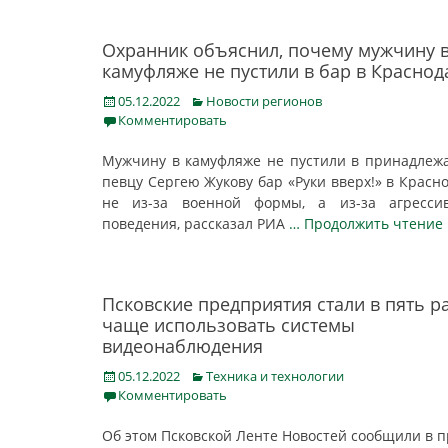
Охранник объяснил, почему мужчину 
камуфляже не пустили в бар в Краснод
Posted
Categories
05.12.2022
Новости регионов
on
Комментировать
Мужчину в камуфляже не пустили в принадле
певцу Сергею Жукову бар «Руки вверх!» в Красн
не из-за военной формы, а из-за агрессив
поведения, рассказал РИА
… Продолжить чтение
Псковские предприятия стали в пять р
чаще использовать системы
видеонаблюдения
Posted
Categories
05.12.2022
Техника и технологии
on
Комментировать
Об этом Псковской Ленте Новостей сообщили в п