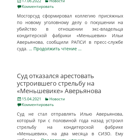
Posted
Categories
17.06.2022
Новости
on
Комментировать
Мосгорсуд сформировал коллегию присяжных
по новому уголовному делу о покушении на
убийство в отношении экс-владельца
кондитерской фабрики «Меньшевик» Ильи
Аверьянова, сообщили РАПСИ в пресс-службе
суда.
… Продолжить чтение …
Суд отказался арестовать
устроившего стрельбу на
«Меньшевике» Аверьянова
Posted
Categories
15.04.2021
Новости
on
Комментировать
Суд не стал отправлять Илью Аверьянова,
который три с половиной года назад устроил
стрельбу на кондитерской фабрике
«Меньшевик», на два месяца в СИЗО. Ему