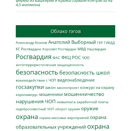
фирмы из Башкирии и Крыма сорвали контракты на
4,5 миллиона
Облако тэгов
Анатолий Выборный
Александр Козлов
ГБР
ГИБДД
МВД
КС Росгвардии
Нацгвардия
Корсовет Росгвардии
Росгвардия
ФКЦ РОС
ФАС
ЧОО
антитеррористическая защищенность
безопасность
безопасность школ
видеонаблюдение
взаимодействие с ЧОП
госзакупки
закон
конкурс на охрану
законопроект
мошенничество
мошенники
коронавирус
нарушения ЧОП
невыплата заработной платы
оружие
недобросовестный ЧОП
оборот оружия
охрана
охрана
охрана массовых мероприятий
охрана
образовательных учреждений