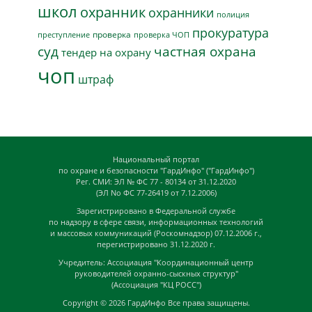
школ
охранник
охранники
полиция
прокуратура
проверка
преступление
проверка ЧОП
суд
частная охрана
тендер на охрану
чоп
штраф
Национальный портал
по охране и безопасности "ГардИнфо" ("ГардИнфо")
Рег. СМИ: ЭЛ № ФС 77 - 80134 от 31.12.2020
(ЭЛ No ФС 77-26419 от 7.12.2006)
Зарегистрировано в Федеральной службе
по надзору в сфере связи, информационных технологий
и массовых коммуникаций (Роскомнадзор) 07.12.2006 г.,
перегистрировано 31.12.2020 г.
Учредитель: Ассоциация "Координационный центр
руководителей охранно-сыскных структур"
(Ассоциация "КЦ РОСС")
Copyright © 2026
ГардИнфо
Все права защищены.