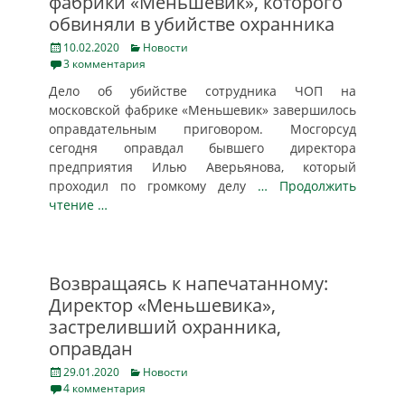
фабрики «Меньшевик», которого
обвиняли в убийстве охранника
Posted
Categories
10.02.2020
Новости
on
3 комментария
Дело об убийстве сотрудника ЧОП на
московской фабрике «Меньшевик» завершилось
оправдательным приговором. Мосгорсуд
сегодня оправдал бывшего директора
предприятия Илью Аверьянова, который
проходил по громкому делу
… Продолжить
чтение …
Возвращаясь к напечатанному:
Директор «Меньшевика»,
застреливший охранника,
оправдан
Posted
Categories
29.01.2020
Новости
on
4 комментария