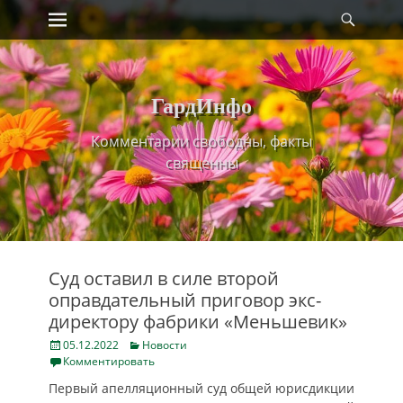
Primary Menu
Найт
Skip
to
content
ГардИнфо
Комментарии свободны, факты
священны
Суд оставил в силе второй
оправдательный приговор экс-
директору фабрики «Меньшевик»
Posted
Categories
05.12.2022
Новости
on
Комментировать
Первый апелляционный суд общей юрисдикции