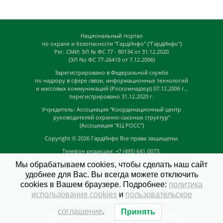
Национальный портал
по охране и безопасности "ГардИнфо" ("ГардИнфо")
Рег. СМИ: ЭЛ № ФС 77 - 80134 от 31.12.2020
(ЭЛ No ФС 77-26419 от 7.12.2006)
Зарегистрировано в Федеральной службе
по надзору в сфере связи, информационных технологий
и массовых коммуникаций (Роскомнадзор) 07.12.2006 г.,
перегистрировано 31.12.2020 г.
Учредитель: Ассоциация "Координационный центр
руководителей охранно-сыскных структур"
(Ассоциация "КЦ РОСС")
Copyright © 2026
ГардИнфо
Все права защищены.
Телефон редакции: +7 (495) 641-0073,
Адрес электронной почты редакции:
Мы обрабатываем cookies, чтобы сделать наш сайт
news@guardinfo.online
удобнее для Вас. Вы всегда можете отключить
Главный редактор: Кузьмин Д.А.
cookies в Вашем браузере. Подробнее:
политика
На сайте могут быть размещены
использования cookies
и
пользовательское
материалы с возрастным ограничением "16+"
соглашение
.
Принять
GuardInfo based on Catch Adaptive by
Catch Themes