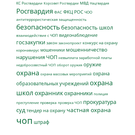
МВД
КС Росгвардии
Нацгвардия
Корсовет Росгвардии
Росгвардия
ФКЦ РОС
ФАС
ЧОО
антитеррористическая защищенность
безопасность
безопасность школ
видеонаблюдение
взаимодействие с ЧОП
госзакупки
закон
конкурс на охрану
законопроект
мошенничество
мошенники
коронавирус
нарушения ЧОП
невыплата заработной платы
оружие
недобросовестный ЧОП
оборот оружия
охрана
охрана
охрана массовых мероприятий
охрана
образовательных учреждений
школ
охранник
охранники
полиция
прокуратура
проверка
преступление
проверка ЧОП
суд
частная охрана
тендер на охрану
чоп
штраф