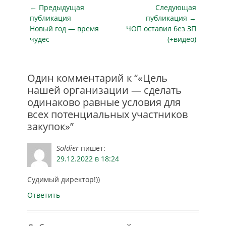
Навигация
дней. В настоящее
← Предыдущая
Следующая
время предприятие
по
публикация
публикация →
судится с
Предыдущая
Следующая
Новый год — время
ЧОП оставил без ЗП
записям
муниципальным
публикация
публикация
чудес
(+видео)
учреждением, так
как считает разрыв
договора
Один комментарий к “«Цель
незаконным по
причине того, что
нашей организации — сделать
заказчик
одинаково равные условия для
препятствовал
всех потенциальных участников
выполнению
закупок»”
работы. «ООО…
Soldier
пишет:
29.12.2022 в 18:24
Судимый директор!))
Ответить