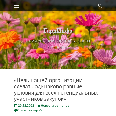
Primary Menu
Найт
Skip
to
content
ГардИнфо
Комментарии свободны, факты
священны
«Цель нашей организации —
сделать одинаково равные
условия для всех потенциальных
участников закупок»
Posted
Categories
29.12.2022
Новости регионов
on
1 комментарий