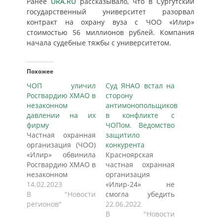
Ранее
URA.RU
рассказывало, что в Сургутский
государственный университет разорвал
контракт на охрану вуза с ЧОО «Илир»
стоимостью 56 миллионов рублей. Компания
начала судебные тяжбы с университетом.
Похожее
ЧОП уличил
Суд ЯНАО встал на
Росгвардию ХМАО в
сторону
незаконном
антимонопольщиков
давлении на их
в конфликте с
фирму
ЧОПом. Ведомство
Частная охранная
защитило
организация (ЧОО)
конкурента
«Илир» обвинила
Красноярская
Росгвардию ХМАО в
частная охранная
незаконном
организация
давлении на их
14.02.2023
«Илир-24» не
компанию, что, в
В "Новости
смогла убедить
итоге, помогло
регионов"
судью заставить
22.06.2022
заказчику
изменить решение
В "Новости