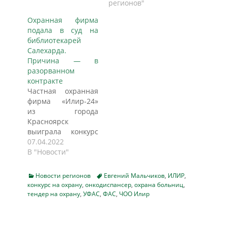
разорвать с ними
УФАС по ЯНАО. Как
регионов"
контракт на 56
сообщается на
Охранная фирма
миллионов рублей.
сайте окружного
подала в суд на
Об этом URA.RU
арбитражного суда,
библиотекарей
сообщил
причиной
Салехарда.
руководитель ЧОО
разбирательства
Причина — в
«Илир» Евгений
стало недовольство
разорванном
Мальчиков. Также
компании
контракте
он отправил
частичным
Частная охранная
URA.RU копии
изменением
фирма «Илир-24»
судебных решений,
договора закупки
из города
доказывающие
об оказании услуг
Красноярск
незаконность
охраны в
выиграла конкурс
проводимых
отделении
по оказанию
07.04.2022
внеплановых
пенсионного фонда
охранных услуг
В "Новости"
проверок со
России в Новом
Централизованной
стороны…
Уренгое.
библиотечной
«Арбитражный суд
Categories
Tags
Новости регионов
Евгений Мальчиков
,
ИЛИР
,
системе города
конкурс на охрану
,
онкодиспансер
ЯНАО, рассмотрев в
,
охрана больниц
,
Салехарда (ЯНАО),
тендер на охрану
,
УФАС
,
ФАС
,
ЧОО Илир
судебном онлайн-
однако заказчик
заседании…
разорвал контракт
спустя всего девять