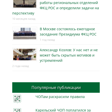
работы региональных отделений
ФКЦ РОС и определили задачи на
перспективу
10 месяцев назад
В Москве состоялось ежегодное
заседание Президиума ФКЦ РОС
1 год назад
Александр Козлов: У нас нет и не
может быть скрытых мотивов и
устремлений
2 года назад
Популярные публикации
ЧОПам раскрасили правила
Карельский ЧОП поплатился за