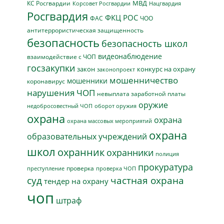
МВД
КС Росгвардии
Нацгвардия
Корсовет Росгвардии
Росгвардия
ФКЦ РОС
ФАС
ЧОО
антитеррористическая защищенность
безопасность
безопасность школ
видеонаблюдение
взаимодействие с ЧОП
госзакупки
закон
конкурс на охрану
законопроект
мошенничество
мошенники
коронавирус
нарушения ЧОП
невыплата заработной платы
оружие
недобросовестный ЧОП
оборот оружия
охрана
охрана
охрана массовых мероприятий
охрана
образовательных учреждений
школ
охранник
охранники
полиция
прокуратура
проверка
преступление
проверка ЧОП
суд
частная охрана
тендер на охрану
чоп
штраф