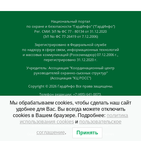
Национальный портал
по охране и безопасности "ГардИнфо" ("ГардИнфо")
Рег. СМИ: ЭЛ № ФС 77 - 80134 от 31.12.2020
(ЭЛ No ФС 77-26419 от 7.12.2006)
Зарегистрировано в Федеральной службе
по надзору в сфере связи, информационных технологий
и массовых коммуникаций (Роскомнадзор) 07.12.2006 г.,
перегистрировано 31.12.2020 г.
Учредитель: Ассоциация "Координационный центр
руководителей охранно-сыскных структур"
(Ассоциация "КЦ РОСС")
Copyright © 2026
ГардИнфо
Все права защищены.
Телефон редакции: +7 (495) 641-0073,
Адрес электронной почты редакции:
Мы обрабатываем cookies, чтобы сделать наш сайт
news@guardinfo.online
удобнее для Вас. Вы всегда можете отключить
Главный редактор: Кузьмин Д.А.
cookies в Вашем браузере. Подробнее:
политика
На сайте могут быть размещены
использования cookies
и
пользовательское
материалы с возрастным ограничением "16+"
соглашение
.
Принять
GuardInfo based on Catch Adaptive by
Catch Themes