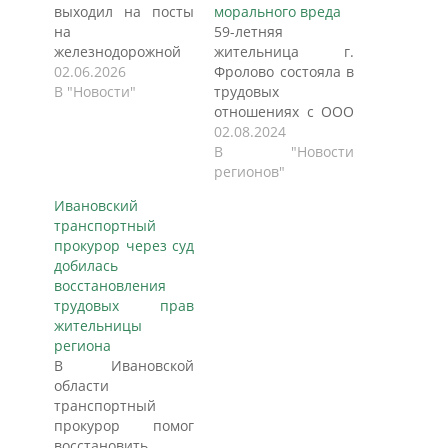
выходил на посты
морального вреда
на
59-летняя
железнодорожной
жительница г.
станции, получал
02.06.2026
Фролово состояла в
зарплату дважды в
В "Новости"
трудовых
месяц, но так и не
отношениях с ООО
дождался трудового
ЧОО «КОР-сервис
02.08.2024
договора.
плюс» с 11 января
В "Новости
Работодатель —
2024 года по 19
регионов"
частное охранное
апреля 2024 года.
Ивановский
предприятие
Однако, трудовой
транспортный
«Гарант-Защита» —
договор с ней в
прокурор через суд
ограничился
письменной виде
добилась
устной
не заключался, но
восстановления
договорённостью.
фактически она
трудовых прав
Когда спор дошёл
была допущена к
жительницы
до суда,
исполнению своих
региона
Октябрьский
должностных
В Ивановской
районный суд
обязанностей на
области
Иванова признал:
объект охраны
транспортный
трудовые
МКОУ «Средняя с
прокурор помог
отношения
углубленным…
восстановить