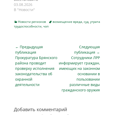
фактически
справедливость для
03.08.2026
сложились, а их
женщины, которую
В "Новости"
неоформление —…
работодатель более
года держал в
Categories
Tags
Новости регионов
возмещение вреда
,
суд
,
утрата
«серой» зоне.
трудоспособности
,
чоп
Нарушение
трудовых прав
вскрылось после
личного
Навигация
← Предыдущая
Следующая
обращения
по
публикация
публикация →
пострадавшей на
Предыдущая
Следующая
Прокуратура Брянского
Сотрудники ЛРР
записям
приём к
публикация
публикация
района проводит
информирует граждан,
надзорному
проверку исполнения
имеющих на законном
ведомству. Как
законодательства об
основании в
установила
охранной
пользовании
проверка, с декабря
деятельности
различные виды
2024 года по
гражданского оружия
февраль 2026 года
женщина
фактически
выполняла
Добавить комментарий
обязанности