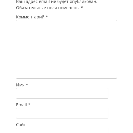
Ваш адрес email не будет опубликован.
охранника на
Обязательные поля помечены
*
объекте
железнодорожного…
Комментарий
*
Имя
*
Email
*
Сайт