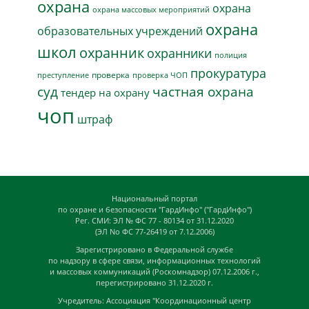
охрана
охрана
охрана массовых мероприятий
охрана
образовательных учреждений
школ
охранник
охранники
полиция
прокуратура
проверка
преступление
проверка ЧОП
суд
частная охрана
тендер на охрану
чоп
штраф
Национальный портал
по охране и безопасности "ГардИнфо" ("ГардИнфо")
Рег. СМИ: ЭЛ № ФС 77 - 80134 от 31.12.2020
(ЭЛ No ФС 77-26419 от 7.12.2006)
Зарегистрировано в Федеральной службе
по надзору в сфере связи, информационных технологий
и массовых коммуникаций (Роскомнадзор) 07.12.2006 г.,
перегистрировано 31.12.2020 г.
Учредитель: Ассоциация "Координационный центр