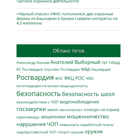
частной охранной деятельности
«Чёрный список» УФАС пополнился: две охранные
фирмы из Башкирии и Крыма сорвали контракты на
4,5 миллиона
Облако тэгов
Анатолий Выборный
Александр Козлов
ГБР
ГИБДД
МВД
КС Росгвардии
Нацгвардия
Корсовет Росгвардии
Росгвардия
ФКЦ РОС
ФАС
ЧОО
антитеррористическая защищенность
безопасность
безопасность школ
видеонаблюдение
взаимодействие с ЧОП
госзакупки
закон
конкурс на охрану
законопроект
мошенничество
мошенники
коронавирус
нарушения ЧОП
невыплата заработной платы
оружие
недобросовестный ЧОП
оборот оружия