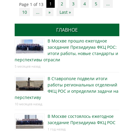
Post
1
2
3
4
5
...
Page 1 of 13
navigation
10
...
»
Last »
ГЛАВНОЕ
В Москве прошло ежегодное
заседание Президиума ФКЦ РОС:
итоги работы, новые стандарты и
перспективы отрасли
5 месяцев назад
В Ставрополе подвели итоги
работы региональных отделений
ФКЦ РОС и определили задачи на
перспективу
10 месяцев назад
В Москве состоялось ежегодное
заседание Президиума ФКЦ РОС
1 год назад