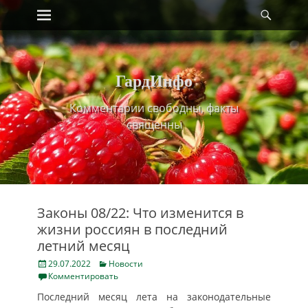
Primary Menu
Найт
Skip
to
content
ГардИнфо
Комментарии свободны, факты
священны
Законы 08/22: Что изменится в
жизни россиян в последний
летний месяц
Posted
Categories
29.07.2022
Новости
on
Комментировать
Последний месяц лета на законодательные