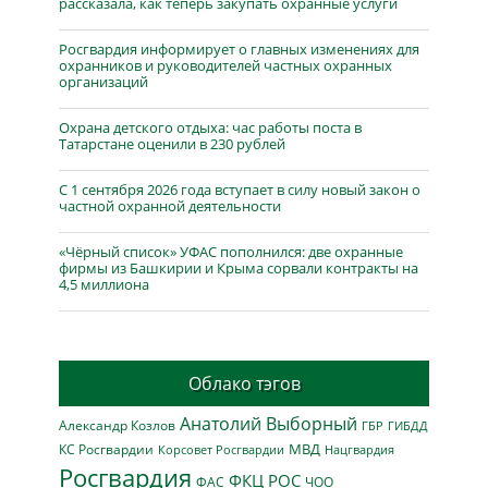
рассказала, как теперь закупать охранные услуги
Росгвардия информирует о главных изменениях для
охранников и руководителей частных охранных
организаций
Охрана детского отдыха: час работы поста в
Татарстане оценили в 230 рублей
С 1 сентября 2026 года вступает в силу новый закон о
частной охранной деятельности
«Чёрный список» УФАС пополнился: две охранные
фирмы из Башкирии и Крыма сорвали контракты на
4,5 миллиона
Облако тэгов
Анатолий Выборный
Александр Козлов
ГБР
ГИБДД
МВД
КС Росгвардии
Нацгвардия
Корсовет Росгвардии
Росгвардия
ФКЦ РОС
ФАС
ЧОО