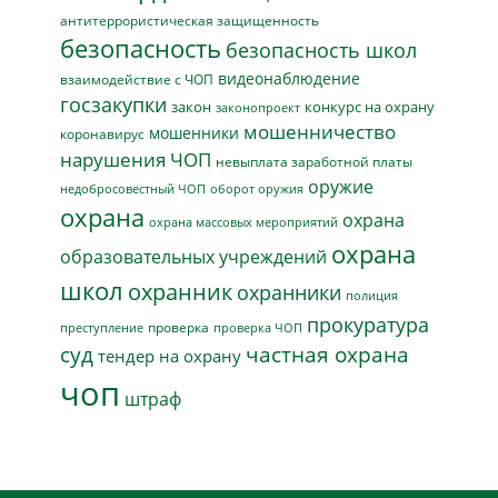
антитеррористическая защищенность
безопасность
безопасность школ
видеонаблюдение
взаимодействие с ЧОП
госзакупки
закон
конкурс на охрану
законопроект
мошенничество
мошенники
коронавирус
нарушения ЧОП
невыплата заработной платы
оружие
недобросовестный ЧОП
оборот оружия
охрана
охрана
охрана массовых мероприятий
охрана
образовательных учреждений
школ
охранник
охранники
полиция
прокуратура
проверка
преступление
проверка ЧОП
суд
частная охрана
тендер на охрану
чоп
штраф