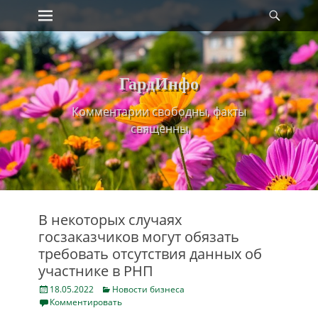
Primary Menu
Найт
Skip
to
content
ГардИнфо
Комментарии свободны, факты
священны
В некоторых случаях
госзаказчиков могут обязать
требовать отсутствия данных об
участнике в РНП
Posted
Categories
18.05.2022
Новости бизнеса
on
Комментировать