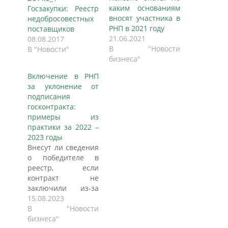
каким основаниям
Госзакупки: Реестр
вносят участника в
недобросовестных
РНП в 2021 году
поставщиков
21.06.2021
08.08.2017
В "Новости
В "Новости"
бизнеса"
Включение в РНП
за уклонение от
подписания
госконтракта:
примеры из
практики за 2022 –
2023 годы
Внесут ли сведения
о победителе в
реестр, если
контракт не
заключили из-за
технических
15.08.2023
неисправностей,
В "Новости
болезни или
бизнеса"