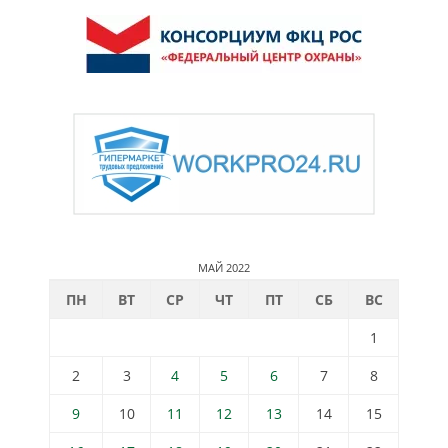
МАЙ 2022
ПН
ВТ
СР
ЧТ
ПТ
СБ
ВС
1
2
3
4
5
6
7
8
9
10
11
12
13
14
15