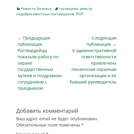
командировки
специалиста?
Categories
Tags
Новости бизнеса
госзакупки
,
реестр
Признают ли
недобросовестных поставщиков
,
РНП
ошибки
сотрудников и
отсутствие опыта
закупок
Навигация
← Предыдущая
Следующая
уважительными
по
публикация
публикация →
причинами срыва
Предыдущая
Следующая
Росгвардейцы
К административной
записям
сделки? Ответы на
публикация
публикация
показали работу по
ответственности
эти вопросы дает
охране
привлечена
gkgz.ru со ссылкой
государственных
пензенская охранная
на
музеев и поздравили
организация и ее
обзор КонсультантПлюс.
сотрудников с
бывший руководитель
Возникли
праздником
технические
неисправности
Тывинское и Коми
УФАС не увидели
Добавить комментарий
недобросовестности
Ваш адрес email не будет опубликован.
в…
Обязательные поля помечены
*