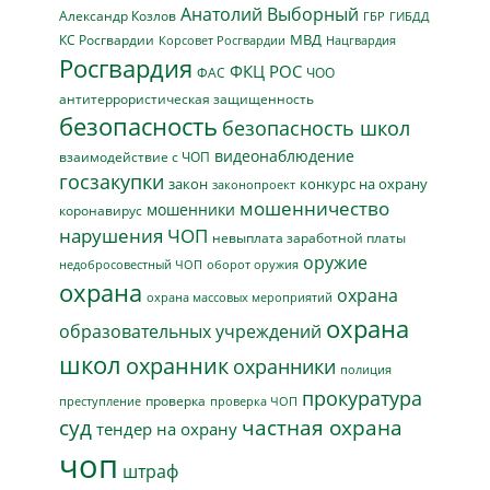
Анатолий Выборный
Александр Козлов
ГБР
ГИБДД
МВД
КС Росгвардии
Нацгвардия
Корсовет Росгвардии
Росгвардия
ФКЦ РОС
ФАС
ЧОО
антитеррористическая защищенность
безопасность
безопасность школ
видеонаблюдение
взаимодействие с ЧОП
госзакупки
закон
конкурс на охрану
законопроект
мошенничество
мошенники
коронавирус
нарушения ЧОП
невыплата заработной платы
оружие
недобросовестный ЧОП
оборот оружия
охрана
охрана
охрана массовых мероприятий
охрана
образовательных учреждений
школ
охранник
охранники
полиция
прокуратура
проверка
преступление
проверка ЧОП
суд
частная охрана
тендер на охрану
чоп
штраф