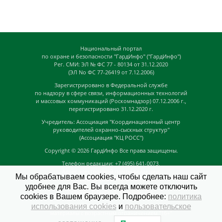
Национальный портал
по охране и безопасности "ГардИнфо" ("ГардИнфо")
Рег. СМИ: ЭЛ № ФС 77 - 80134 от 31.12.2020
(ЭЛ No ФС 77-26419 от 7.12.2006)
Зарегистрировано в Федеральной службе
по надзору в сфере связи, информационных технологий
и массовых коммуникаций (Роскомнадзор) 07.12.2006 г.,
перегистрировано 31.12.2020 г.
Учредитель: Ассоциация "Координационный центр
руководителей охранно-сыскных структур"
(Ассоциация "КЦ РОСС")
Copyright © 2026
ГардИнфо
Все права защищены.
Телефон редакции: +7 (495) 641-0073,
Адрес электронной почты редакции:
Мы обрабатываем cookies, чтобы сделать наш сайт
news@guardinfo.online
удобнее для Вас. Вы всегда можете отключить
Главный редактор: Кузьмин Д.А.
cookies в Вашем браузере. Подробнее:
политика
На сайте могут быть размещены
использования cookies
и
пользовательское
материалы с возрастным ограничением "16+"