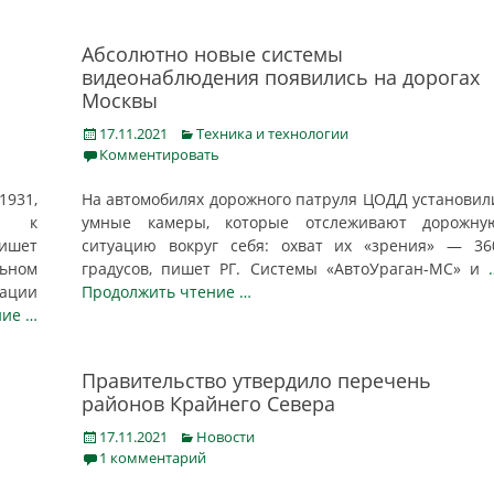
Абсолютно новые системы
видеонаблюдения появились на дорогах
Москвы
Posted
Categories
17.11.2021
Техника и технологии
on
Комментировать
931,
На автомобилях дорожного патруля ЦОДД установил
ия к
умные камеры, которые отслеживают дорожну
пишет
ситуацию вокруг себя: охват их «зрения» — 36
ьном
градусов, пишет РГ. Системы «АвтоУраган-МС» и
ации
Продолжить чтение …
ние …
Правительство утвердило перечень
районов Крайнего Севера
Posted
Categories
17.11.2021
Новости
on
1 комментарий