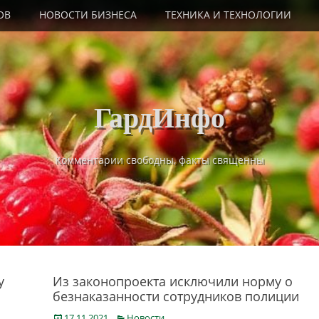
ОВ
НОВОСТИ БИЗНЕСА
ТЕХНИКА И ТЕХНОЛОГИИ
ГардИнфо
Комментарии свободны, факты священны
у
Из законопроекта исключили норму о
безнаказанности сотрудников полиции
Posted
Categories
17.11.2021
Новости