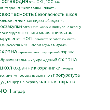
Росгвардия
ФКЦ РОС
ФАС
ЧОО
нтитеррористическая защищенность
безопасность
безопасность школ
видеонаблюдение
заимодействие с ЧОП
госзакупки
закон
конкурс на охрану
законопроект
мошенничество
мошенники
оронавирус
нарушения ЧОП
невыплата заработной платы
оружие
едобросовестный ЧОП
оборот оружия
охрана
охрана
охрана массовых мероприятий
охрана
образовательных учреждений
школ
охранник
охранники
полиция
прокуратура
проверка
реступление
проверка ЧОП
суд
частная охрана
тендер на охрану
чоп
штраф