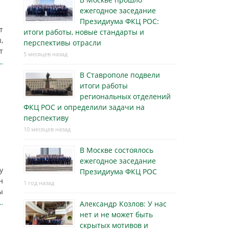
ежегодное заседание
Президиума ФКЦ РОС:
т
итоги работы, новые стандарты и
,
перспективы отрасли
т
5 месяцев назад
…
В Ставрополе подвели
итоги работы
региональных отделений
ФКЦ РОС и определили задачи на
перспективу
10 месяцев назад
В Москве состоялось
ежегодное заседание
у
Президиума ФКЦ РОС
н
1 год назад
ы
…
Александр Козлов: У нас
нет и не может быть
скрытых мотивов и