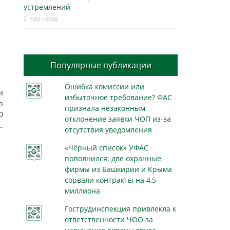
устремлений
2 года назад
Популярные публикации
Ошибка комиссии или
и
избыточное требование? ФАС
ю
признала незаконным
0
отклонение заявки ЧОП из-за
…
отсутствия уведомления
«Чёрный список» УФАС
пополнился: две охранные
фирмы из Башкирии и Крыма
сорвали контракты на 4,5
миллиона
Гострудинспекция привлекла к
ответственности ЧОО за