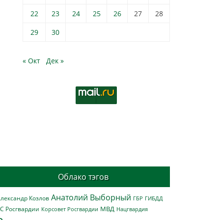
22
23
24
25
26
27
28
29
30
« Окт
Дек »
Облако тэгов
Анатолий Выборный
лександр Козлов
ГБР
ГИБДД
МВД
С Росгвардии
Нацгвардия
Корсовет Росгвардии