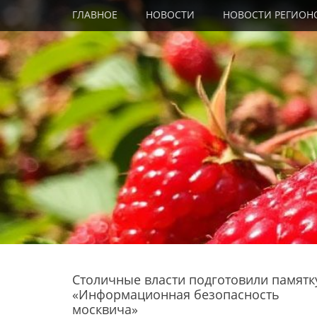
Primary Menu
Skip
ГЛАВНОЕ
НОВОСТИ
НОВОСТИ РЕГИОН
to
content
Столичные власти подготовили памятк
«Информационная безопасность
москвича»