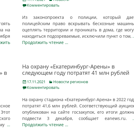
on
Комментировать
Из законопроекта о полиции, который дае
тоять
полицейским право вскрывать бесхозные машины
ла на
оцеплять территории и проникать в дома, где могу
оября
находиться подозреваемые, исключили пункт о том,
лжить
Продолжить чтение …
На охрану «Екатеринбург-Арены» в
» в
следующем году потратят 41 млн рублей
Posted
Categories
17.11.2021
Новости регионов
on
Комментировать
На охрану стадиона «Екатеринбург-Арена» в 2022 год
сное
потратят 41,6 млн рублей. Соответствующий аукцио
 Этот
опубликован на сайте госзакупок, его итоги должн
ского
подвести 3 декабря, сообщает eanews.ru.
ому
…
Продолжить чтение …