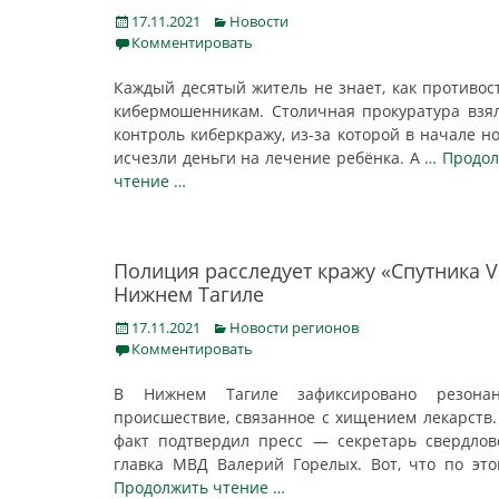
Posted
Categories
17.11.2021
Новости
on
Комментировать
Каждый десятый житель не знает, как противос
кибермошенникам. Столичная прокуратура взя
контроль киберкражу, из-за которой в начале н
исчезли деньги на лечение ребёнка. А
… Продо
чтение …
Полиция расследует кражу «Спутника V
Нижнем Тагиле
Posted
Categories
17.11.2021
Новости регионов
on
Комментировать
В Нижнем Тагиле зафиксировано резонан
происшествие, связанное с хищением лекарств.
факт подтвердил пресс — секретарь свердлов
главка МВД Валерий Горелых. Вот, что по эт
Продолжить чтение …