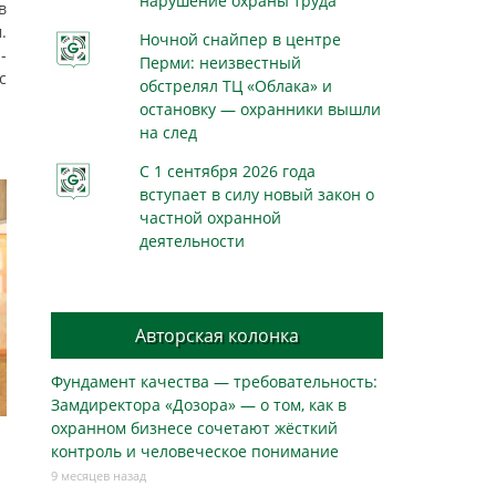
нарушение охраны труда
в
.
Ночной снайпер в центре
-
Перми: неизвестный
с
обстрелял ТЦ «Облака» и
остановку — охранники вышли
на след
С 1 сентября 2026 года
вступает в силу новый закон о
частной охранной
деятельности
Авторская колонка
Фундамент качества — требовательность:
Замдиректора «Дозора» — о том, как в
охранном бизнесe сочетают жёсткий
контроль и человеческое понимание
9 месяцев назад