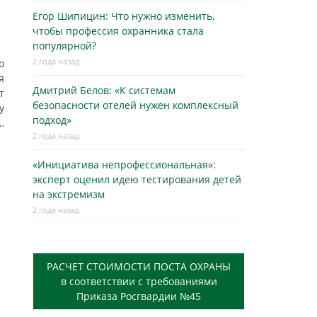
Егор Шипицин: Что нужно изменить,
чтобы профессия охранника стала
популярной?
2 года назад
о
я
Дмитрий Белов: «К системам
т
безопасности отелей нужен комплексный
у
подход»
…
2 года назад
«Инициатива непрофессиональная»:
эксперт оценил идею тестирования детей
на экстремизм
2 года назад
РАСЧЕТ СТОИМОСТИ ПОСТА ОХРАНЫ
в соответствии с требованиями
Приказа Росгвардии №45