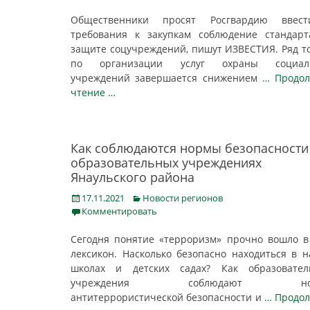
Общественники просят Росгвардию ввес
требования к закупкам соблюдение стандар
защите соцучреждений, пишут ИЗВЕСТИЯ. Ряд т
по организации услуг охраны социал
учреждений завершается снижением
… Продол
чтение …
Как соблюдаются нормы безопасности
образовательных учреждениях
Янаульского района
Posted
Categories
17.11.2021
Новости регионов
on
Комментировать
Cегодня понятие «терроризм» прочно вошло 
лексикон. Насколько безопасно находиться в 
школах и детских садах? Как образовател
учреждения соблюдают но
антитеррористической безопасности и
… Продо