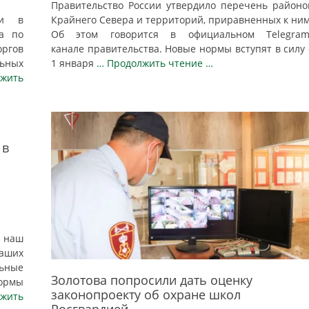
Правительство России утвердило перечень районо
ти в
Крайнего Севера и территорий, приравненных к ним
та по
Об этом говорится в официальном Telegram
оргов
канале правительства. Новые нормы вступят в силу 
ьных
1 января
… Продолжить чтение …
жить
 в
в наш
наших
ьные
Золотова попросили дать оценку
рмы
законопроекту об охране школ
лжить