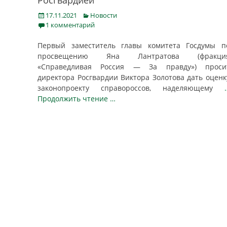
Росгвардией
Posted
Categories
17.11.2021
Новости
on
1 комментарий
Первый заместитель главы комитета Госдумы п
просвещению Яна Лантратова (фракци
«Справедливая Россия — За правду») проси
директора Росгвардии Виктора Золотова дать оценк
законопроекту справороссов, наделяющему
Продолжить чтение …