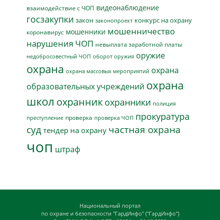
видеонаблюдение
взаимодействие с ЧОП
госзакупки
закон
конкурс на охрану
законопроект
мошенничество
мошенники
коронавирус
нарушения ЧОП
невыплата заработной платы
оружие
недобросовестный ЧОП
оборот оружия
охрана
охрана
охрана массовых мероприятий
охрана
образовательных учреждений
школ
охранник
охранники
полиция
прокуратура
проверка
преступление
проверка ЧОП
суд
частная охрана
тендер на охрану
чоп
штраф
Национальный портал
по охране и безопасности "ГардИнфо" ("ГардИнфо")