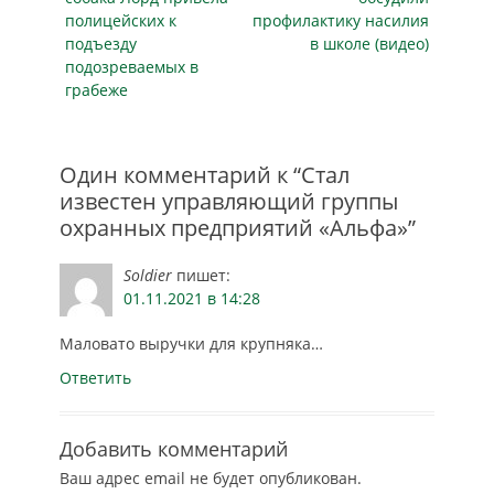
компанию в
полицейских к
профилактику насилия
нарушении закона
подъезду
в школе (видео)
о защите
подозреваемых в
конкуренции.
грабеже
Решение суда
первой инстанции
может быть
обжаловано. В
Один комментарий к “Стал
феврале 2019 года
известен управляющий группы
управление ФАС
охранных предприятий «Альфа»”
потребовало от
ЧОП «Альфа-
Безопасность»
Soldier
пишет:
перечислить в
01.11.2021 в 14:28
федеральный…
Маловато выручки для крупняка…
Ответить
Добавить комментарий
Ваш адрес email не будет опубликован.