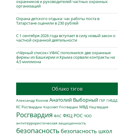
охранников и руководителей частных охранных
организаций
Охрана детского отдыха: час работы поста в
Татарстане оценили в 230 рублей
С 1 сентября 2026 года вступает в силу новый закон о
частной охранной деятельности
«Чёрный список» УФАС пополнился: две охранные
фирмы из Башкирии и Крыма сорвали контракты на
4,5 миллиона
Облако тэгов
Анатолий Выборный
Александр Козлов
ГБР
ГИБДД
МВД
КС Росгвардии
Нацгвардия
Корсовет Росгвардии
Росгвардия
ФКЦ РОС
ФАС
ЧОО
антитеррористическая защищенность
безопасность
безопасность школ