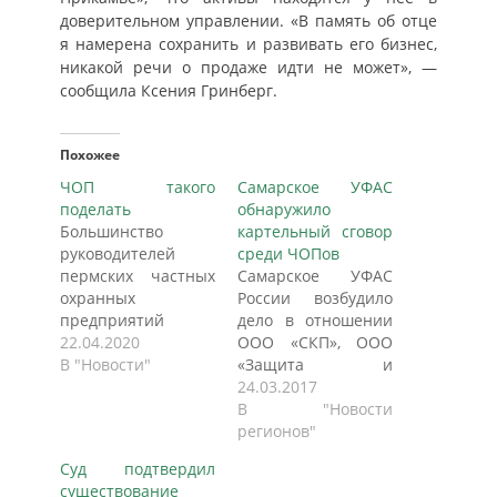
доверительном управлении. «В память об отце
я намерена сохранить и развивать его бизнес,
никакой речи о продаже идти не может», —
сообщила Ксения Гринберг.
Похожее
ЧОП такого
Самарское УФАС
поделать
обнаружило
Большинство
картельный сговор
руководителей
среди ЧОПов
пермских частных
Самарское УФАС
охранных
России возбудило
предприятий
дело в отношении
прогнозируют
22.04.2020
ООО «СКП», ООО
снижение
В "Новости"
«Защита и
количества
порядок» и ООО
24.03.2017
клиентов и
«Альфа» по
В "Новости
выручки из-за
подозрению в
регионов"
распространения
картельном
Суд подтвердил
коронавируса. Пока
сговоре. По данным
существование