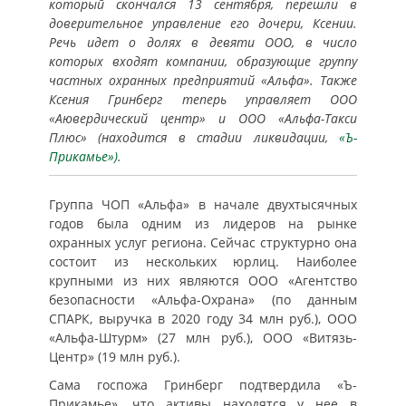
который скончался 13 сентября, перешли в
доверительное управление его дочери, Ксении.
Речь идет о долях в девяти ООО, в число
которых входят компании, образующие группу
частных охранных предприятий «Альфа». Также
Ксения Гринберг теперь управляет ООО
«Аювердический центр» и ООО «Альфа-Такси
Плюс» (находится в стадии ликвидации,
«Ъ-
Прикамье»)
.
Группа ЧОП «Альфа» в начале двухтысячных
годов была одним из лидеров на рынке
охранных услуг региона. Сейчас структурно она
состоит из нескольких юрлиц. Наиболее
крупными из них являются ООО «Агентство
безопасности «Альфа-Охрана» (по данным
СПАРК, выручка в 2020 году 34 млн руб.), ООО
«Альфа-Штурм» (27 млн руб.), ООО «Витязь-
Центр» (19 млн руб.).
Сама госпожа Гринберг подтвердила «Ъ-
Прикамье», что активы находятся у нее в