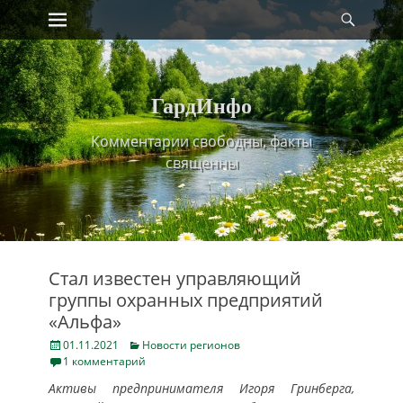
Primary Menu
Найт
Skip
to
content
ГардИнфо
Комментарии свободны, факты
священны
Стал известен управляющий
группы охранных предприятий
«Альфа»
Posted
Categories
01.11.2021
Новости регионов
on
1 комментарий
Активы предпринимателя Игоря Гринберга,