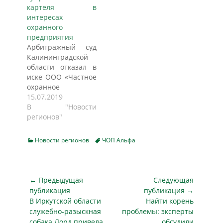
в выигрышном
УФАС, 21 ноября
картеля в
положении
2016 г. Сызранский
интересах
находятся
наркологический
охранного
предприятия,
диспансер провел
предприятия
охраняющие
открытый аукцион
Арбитражный суд
объекты, работа
на оказание услуг
Калининградской
которых не
круглосуточной
области отказал в
запрещена из-за
физической
иске ООО «Частное
ограничительных
охраны. Начальная
охранное
мер. Стабильный
цена контракта
предприятие
15.07.2019
спрос на охранные
составила 1,3 млн
«Альфа-
В "Новости
услуги
рублей. На участие
Безопасность»,
регионов"
обеспечивают
в…
которое требовало
крупные
признать
производства.
Categories
Tags
Новости регионов
ЧОП Альфа
незаконной
Потери несут
позицию
охранники
регионального
торговых центров,
управления
Навигация
организаций
← Предыдущая
Следующая
Федеральной
общепита и сферы
по
публикация
публикация →
антимонопольной
услуг. Впрочем, из-
Предыдущая
Следующая
В Иркутской области
Найти корень
записям
службы,
за…
публикация
публикация
служебно-разыскная
проблемы: эксперты
обвинившего
собака Лорд привела
обсудили