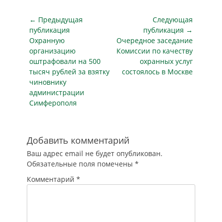
незаконное
зафиксировано в…
изменилась
проникновение;
криминогенная
Навигация
← Предыдущая
Следующая
второе место
обстановка в
по
занимают…
публикация
публикация →
стране в связи с
Предыдущая
Следующая
Охранную
Очередное заседание
записям
праздниками.
публикация
публикация
организацию
Комиссии по качеству
«Газета.Ru»
оштрафовали на 500
охранных услуг
ознакомилась с
тысяч рублей за взятку
состоялось в Москве
результатами
чиновнику
исследования.
администрации
Согласно
Симферополя
полученным
данным, в этом году
в новогодний
период прирост…
Добавить комментарий
Ваш адрес email не будет опубликован.
Обязательные поля помечены
*
Комментарий
*