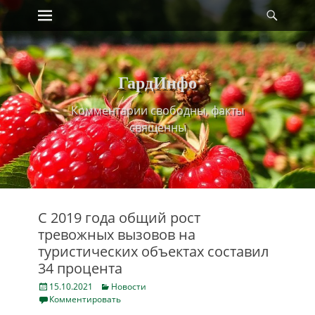
Primary Menu
Найт
Skip
to
content
ГардИнфо
Комментарии свободны, факты
священны
С 2019 года общий рост
тревожных вызовов на
туристических объектах составил
34 процента
Posted
Categories
15.10.2021
Новости
on
Комментировать