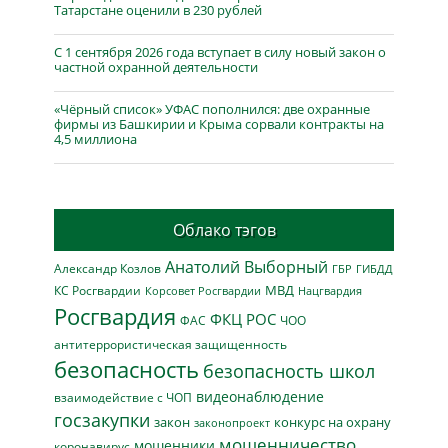
Татарстане оценили в 230 рублей
С 1 сентября 2026 года вступает в силу новый закон о
частной охранной деятельности
«Чёрный список» УФАС пополнился: две охранные
фирмы из Башкирии и Крыма сорвали контракты на
4,5 миллиона
Облако тэгов
Анатолий Выборный
Александр Козлов
ГБР
ГИБДД
МВД
КС Росгвардии
Нацгвардия
Корсовет Росгвардии
Росгвардия
ФКЦ РОС
ФАС
ЧОО
антитеррористическая защищенность
безопасность
безопасность школ
видеонаблюдение
взаимодействие с ЧОП
госзакупки
закон
конкурс на охрану
законопроект
мошенничество
мошенники
коронавирус