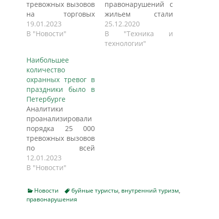
тревожных вызовов
правонарушений с
на торговых
жильем стали
предприятиях с
19.01.2023
Курск, Ярославль и
25.12.2020
целью выяснить,
В "Новости"
Пермь, говорится в
В "Техника и
как меняется
имеющемся в
технологии"
криминогенная
распоряжении РИА
Наибольшее
обстановка в
Новости
количество
ретейле с приходом
исследовании
охранных тревог в
холодов.
компании "Delta
праздники было в
«Газета.Ru»
Системы
Петербурге
ознакомилась с
безопасности",
Аналитики
результатами
сообщает ПРАЙМ.
проанализировали
исследования.
"Наибольшее
порядка 25 000
Независимо от
количество боевых
тревожных вызовов
времени года по
выездов на
по всей
характеру рейтинг
объекты жилой
территории РФ,
12.01.2023
правонарушений
недвижимости
зафиксированных в
В "Новости"
на объектах
(квартиры и
период новогодних
торгового бизнеса
коттеджи), а,
каникул, с 25
не меняется: на
следовательно, и
Categories
Tags
Новости
буйные туристы
,
внутренний туризм
,
декабря по 10
первом месте
правонарушения
правонарушений, в
января, с целью
располагается
этом году
выяснить, как