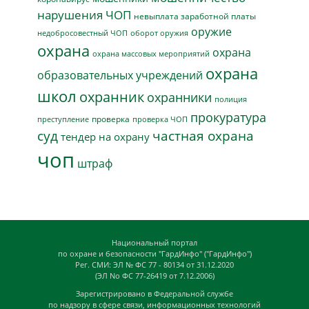
нарушения ЧОП
невыплата заработной платы
оружие
недобросовестный ЧОП
оборот оружия
охрана
охрана
охрана массовых мероприятий
охрана
образовательных учреждений
школ
охранник
охранники
полиция
прокуратура
проверка
преступление
проверка ЧОП
суд
частная охрана
тендер на охрану
чоп
штраф
Национальный портал
по охране и безопасности "ГардИнфо" ("ГардИнфо")
Рег. СМИ: ЭЛ № ФС 77 - 80134 от 31.12.2020
(ЭЛ No ФС 77-26419 от 7.12.2006)
Зарегистрировано в Федеральной службе
по надзору в сфере связи, информационных технологий