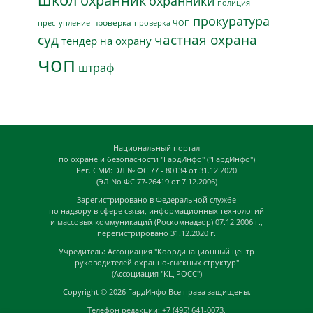
охранник
охранники
полиция
прокуратура
проверка
преступление
проверка ЧОП
суд
частная охрана
тендер на охрану
чоп
штраф
Национальный портал
по охране и безопасности "ГардИнфо" ("ГардИнфо")
Рег. СМИ: ЭЛ № ФС 77 - 80134 от 31.12.2020
(ЭЛ No ФС 77-26419 от 7.12.2006)
Зарегистрировано в Федеральной службе
по надзору в сфере связи, информационных технологий
и массовых коммуникаций (Роскомнадзор) 07.12.2006 г.,
перегистрировано 31.12.2020 г.
Учредитель: Ассоциация "Координационный центр
руководителей охранно-сыскных структур"
(Ассоциация "КЦ РОСС")
Copyright © 2026
ГардИнфо
Все права защищены.
Телефон редакции: +7 (495) 641-0073,