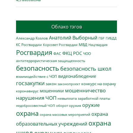
Облако тэгов
Анатолий Выборный
Александр Козлов
ГБР
ГИБДД
МВД
КС Росгвардии
Нацгвардия
Корсовет Росгвардии
Росгвардия
ФКЦ РОС
ФАС
ЧОО
антитеррористическая защищенность
безопасность
безопасность школ
видеонаблюдение
взаимодействие с ЧОП
госзакупки
закон
конкурс на охрану
законопроект
мошенничество
мошенники
коронавирус
нарушения ЧОП
невыплата заработной платы
оружие
недобросовестный ЧОП
оборот оружия
охрана
охрана
охрана массовых мероприятий
охрана
образовательных учреждений
школ