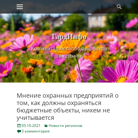
Primary Menu
Найт
Skip
to
content
ГардИнфо
Комментарии свободны, факты
священны
Мнение охранных предприятий о
том, как должны охраняться
бюджетные объекты, никем не
учитывается
Posted
Categories
05.10.2021
Новости регионов
on
3 комментария