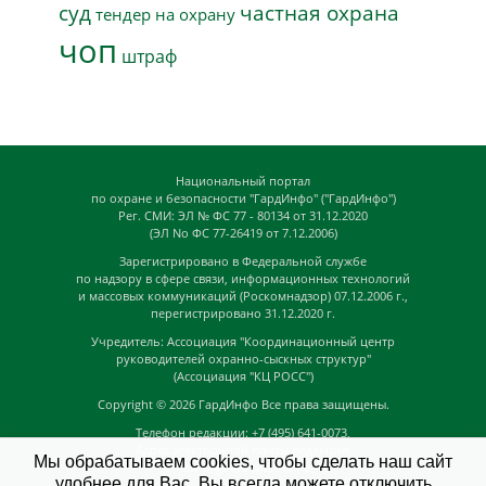
суд
частная охрана
тендер на охрану
чоп
штраф
Национальный портал
по охране и безопасности "ГардИнфо" ("ГардИнфо")
Рег. СМИ: ЭЛ № ФС 77 - 80134 от 31.12.2020
(ЭЛ No ФС 77-26419 от 7.12.2006)
Зарегистрировано в Федеральной службе
по надзору в сфере связи, информационных технологий
и массовых коммуникаций (Роскомнадзор) 07.12.2006 г.,
перегистрировано 31.12.2020 г.
Учредитель: Ассоциация "Координационный центр
руководителей охранно-сыскных структур"
(Ассоциация "КЦ РОСС")
Copyright © 2026
ГардИнфо
Все права защищены.
Телефон редакции: +7 (495) 641-0073,
Адрес электронной почты редакции:
Мы обрабатываем cookies, чтобы сделать наш сайт
news@guardinfo.online
удобнее для Вас. Вы всегда можете отключить