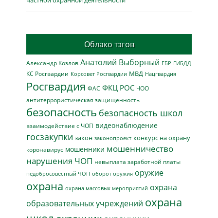
частной охранной деятельности
Облако тэгов
Анатолий Выборный
Александр Козлов
ГБР
ГИБДД
МВД
КС Росгвардии
Нацгвардия
Корсовет Росгвардии
Росгвардия
ФКЦ РОС
ФАС
ЧОО
антитеррористическая защищенность
безопасность
безопасность школ
видеонаблюдение
взаимодействие с ЧОП
госзакупки
закон
конкурс на охрану
законопроект
мошенничество
мошенники
коронавирус
нарушения ЧОП
невыплата заработной платы
оружие
недобросовестный ЧОП
оборот оружия
охрана
охрана
охрана массовых мероприятий
охрана
образовательных учреждений