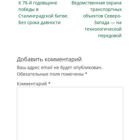
российским
Предыдущая
Следующая
К 78-й годовщине
Ведомственная охрана
записям
автомобилистам
публикация
публикация
победы в
транспортных
водительские
Сталинградской битве.
объектов Северо-
права нового
Без срока давности
Запада — на
образца. Об этом
технологической
Autonews.ru
передовой
сообщили
водители, которые
в июле обратились
в подразделения
Добавить комментарий
ГИБДД для замены
Ваш адрес email не будет опубликован.
документа. В
Обязательные поля помечены
*
верхней части
лицевой стороны…
Комментарий
*