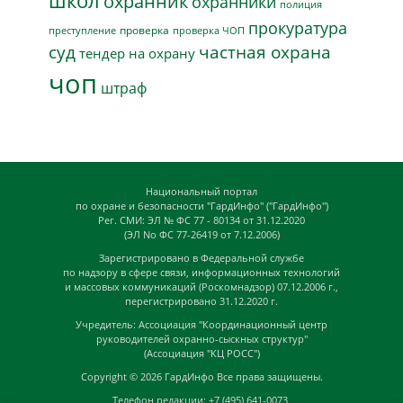
школ
охранник
охранники
полиция
прокуратура
проверка
преступление
проверка ЧОП
суд
частная охрана
тендер на охрану
чоп
штраф
Национальный портал
по охране и безопасности "ГардИнфо" ("ГардИнфо")
Рег. СМИ: ЭЛ № ФС 77 - 80134 от 31.12.2020
(ЭЛ No ФС 77-26419 от 7.12.2006)
Зарегистрировано в Федеральной службе
по надзору в сфере связи, информационных технологий
и массовых коммуникаций (Роскомнадзор) 07.12.2006 г.,
перегистрировано 31.12.2020 г.
Учредитель: Ассоциация "Координационный центр
руководителей охранно-сыскных структур"
(Ассоциация "КЦ РОСС")
Copyright © 2026
ГардИнфо
Все права защищены.
Телефон редакции: +7 (495) 641-0073,