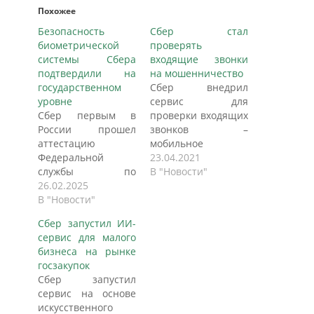
Похожее
Безопасность
Сбер стал
биометрической
проверять
системы Сбера
входящие звонки
подтвердили на
на мошенничество
государственном
Сбер внедрил
уровне
сервис для
Сбер первым в
проверки входящих
России прошел
звонков –
аттестацию
мобильное
Федеральной
приложение
23.04.2021
службы по
СберБанк Онлайн
В "Новости"
техническому и
26.02.2025
предупредит о том,
экспортному
В "Новости"
что звонит
контролю (ФСТЭК),
мошенник. На
Сбер запустил ИИ-
которая
страже
сервис для малого
подтвердила, что
сохранности
бизнеса на рынке
биометрическая
средств клиентов
госзакупок
система банка
стоит система
Сбер запустил
соответствует
фрод-мониторинга
сервис на основе
требованиям
(системt,
искусственного
безопасности,
предназначенная