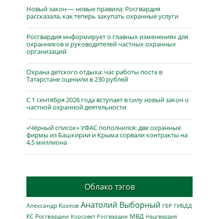
Новый закон — новые правила: Росгвардия
рассказала, как теперь закупать охранные услуги
Росгвардия информирует о главных изменениях для
охранников и руководителей частных охранных
организаций
Охрана детского отдыха: час работы поста в
Татарстане оценили в 230 рублей
С 1 сентября 2026 года вступает в силу новый закон о
частной охранной деятельности
«Чёрный список» УФАС пополнился: две охранные
фирмы из Башкирии и Крыма сорвали контракты на
4,5 миллиона
Облако тэгов
Анатолий Выборный
Александр Козлов
ГБР
ГИБДД
МВД
КС Росгвардии
Нацгвардия
Корсовет Росгвардии