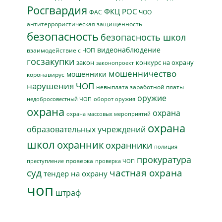
Росгвардия
ФКЦ РОС
ФАС
ЧОО
антитеррористическая защищенность
безопасность
безопасность школ
видеонаблюдение
взаимодействие с ЧОП
госзакупки
закон
конкурс на охрану
законопроект
мошенничество
мошенники
коронавирус
нарушения ЧОП
невыплата заработной платы
оружие
недобросовестный ЧОП
оборот оружия
охрана
охрана
охрана массовых мероприятий
охрана
образовательных учреждений
школ
охранник
охранники
полиция
прокуратура
проверка
преступление
проверка ЧОП
суд
частная охрана
тендер на охрану
чоп
штраф