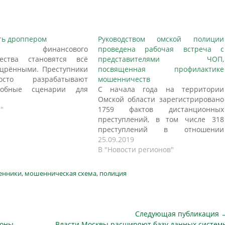
ать дроппером
Руководством омской полиции
 финансового
проведена рабочая встреча с
ества становятся всё
представителями ЧОП,
щрёнными. Преступники
посвященная профилактике
сто разрабатывают
мошенничеств
добные сценарии для
С начала года на территории
дств с банковских карт,
Омской области зарегистрировано
вно используют граждан в
"
1759 фактов дистанционных
аферах в качестве
преступлений, в том числе 318
ых лиц, предупреждает
преступлений в отношении
я газета. Кто такие
пожилых граждан. Мошенники
25.09.2019
и как нужно действовать,
находят потенциальные жертвы
В "Новости регионов"
 вашу карту вдруг
через социальные сети и
 приличная сумма от…
фишинговые сайты,
енники
,
мошенническая схема
,
полиция
представляются работниками
банков, продавцами интернет-
магазинов, называются друзьями
или родственниками.
Следующая публикация 
Противоправные деяния
Следующая
ионы
Власти Москвы расширяют базу данных систем