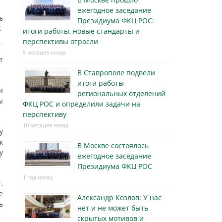
ежегодное заседание
ь
Президиума ФКЦ РОС:
.
итоги работы, новые стандарты и
перспективы отрасли
5 месяцев назад
т
В Ставрополе подвели
итоги работы
и
региональных отделений
ы
ФКЦ РОС и определили задачи на
перспективу
10 месяцев назад
у
к
В Москве состоялось
у
ежегодное заседание
Президиума ФКЦ РОС
1 год назад
,
е
Александр Козлов: У нас
ь
нет и не может быть
скрытых мотивов и