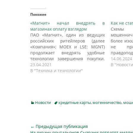
Похожее
«Магнит» начал внедрять в
Как не ст
магазинах оплату взглядом
Схемы
ПАО «Магнит», один из ведущих
мошеннич
российских ритейлеров (далее
более изо
«Компания»; MOEX и LSE: MGNT)
не про
продолжает внедрять удобные
правдопо
технологии завершения покупки.
кражи сре
14.06.2024
Новый способ оплаты одним
23.04.2021
но и акти
В "Новости
взглядом уже доступен в десяти
В "Техника и технологии"
своих 
магазинах в Москве, Краснодаре и
подставн
Ростове-на-Дону практически во
Липецка
всех форматах семьи магазинов
дропперы 
«Магнит». Компания планирует к
если на
июню подключить к сервису более
поступила
Categories
Tags
Новости
кредитные карты
,
могенничество
,
мош
100…
Навигация
← Предыдущая публикация
Предыдущая
На охрану почтальонов Сызрани потратят милл