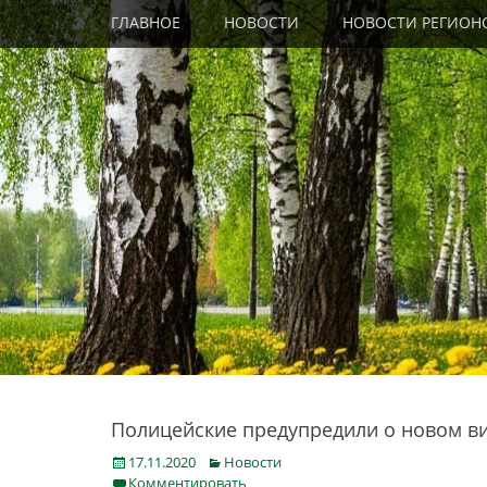
Primary Menu
Skip
ГЛАВНОЕ
НОВОСТИ
НОВОСТИ РЕГИОН
to
content
Полицейские предупредили о новом в
Posted
Categories
17.11.2020
Новости
on
Комментировать