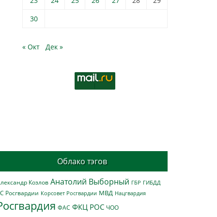
23
24
25
26
27
28
29
30
« Окт
Дек »
Облако тэгов
Анатолий Выборный
лександр Козлов
ГБР
ГИБДД
МВД
С Росгвардии
Нацгвардия
Корсовет Росгвардии
Росгвардия
ФКЦ РОС
ФАС
ЧОО