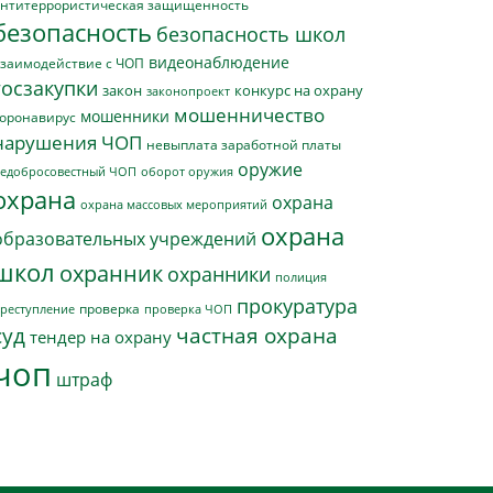
нтитеррористическая защищенность
безопасность
безопасность школ
видеонаблюдение
заимодействие с ЧОП
госзакупки
закон
конкурс на охрану
законопроект
мошенничество
мошенники
оронавирус
нарушения ЧОП
невыплата заработной платы
оружие
едобросовестный ЧОП
оборот оружия
охрана
охрана
охрана массовых мероприятий
охрана
образовательных учреждений
школ
охранник
охранники
полиция
прокуратура
проверка
реступление
проверка ЧОП
суд
частная охрана
тендер на охрану
чоп
штраф