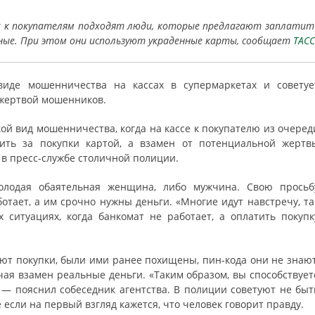
тах к покупателям подходят люди, которые предлагают заплатит
чные. При этом они используют украденные карты, сообщает
ТАСС
иде мошенничества на кассах в супермаркетах и советуе
 жертвой мошенников.
кой вид мошенничества, когда на кассе к покупателю из очеред
тить за покупки картой, а взамен от потенциальной жертв
в пресс-службе столичной полиции.
олодая обаятельная женщина, либо мужчина. Свою просьб
отает, а им срочно нужны деньги. «Многие идут навстречу, та
ситуациях, когда банкомат не работает, а оплатить покупк
т покупки, были ими ранее похищены, пин-кода они не знают
чая взамен реальные деньги. «Таким образом, вы способствует
, — пояснил собеседник агентства. В полиции советуют не быт
 если на первый взгляд кажется, что человек говорит правду.