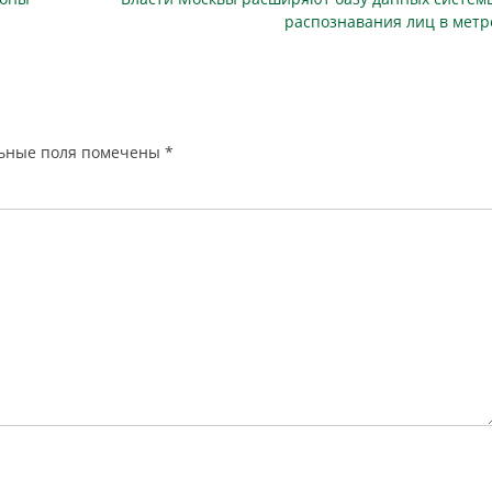
совершаются под предлогами
публикация
распознавания лиц в метр
продажи или покупки в сети…
ьные поля помечены
*