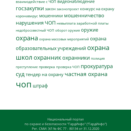
видеонаблюдение
взаимодействие с ЧОП
госзакупки
закон
конкурс на охрану
законопроект
мошенничество
мошенники
коронавирус
нарушения ЧОП
невыплата заработной платы
оружие
недобросовестный ЧОП
оборот оружия
охрана
охрана
охрана массовых мероприятий
охрана
образовательных учреждений
школ
охранник
охранники
полиция
прокуратура
проверка
преступление
проверка ЧОП
суд
частная охрана
тендер на охрану
чоп
штраф
Национальный портал
по охране и безопасности "ГардИнфо" ("ГардИнфо")
Рег. СМИ: ЭЛ № ФС 77 - 80134 от 31.12.2020