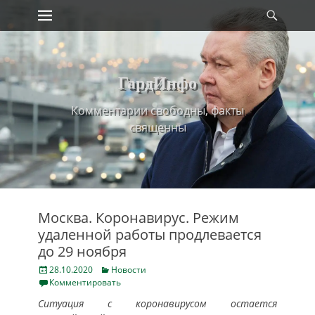
Primary Menu
Найт
Skip
to
content
ГардИнфо
Комментарии свободны, факты
священны
Москва. Коронавирус. Режим
удаленной работы продлевается
до 29 ноября
Posted
Categories
28.10.2020
Новости
on
Комментировать
Ситуация с коронавирусом остается