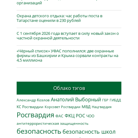
организаций
Охрана детского отдыха: час работы поста в
Татарстане оценили в 230 рублей
С 1 сентября 2026 года вступает в силу новый закон о
частной охранной деятельности
«Чёрный список» УФАС пополнился: две охранные
фирмы из Башкирии и Крыма сорвали контракты на
4,5 миллиона
Облако тэгов
Анатолий Выборный
Александр Козлов
ГБР
ГИБДД
МВД
КС Росгвардии
Нацгвардия
Корсовет Росгвардии
Росгвардия
ФКЦ РОС
ФАС
ЧОО
антитеррористическая защищенность
безопасность
безопасность школ