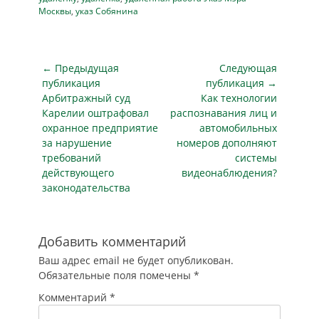
отрицательные –
Москвы
,
указ Собянина
дают меры
самоизоляции, -
пишет Мэр Москвы
Навигация
Сергей Собянин на
← Предыдущая
Следующая
своем сайте.
по
публикация
публикация →
Тяжелым
Предыдущая
Следующая
Арбитражный суд
Как технологии
записям
следствием этих
публикация
публикация
Карелии оштрафовал
распознавания лиц и
мер является, как и
охранное предприятие
автомобильных
во всем мире,
за нарушение
номеров дополняют
остановка…
требований
системы
действующего
видеонаблюдения?
законодательства
Добавить комментарий
Ваш адрес email не будет опубликован.
Обязательные поля помечены
*
Комментарий
*