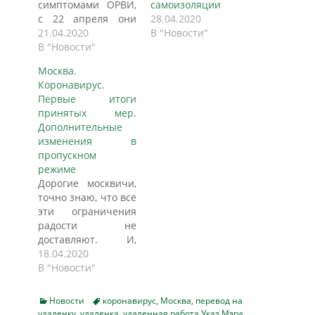
симптомами ОРВИ,
самоизоляции
с 22 апреля они
28.04.2020
должны соблюдать
21.04.2020
В "Новости"
режим
В "Новости"
самоизоляции на
Москва.
дому. Указ
Коронавирус.
подписал мэр
Первые итоги
столицы Сергей
принятых мер.
Собянин, сообщают
Дополнительные
РИА "Новости". "В
изменения в
целях контроля за
пропускном
соблюдением
режиме
режима
Дорогие москвичи,
самоизоляции
точно знаю, что все
(изоляции) на дому
эти ограничения
<…> применять
радости не
технологии
доставляют. И,
электронного
конечно, вы вправе
18.04.2020
мониторинга
знать, за что
В "Новости"
местоположения
страдаем. Какие
гражданина в
эффекты – и
определенной
Categories
Tags
Новости
коронавирус
,
Москва
,
перевод на
положительные, и
геолокации, в том…
удаленку
,
удаленка
,
удаленная работа Указ Мэра