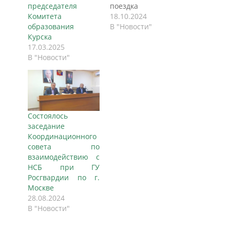
председателя
поездка
Комитета
президента СРО
18.10.2024
образования
Ассоциация «Школа
В "Новости"
Курска
без опасности»
17.03.2025
Сергея Саминского
В "Новости"
в Запорожскую
область,
Херсонскую область
и Луганскую
Народную
Республику. В
Состоялось
поездке его
заседание
сопровождал вице-
Координационного
президент СРО
совета по
Ассоциация «Школа
взаимодействию с
без опасности»
НСБ при ГУ
Игорь Челышев. В
Росгвардии по г.
Запорожской
Москве
области прошла
28.08.2024
встреча с
В "Новости"
заместителем
министра