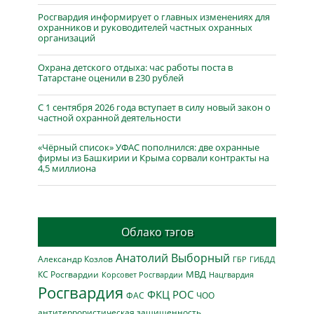
Росгвардия информирует о главных изменениях для
охранников и руководителей частных охранных
организаций
Охрана детского отдыха: час работы поста в
Татарстане оценили в 230 рублей
С 1 сентября 2026 года вступает в силу новый закон о
частной охранной деятельности
«Чёрный список» УФАС пополнился: две охранные
фирмы из Башкирии и Крыма сорвали контракты на
4,5 миллиона
Облако тэгов
Анатолий Выборный
Александр Козлов
ГБР
ГИБДД
МВД
КС Росгвардии
Нацгвардия
Корсовет Росгвардии
Росгвардия
ФКЦ РОС
ФАС
ЧОО
антитеррористическая защищенность