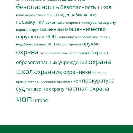
безопасность
безопасность школ
видеонаблюдение
взаимодействие с ЧОП
госзакупки
закон
конкурс на охрану
законопроект
мошенничество
мошенники
коронавирус
нарушения ЧОП
невыплата заработной платы
оружие
недобросовестный ЧОП
оборот оружия
охрана
охрана
охрана массовых мероприятий
охрана
образовательных учреждений
школ
охранник
охранники
полиция
прокуратура
проверка
преступление
проверка ЧОП
суд
частная охрана
тендер на охрану
чоп
штраф