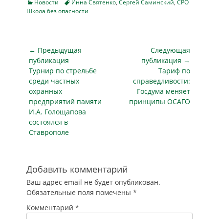
образования и
Categories
Tags
Новости
Инна Святенко
,
Сергей Саминский
,
СРО
Школа без опасности
науки региона
Владимиром…
Навигация
← Предыдущая
Следующая
по
публикация
публикация →
Предыдущая
Следующая
Турнир по стрельбе
Тариф по
записям
публикация
публикация
среди частных
справедливости:
охранных
Госдума меняет
предприятий памяти
принципы ОСАГО
И.А. Голощапова
состоялся в
Ставрополе
Добавить комментарий
Ваш адрес email не будет опубликован.
Обязательные поля помечены
*
Комментарий
*