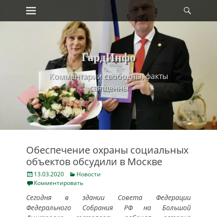
Primary Menu
Найт
Skip
to
content
ГардИнфо
Комментарии свободны, факты
священны
Обеспечение охраны социальных
объектов обсудили в Москве
Posted
Categories
13.03.2020
Новости
on
Комментировать
Сегодня в здании Совета Федерации
Федерального Собрания РФ на Большой