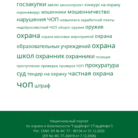
госзакупки
закон
конкурс на охрану
законопроект
мошенничество
мошенники
коронавирус
нарушения ЧОП
невыплата заработной платы
оружие
недобросовестный ЧОП
оборот оружия
охрана
охрана
охрана массовых мероприятий
охрана
образовательных учреждений
школ
охранник
охранники
полиция
прокуратура
проверка
преступление
проверка ЧОП
суд
частная охрана
тендер на охрану
чоп
штраф
Национальный портал
по охране и безопасности "ГардИнфо" ("ГардИнфо")
Рег. СМИ: ЭЛ № ФС 77 - 80134 от 31.12.2020
(ЭЛ No ФС 77-26419 от 7.12.2006)