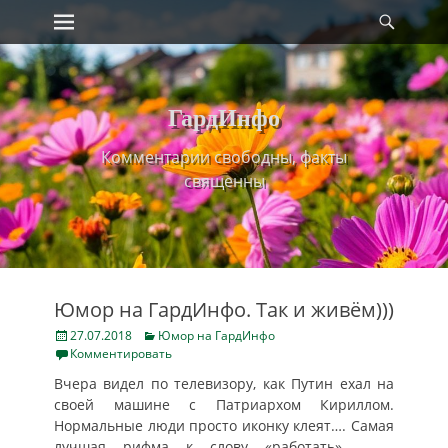
Primary Menu
Найт
Skip
to
content
ГардИнфо
Комментарии свободны, факты
священны
Юмор на ГардИнфо. Так и живём)))
Posted
Categories
27.07.2018
Юмор на ГардИнфо
on
Комментировать
Вчера видел по телевизору, как Путин ехал на
своей машине с Патриархом Кириллом.
Нормальные люди просто иконку клеят…. Самая
лучшая рифма к слову «работать» –
…