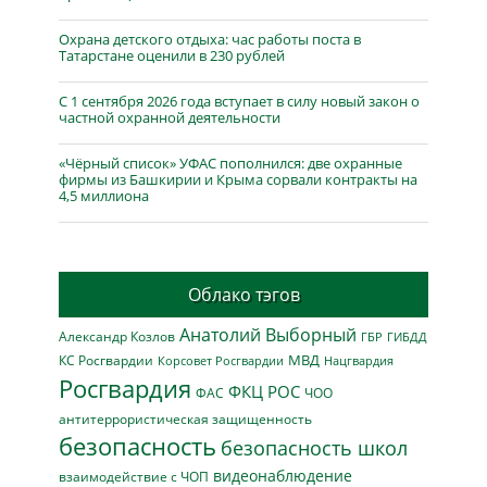
Охрана детского отдыха: час работы поста в
Татарстане оценили в 230 рублей
С 1 сентября 2026 года вступает в силу новый закон о
частной охранной деятельности
«Чёрный список» УФАС пополнился: две охранные
фирмы из Башкирии и Крыма сорвали контракты на
4,5 миллиона
Облако тэгов
Анатолий Выборный
Александр Козлов
ГБР
ГИБДД
МВД
КС Росгвардии
Нацгвардия
Корсовет Росгвардии
Росгвардия
ФКЦ РОС
ФАС
ЧОО
антитеррористическая защищенность
безопасность
безопасность школ
видеонаблюдение
взаимодействие с ЧОП