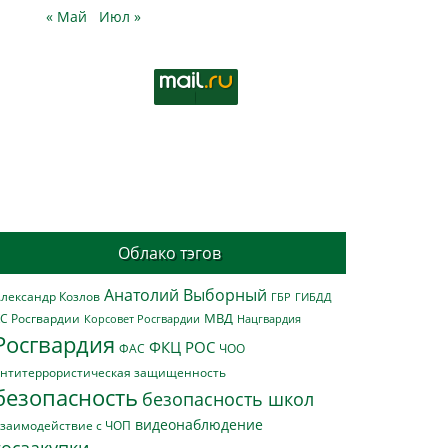
« Май
Июл »
Облако тэгов
Анатолий Выборный
лександр Козлов
ГБР
ГИБДД
МВД
С Росгвардии
Нацгвардия
Корсовет Росгвардии
Росгвардия
ФКЦ РОС
ФАС
ЧОО
нтитеррористическая защищенность
безопасность
безопасность школ
видеонаблюдение
заимодействие с ЧОП