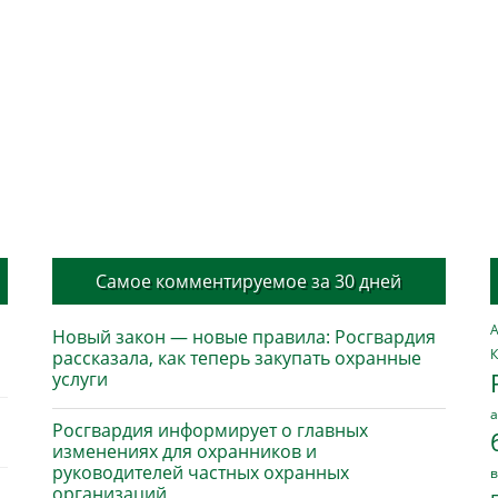
Самое комментируемое за 30 дней
А
Новый закон — новые правила: Росгвардия
К
рассказала, как теперь закупать охранные
услуги
а
Росгвардия информирует о главных
изменениях для охранников и
руководителей частных охранных
в
организаций