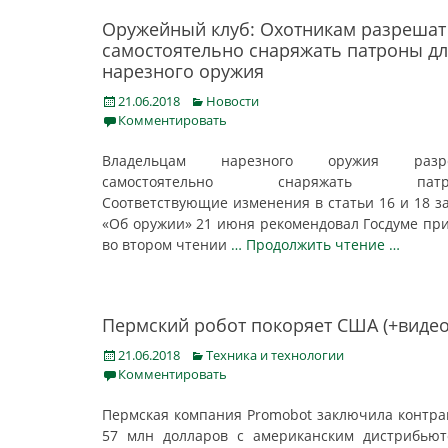
Оружейный клуб: Охотникам разрешат
самостоятельно снаряжать патроны д
нарезного оружия
Posted
Categories
21.06.2018
Новости
on
Комментировать
Владельцам нарезного оружия разр
самостоятельно снаряжать патро
Соответствующие изменения в статьи 16 и 18 з
«Об оружии» 21 июня рекомендовал Госдуме пр
во втором чтении
… Продолжить чтение …
Пермский робот покоряет США (+видео
Posted
Categories
21.06.2018
Техника и технологии
on
Комментировать
Пермская компания Promobot заключила контра
57 млн долларов с американским дистрибью