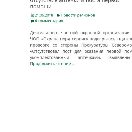
отсутствие аптечки и поста первой
помощи
Posted
Categories
21.06.2018
Новости регионов
on
4 комментария
Деятельность частной охранной организаци
ЧОО «Охрана норд сервис» подверглась тщате
проверке со стороны Прокуратуры Северомо
«Отсутствовал пост для оказания первой по
укомплектованный аптечками, выявл
Продолжить чтение …