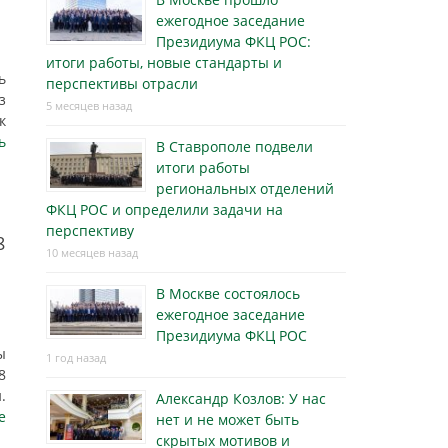
ежегодное заседание
Президиума ФКЦ РОС:
итоги работы, новые стандарты и
ь
перспективы отрасли
з
5 месяцев назад
к
ь
В Ставрополе подвели
итоги работы
региональных отделений
ФКЦ РОС и определили задачи на
перспективу
8
10 месяцев назад
В Москве состоялось
ежегодное заседание
Президиума ФКЦ РОС
ы
1 год назад
8
.
Александр Козлов: У нас
е
нет и не может быть
скрытых мотивов и