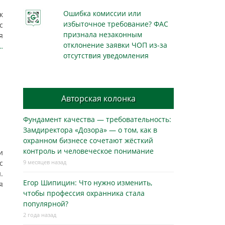
Ошибка комиссии или
к
избыточное требование? ФАС
с
признала незаконным
я
отклонение заявки ЧОП из-за
…
отсутствия уведомления
Авторская колонка
Фундамент качества — требовательность:
Замдиректора «Дозора» — о том, как в
охранном бизнесe сочетают жёсткий
контроль и человеческое понимание
и
с
9 месяцев назад
.
Егор Шипицин: Что нужно изменить,
я
чтобы профессия охранника стала
…
популярной?
2 года назад