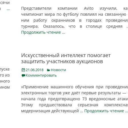
ысячи
Представители компании Avito изучили, ка
ивы
…
чемпионат мира по футболу повлиял на связанную 
ним работу охранников в городах проведени
турнира. Оказалось, что в столице средняя
Продолжить чтение …
Искусственный интеллект помогает
защитить участников аукционов
уске
Posted
Categories
21.06.2018
Новости
on
го из
Комментировать
нного
«Применение машинного обучения при проведени
дином
электронных торгов уже даёт первые результаты — 
начала года предотвращено 73 вредоносные атаки
Этому предшествовала серьезная комплексна
модернизация действующей
… Продолжить чтение 