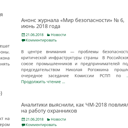
ля
Анонс журнала «Мир безопасности» № 6,
июнь 2018 года
Posted
Categories
21.06.2018
Новости
on
Комментировать
ешат
В центре внимания — проблемы безопасност
ны.
критической инфраструктуры страны В Российско
акона
союзе промышленников и предпринимателей по
инять
председательством Николая Рогожкина прошл
очередное заседание Комиссии РСПП по
Продолжить чтение …
)
Аналитики выяснили, как ЧМ-2018 повлия
на работу охранников
кт на
Posted
Categories
21.06.2018
Новости
on
тером
Комментировать