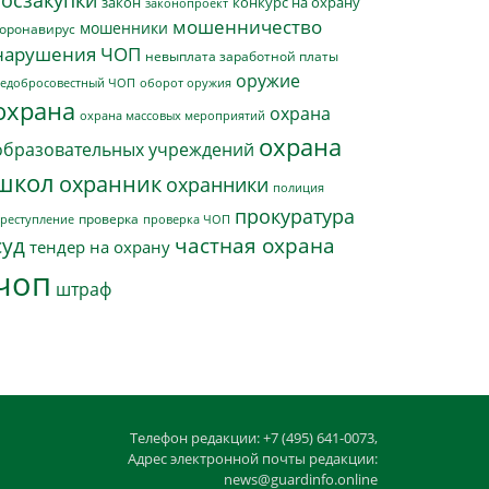
госзакупки
закон
конкурс на охрану
законопроект
мошенничество
мошенники
оронавирус
нарушения ЧОП
невыплата заработной платы
оружие
едобросовестный ЧОП
оборот оружия
охрана
охрана
охрана массовых мероприятий
охрана
образовательных учреждений
школ
охранник
охранники
полиция
прокуратура
проверка
реступление
проверка ЧОП
суд
частная охрана
тендер на охрану
чоп
штраф
Телефон редакции: +7 (495) 641-0073,
Адрес электронной почты редакции:
news@guardinfo.online