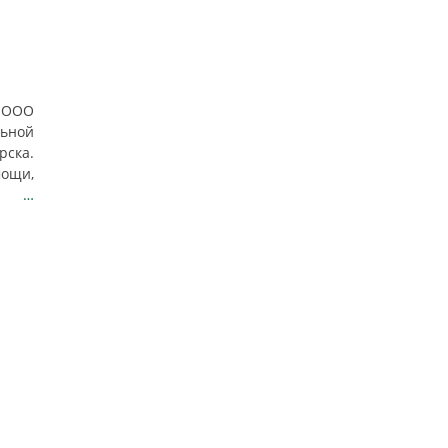
и ООО
льной
рска.
мощи,
ены
…