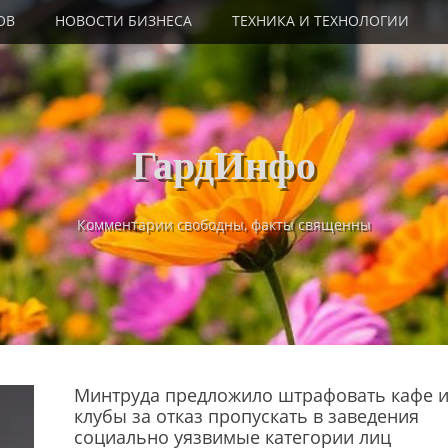
ОВ
НОВОСТИ БИЗНЕСА
ТЕХНИКА И ТЕХНОЛОГИИ
ГардИнфо
Комментарии свободны, факты священны
Минтруда предложило штрафовать кафе 
клубы за отказ пропускать в заведения
социально уязвимые категории лиц