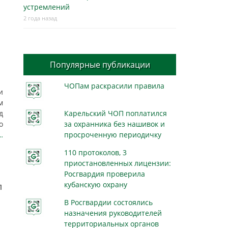
устремлений
2 года назад
Популярные публикации
ЧОПам раскрасили правила
и
м
д
Карельский ЧОП поплатился
о
за охранника без нашивок и
…
просроченную периодичку
110 протоколов, 3
приостановленных лицензии:
Росгвардия проверила
кубанскую охрану
л
В Росгвардии состоялись
назначения руководителей
территориальных органов