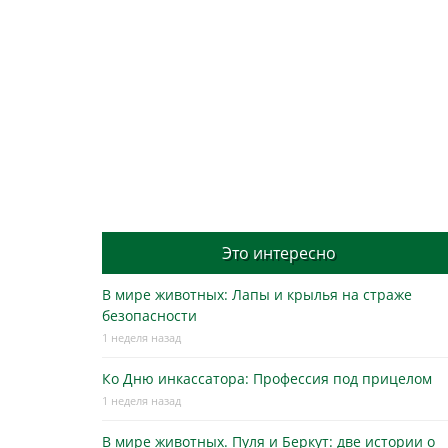
Это интересно
В мире животных: Лапы и крылья на страже
безопасности
1 неделя назад
Ко Дню инкассатора: Профессия под прицелом
1 неделя назад
В мире животных. Пуля и Беркут: две истории о