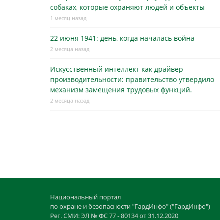
собаках, которые охраняют людей и объекты
1 месяц назад
22 июня 1941: день, когда началась война
2 месяца назад
Искусственный интеллект как драйвер
производительности: правительство утвердило
механизм замещения трудовых функций.
2 месяца назад
Национальный портал
по охране и безопасности "ГардИнфо" ("ГардИнфо")
Рег. СМИ: ЭЛ № ФС 77 - 80134 от 31.12.2020