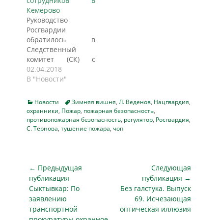
сотрудников в
Кемерово
Руководство
Росгвардии
обратилось в
Следственный
комитет (СК) с
намерением
02.04.2018
привлечь к
В "Новости"
уголовной
ответственности
Categories
Tags
Новости
Зимняя вишня
,
Л. Веденов
,
Нацгвардия
,
своих сотрудников,
охранники
,
Пожар
,
пожарная безопасность
,
которые должны
противопожарная безопасность
,
регулятор
,
Росгвардия
,
были
С. Тернова
,
тушение пожара
,
чоп
контролировать
охрану ТРЦ
«Зимняя вишня» и
Навигация
не допустить на
← Предыдущая
Следующая
этот объект
по
публикация
публикация →
неквалифицированных
Предыдущая
Следующая
Сыктывкар: По
Без галстука. Выпуск
записям
сотрудников ЧОПа.
публикация
публикация
заявлению
69. Исчезающая
Владельцами
транспортной
оптическая иллюзия
предприятия
прокуратуры охранное