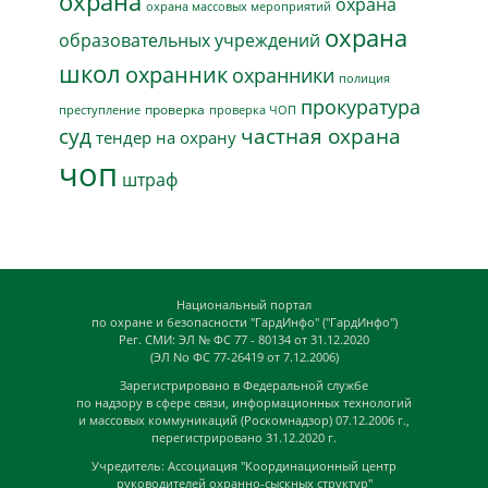
охрана
охрана
охрана массовых мероприятий
охрана
образовательных учреждений
школ
охранник
охранники
полиция
прокуратура
проверка
преступление
проверка ЧОП
суд
частная охрана
тендер на охрану
чоп
штраф
Национальный портал
по охране и безопасности "ГардИнфо" ("ГардИнфо")
Рег. СМИ: ЭЛ № ФС 77 - 80134 от 31.12.2020
(ЭЛ No ФС 77-26419 от 7.12.2006)
Зарегистрировано в Федеральной службе
по надзору в сфере связи, информационных технологий
и массовых коммуникаций (Роскомнадзор) 07.12.2006 г.,
перегистрировано 31.12.2020 г.
Учредитель: Ассоциация "Координационный центр
руководителей охранно-сыскных структур"