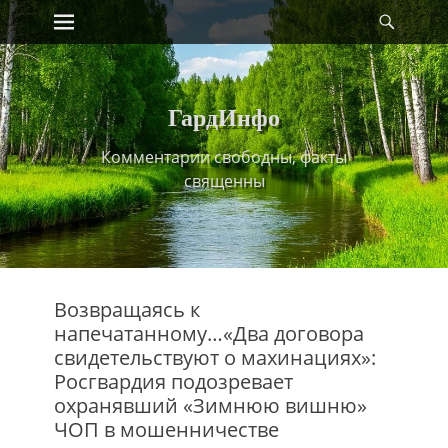
Primary Menu
Найт
Skip
to
content
ГардИнфо
Комментарии свободны, факты
священны
Возвращаясь к
напечатанному…«Два договора
свидетельствуют о махинациях»:
Росгвардия подозревает
охранявший «Зимнюю вишню»
ЧОП в мошенничестве