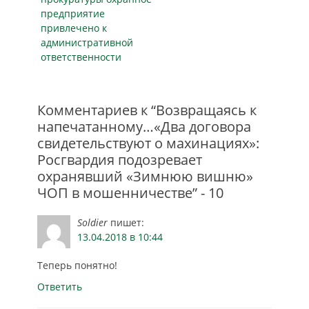
оказались дети
предприятие
бывшего
привлечено к
начальника
административной
областного
ответственности
управления
вневедомственной
охраны — ныне
структурного
Комментариев к “Возвращаясь к
подразделения
напечатанному…«Два договора
Росгвардии.
свидетельствуют о махинациях»:
Директор
Росгвардия подозревает
Росгвардии
охранявший «Зимнюю вишню»
Виктор…
ЧОП в мошенничестве” - 10
Soldier
пишет:
13.04.2018 в 10:44
Теперь понятно!
Ответить