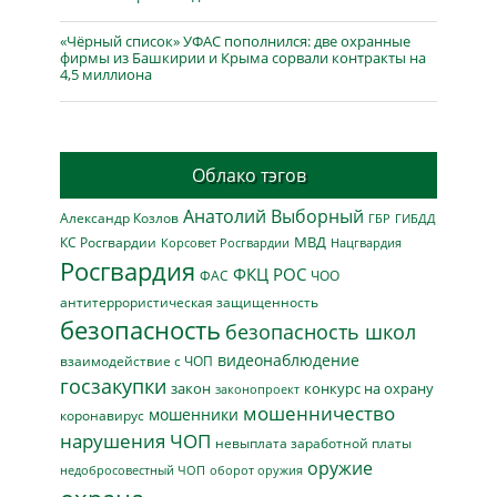
«Чёрный список» УФАС пополнился: две охранные
фирмы из Башкирии и Крыма сорвали контракты на
4,5 миллиона
Облако тэгов
Анатолий Выборный
Александр Козлов
ГБР
ГИБДД
МВД
КС Росгвардии
Нацгвардия
Корсовет Росгвардии
Росгвардия
ФКЦ РОС
ФАС
ЧОО
антитеррористическая защищенность
безопасность
безопасность школ
видеонаблюдение
взаимодействие с ЧОП
госзакупки
закон
конкурс на охрану
законопроект
мошенничество
мошенники
коронавирус
нарушения ЧОП
невыплата заработной платы
оружие
недобросовестный ЧОП
оборот оружия