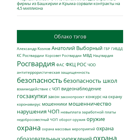
фирмы из Башкирии и Крыма сорвали контракты на
4,5 миллиона
Облако тэгов
Анатолий Выборный
Александр Козлов
ГБР
ГИБДД
МВД
КС Росгвардии
Нацгвардия
Корсовет Росгвардии
Росгвардия
ФКЦ РОС
ФАС
ЧОО
антитеррористическая защищенность
безопасность
безопасность школ
видеонаблюдение
взаимодействие с ЧОП
госзакупки
закон
конкурс на охрану
законопроект
мошенничество
мошенники
коронавирус
нарушения ЧОП
невыплата заработной платы
оружие
недобросовестный ЧОП
оборот оружия
охрана
охрана
охрана массовых мероприятий
охрана
образовательных учреждений