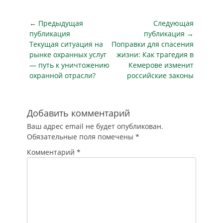
столица».
«Эксперты
Навигация
← Предыдущая
Следующая
сообщили, что…
по
публикация
публикация →
Предыдущая
Следующая
Текущая ситуация на
Поправки для спасения
записям
публикация
публикация
рынке охранных услуг
жизни: Как трагедия в
— путь к уничтожению
Кемерове изменит
охранной отрасли?
российские законы
Добавить комментарий
Ваш адрес email не будет опубликован.
Обязательные поля помечены
*
Комментарий
*