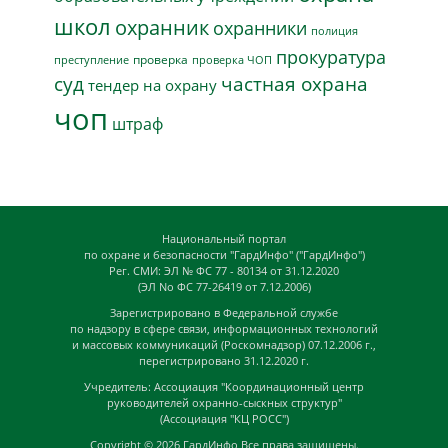
школ
охранник
охранники
полиция
прокуратура
проверка
преступление
проверка ЧОП
суд
частная охрана
тендер на охрану
чоп
штраф
Национальный портал
по охране и безопасности "ГардИнфо" ("ГардИнфо")
Рег. СМИ: ЭЛ № ФС 77 - 80134 от 31.12.2020
(ЭЛ No ФС 77-26419 от 7.12.2006)
Зарегистрировано в Федеральной службе
по надзору в сфере связи, информационных технологий
и массовых коммуникаций (Роскомнадзор) 07.12.2006 г.,
перегистрировано 31.12.2020 г.
Учредитель: Ассоциация "Координационный центр
руководителей охранно-сыскных структур"
(Ассоциация "КЦ РОСС")
Copyright © 2026
ГардИнфо
Все права защищены.