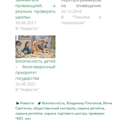
провокацией, а
на оповещение
реально проверять
жителей о
20.12.2016
школы»
чрезвычайных
В "Техника и
30.08.2017
ситуациях и
технологии"
В "Новости"
необходимой
эвакуации в 2017
году, сообщила
председатель
комиссии
Мосгордумы по
Безопасность детей
безопасности Инна
– безоговорочный
Святенко. По ее
приоритет
словам, поступило
государства
предложение от
26.08.2021
членов правления
В "Новости"
Ассоциации
предприятий
техсредств
Categories
Tags
Новости
безопасность
,
Владимир Платонов
,
Инна
Святенко
,
общественный контроль
безопасности об их
,
охрана ретейла
,
охрана ритейла
,
охрана торгового центра
,
проверки
участии в
ЧОП
,
чоп
московском проекте
«Безопасная