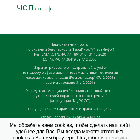
чоп
штраф
Национальный портал
по охране и безопасности "ГардИнфо" ("ГардИнфо")
Рег. СМИ: ЭЛ № ФС 77 - 80134 от 31.12.2020
(ЭЛ No ФС 77-26419 от 7.12.2006)
Зарегистрировано в Федеральной службе
по надзору в сфере связи, информационных технологий
и массовых коммуникаций (Роскомнадзор) 07.12.2006 г.,
перегистрировано 31.12.2020 г.
Учредитель: Ассоциация "Координационный центр
руководителей охранно-сыскных структур"
(Ассоциация "КЦ РОСС")
Copyright © 2026
ГардИнфо
Все права защищены.
Телефон редакции: +7 (495) 641-0073,
Адрес электронной почты редакции:
Мы обрабатываем cookies, чтобы сделать наш сайт
news@guardinfo.online
удобнее для Вас. Вы всегда можете отключить
Главный редактор: Кузьмин Д.А.
cookies в Вашем браузере. Подробнее:
политика