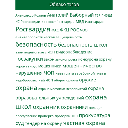
Облако тэгов
Анатолий Выборный
Александр Козлов
ГБР
ГИБДД
МВД
КС Росгвардии
Нацгвардия
Корсовет Росгвардии
Росгвардия
ФКЦ РОС
ФАС
ЧОО
антитеррористическая защищенность
безопасность
безопасность школ
видеонаблюдение
взаимодействие с ЧОП
госзакупки
закон
конкурс на охрану
законопроект
мошенничество
мошенники
коронавирус
нарушения ЧОП
невыплата заработной платы
оружие
недобросовестный ЧОП
оборот оружия
охрана
охрана
охрана массовых мероприятий
охрана
образовательных учреждений
школ
охранник
охранники
полиция
прокуратура
проверка
преступление
проверка ЧОП
суд
частная охрана
тендер на охрану