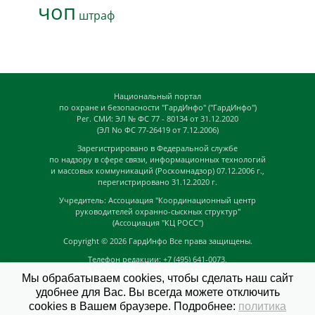
чоп
штраф
Национальный портал
по охране и безопасности "ГардИнфо" ("ГардИнфо")
Рег. СМИ: ЭЛ № ФС 77 - 80134 от 31.12.2020
(ЭЛ No ФС 77-26419 от 7.12.2006)
Зарегистрировано в Федеральной службе
по надзору в сфере связи, информационных технологий
и массовых коммуникаций (Роскомнадзор) 07.12.2006 г.,
перегистрировано 31.12.2020 г.
Учредитель: Ассоциация "Координационный центр
руководителей охранно-сыскных структур"
(Ассоциация "КЦ РОСС")
Copyright © 2026
ГардИнфо
Все права защищены.
Телефон редакции: +7 (495) 641-0073,
Адрес электронной почты редакции:
Мы обрабатываем cookies, чтобы сделать наш сайт
news@guardinfo.online
удобнее для Вас. Вы всегда можете отключить
Главный редактор: Кузьмин Д.А.
cookies в Вашем браузере. Подробнее:
политика