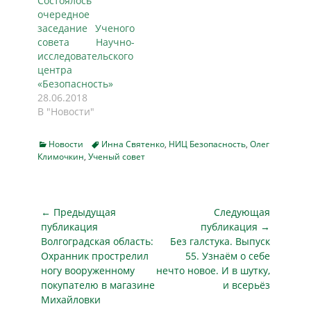
Состоялось
очередное
заседание Ученого
совета Научно-
исследовательского
центра
«Безопасность»
28.06.2018
В "Новости"
Categories
Tags
Новости
Инна Святенко
,
НИЦ Безопасность
,
Олег
Климочкин
,
Ученый совет
Навигация
← Предыдущая
Следующая
по
публикация
публикация →
Предыдущая
Следующая
Волгоградская область:
Без галстука. Выпуск
записям
публикация
публикация
Охранник прострелил
55. Узнаём о себе
ногу вооруженному
нечто новое. И в шутку,
покупателю в магазине
и всерьёз
Михайловки