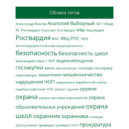
Облако тэгов
Анатолий Выборный
Александр Козлов
ГБР
ГИБДД
МВД
КС Росгвардии
Нацгвардия
Корсовет Росгвардии
Росгвардия
ФКЦ РОС
ФАС
ЧОО
антитеррористическая защищенность
безопасность
безопасность школ
видеонаблюдение
взаимодействие с ЧОП
госзакупки
закон
конкурс на охрану
законопроект
мошенничество
мошенники
коронавирус
нарушения ЧОП
невыплата заработной платы
оружие
недобросовестный ЧОП
оборот оружия
охрана
охрана
охрана массовых мероприятий
охрана
образовательных учреждений
школ
охранник
охранники
полиция
прокуратура
проверка
преступление
проверка ЧОП