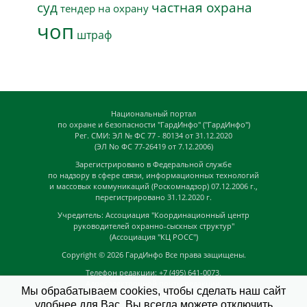
суд
частная охрана
тендер на охрану
чоп
штраф
Национальный портал
по охране и безопасности "ГардИнфо" ("ГардИнфо")
Рег. СМИ: ЭЛ № ФС 77 - 80134 от 31.12.2020
(ЭЛ No ФС 77-26419 от 7.12.2006)
Зарегистрировано в Федеральной службе
по надзору в сфере связи, информационных технологий
и массовых коммуникаций (Роскомнадзор) 07.12.2006 г.,
перегистрировано 31.12.2020 г.
Учредитель: Ассоциация "Координационный центр
руководителей охранно-сыскных структур"
(Ассоциация "КЦ РОСС")
Copyright © 2026
ГардИнфо
Все права защищены.
Телефон редакции: +7 (495) 641-0073,
Адрес электронной почты редакции:
Мы обрабатываем cookies, чтобы сделать наш сайт
news@guardinfo.online
удобнее для Вас. Вы всегда можете отключить