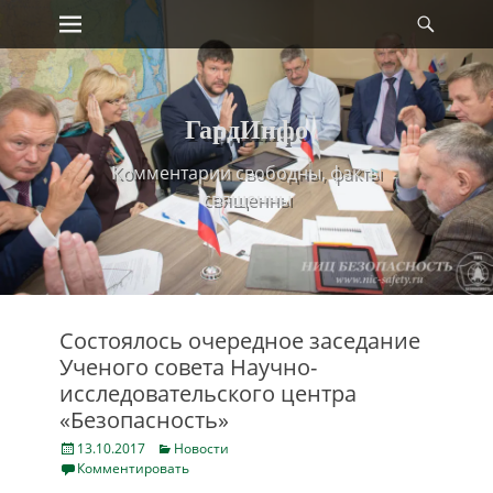
Primary Menu
Найт
Skip
to
content
ГардИнфо
Комментарии свободны, факты
священны
Cостоялось очередное заседание
Ученого совета Научно-
исследовательского центра
«Безопасность»
Posted
Categories
13.10.2017
Новости
on
Комментировать