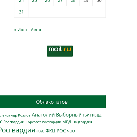
24
25
26
27
28
29
30
31
« Июн
Авг »
Облако тэгов
Анатолий Выборный
лександр Козлов
ГБР
ГИБДД
МВД
С Росгвардии
Нацгвардия
Корсовет Росгвардии
Росгвардия
ФКЦ РОС
ФАС
ЧОО