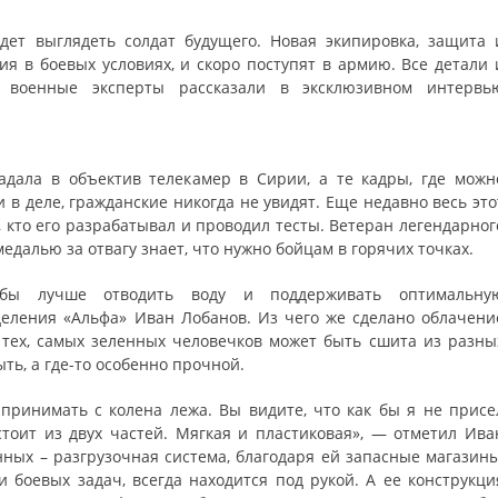
дет выглядеть солдат будущего. Новая экипировка, защита 
 в боевых условиях, и скоро поступят в армию. Все детали 
я военные эксперты рассказали в эксклюзивном интервь
дала в объектив телекамер в Сирии, а те кадры, где можн
в деле, гражданские никогда не увидят. Еще недавно весь это
, кто его разрабатывал и проводил тесты. Ветеран легендарног
далью за отвагу знает, что нужно бойцам в горячих точках.
обы лучше отводить воду и поддерживать оптимальну
еления «Альфа» Иван Лобанов. Из чего же сделано облачени
тех, самых зеленных человечков может быть сшита из разны
ть, а где-то особенно прочной.
принимать с колена лежа. Вы видите, что как бы я не присе
тоит из двух частей. Мягкая и пластиковая», — отметил Ива
ных – разгрузочная система, благодаря ей запасные магазины
 боевых задач, всегда находится под рукой. А ее конструкци