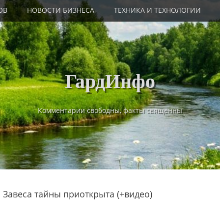
ОВ
НОВОСТИ БИЗНЕСА
ТЕХНИКА И ТЕХНОЛОГИИ
ГардИнфо
Комментарии свободны, факты священны
 Завеса тайны приоткрыта (+видео)