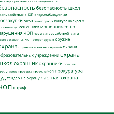
нтитеррористическая защищенность
безопасность
безопасность школ
видеонаблюдение
заимодействие с ЧОП
госзакупки
закон
конкурс на охрану
законопроект
мошенничество
мошенники
оронавирус
нарушения ЧОП
невыплата заработной платы
оружие
едобросовестный ЧОП
оборот оружия
охрана
охрана
охрана массовых мероприятий
охрана
образовательных учреждений
школ
охранник
охранники
полиция
прокуратура
проверка
реступление
проверка ЧОП
суд
частная охрана
тендер на охрану
чоп
штраф