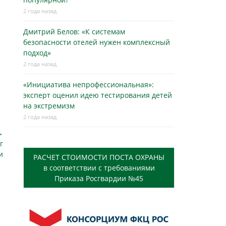
2 года назад
Дмитрий Белов: «К системам
безопасности отелей нужен комплексный
подход»
2 года назад
«Инициатива непрофессиональная»:
эксперт оценил идею тестирования детей
на экстремизм
2 года назад
→
г
и
РАСЧЕТ СТОИМОСТИ ПОСТА ОХРАНЫ
в соответствии с требованиями
Приказа Росгвардии №45