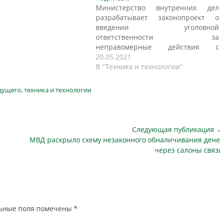
Министерство внутренних дел
разрабатывает законопроект о
введении уголовной
ответственности за
неправомерные действия с
усиленной электронной подписью,
20.05.2021
сообщает SecurityLab.
В "Техника и технологии"
Министерство внутренних дел
России предлагает ввести строгое
дущего
,
техника и технологии
наказание за преступления с
электронной подписью. Ведомство
также считает, что важно
ужесточить ответственность за
Следующая публикация 
деяния, которые связаны с
Следующая
МВД раскрыло схему незаконного обналичивания дене
нарушением коммерческой,
публикация
через салоны связ
налоговой или же банковской
тайны.…
ьные поля помечены
*