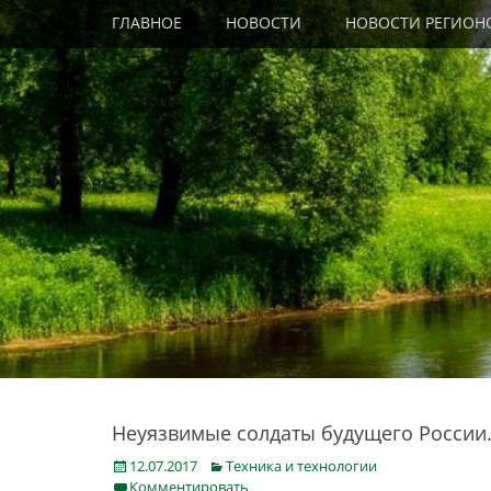
Primary Menu
Skip
ГЛАВНОЕ
НОВОСТИ
НОВОСТИ РЕГИОН
to
content
Неуязвимые солдаты будущего России.
Posted
Categories
12.07.2017
Техника и технологии
on
Комментировать