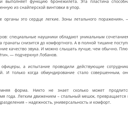
 и выполняет функцию бронежилета. Эта пластина способн
нную из снайперской винтовки в упор.
е органы это сердце легкие. Зоны летального поражения», 
оров: специальные наушники обладают уникальным сочетание
ва гранаты снизится до комфортного. А в полной тишине поступ
ение качество звука. И можно слышать лучше, чем обычно. Плю
йти», — подчеркнул Лобанов.
е офицеры, а испытание проводили действующие сотрудник
й. И только когда обмундирование стало совершенным, он
мняя форма. Никто не знает сколько может продлитс
мя года. Легким движением – спальный мешок, превращается 
дразделения – надежность, универсальность и комфорт.