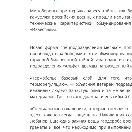
Минобороны приоткрыло завесу тайны, как бу
камуфляж российских военных прошли испытания
технические характеристики обмундировани
«Известиям».
Новая форма спецподразделений мельком попа
понаблюдать за бойцами в этом обмундировании 
гардероб был военной тайной. Иван один из тех
подразделения «Альфа», дважды награжденный ме
«Термобелье базовый слой. Для того, чт
терморегуляцию», — объяснил ветеран подразд
вежливых людей? Зачастую одна и та же вещь 
материалов. Где-то ткань должна очень гибкой бы
«Специальные накаленики, которые позволяют 
здесь колено всегда защищено. Наколенник сос
Лобанов. Еще одна важная вещь гардероба воен
гранаты и все, что необходимо при выполнении