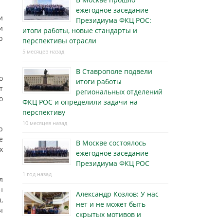
ежегодное заседание
и
Президиума ФКЦ РОС:
и
итоги работы, новые стандарты и
ю
перспективы отрасли
5 месяцев назад
В Ставрополе подвели
о
итоги работы
т
региональных отделений
о
ФКЦ РОС и определили задачи на
перспективу
10 месяцев назад
ю
е
В Москве состоялось
х
ежегодное заседание
Президиума ФКЦ РОС
1 год назад
л
н
Александр Козлов: У нас
,
нет и не может быть
я
скрытых мотивов и