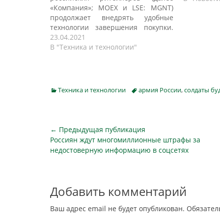
«Компания»; MOEX и LSE: MGNT)
продолжает внедрять удобные
технологии завершения покупки.
Новый способ оплаты одним
23.04.2021
взглядом уже доступен в десяти
В "Техника и технологии"
магазинах в Москве, Краснодаре и
Ростове-на-Дону практически во
всех форматах семьи магазинов
«Магнит». Компания планирует к
Categories
Tags
Техника и технологии
армия России
,
солдаты бу
июню подключить к сервису более
100…
Навигация
← Предыдущая публикация
Предыдущая
Россиян ждут многомиллионные штрафы за
по
публикация
недостоверную информацию в соцсетях
записям
Добавить комментарий
Ваш адрес email не будет опубликован.
Обязател