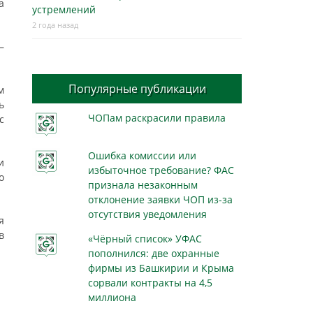
а
устремлений
2 года назад
—
Популярные публикации
м
ь
ЧОПам раскрасили правила
с
Ошибка комиссии или
и
избыточное требование? ФАС
о
признала незаконным
отклонение заявки ЧОП из-за
отсутствия уведомления
я
в
«Чёрный список» УФАС
пополнился: две охранные
фирмы из Башкирии и Крыма
сорвали контракты на 4,5
миллиона