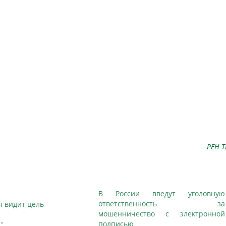
РЕН Т
В России введут уголовную
ответственность за
я видит цель
мошенничество с электронной
подписью
"