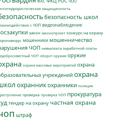
ФКЦ РОС
ФАС
ЧОО
нтитеррористическая защищенность
безопасность
безопасность школ
видеонаблюдение
заимодействие с ЧОП
госзакупки
закон
конкурс на охрану
законопроект
мошенничество
мошенники
оронавирус
нарушения ЧОП
невыплата заработной платы
оружие
едобросовестный ЧОП
оборот оружия
охрана
охрана
охрана массовых мероприятий
охрана
образовательных учреждений
школ
охранник
охранники
полиция
прокуратура
проверка
реступление
проверка ЧОП
суд
частная охрана
тендер на охрану
чоп
штраф