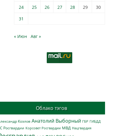
24
25
26
27
28
29
30
31
« Июн
Авг »
Облако тэгов
Анатолий Выборный
лександр Козлов
ГБР
ГИБДД
МВД
С Росгвардии
Нацгвардия
Корсовет Росгвардии
Росгвардия