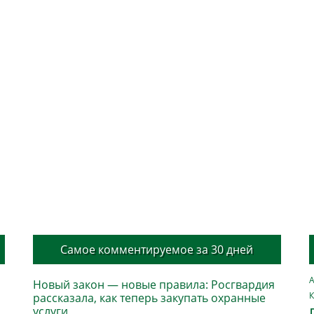
Самое комментируемое за 30 дней
А
Новый закон — новые правила: Росгвардия
К
рассказала, как теперь закупать охранные
услуги