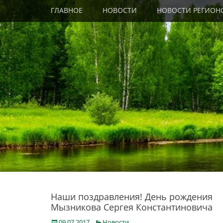
Primary Menu
Skip
ГЛАВНОЕ
НОВОСТИ
НОВОСТИ РЕГИОН
to
content
Наши поздравления! День рождения
Мызникова Сергея Константиновича
Posted
Categories
09.07.2017
Новости