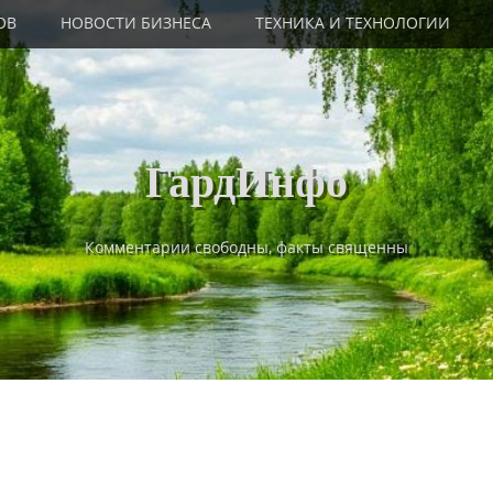
ОВ
НОВОСТИ БИЗНЕСА
ТЕХНИКА И ТЕХНОЛОГИИ
ГардИнфо
Комментарии свободны, факты священны