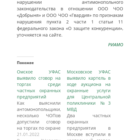
нарушении антимонопольного
законодательства в отношении ООО ЧОО
«Добрыня» и ООО ЧОО «Гвардия» по признакам
нарушения пункта 2 части 1 статьи 11
федерального закона «О защите конкуренции»,
уточняется на сайте.
РИАМО
Похожее
Омское УФАС
Московское УФАС
выявило сговор на
выявило картель в
торгах среди
ходе аукциона на
частных охранных
охранные услуги
предприятий
для Центральной
Как выяснили
поликлиники №3
антомонопольщики,
МВД
несколько ЧОПов
Два частных
допустили сговор
охранных
на торгах по охране
предприятия в
психиатрической
21.01.2022
Москве вступили в