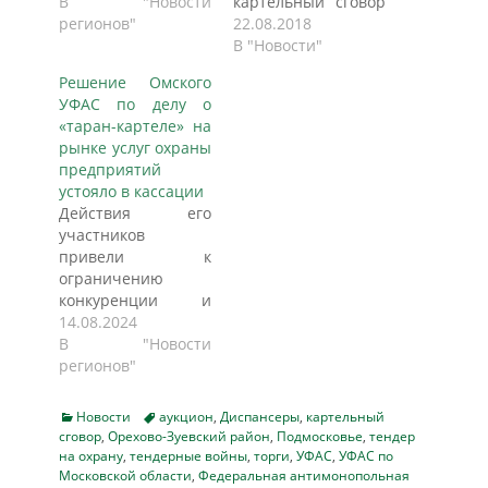
больницы. Грядут
В "Новости
картельный сговор
разбирательства,
регионов"
в ходе аукциона на
22.08.2018
пишет ОМСК-
оказание услуг по
В "Новости"
ИНФОРМ. Омские
охране территории
Решение Омского
антимонопольщики
Центральной
УФАС по делу о
выявили сговор на
поликлиники №3
«таран-картеле» на
торгах среди
МВД России. Об
рынке услуг охраны
частных охранных
этом сообщили в
предприятий
предприятий. Дело
пресс-службе
устояло в кассации
возбуждено по
управления
Действия его
заявлениям ООО
Федеральной
участников
«ЧОП «Артель»,
антимонопольной
привели к
ассоциации
службы по Москве
ограничению
охранных
(Московское УФАС
конкуренции и
предприятий
России).
поддержанию цен
14.08.2024
Омской области и
«Московское УФАС
на торгах,
В "Новости
ООО ЧОП «СВОИ».
России выявило в
сообщили в пресс-
регионов"
Они оспаривают
действиях ООО
службе УФАС по
охрану
ЧОП «Юга-
Омской области.
психиатрической
безопасность» и
Categories
Tags
Новости
аукцион
,
Диспансеры
,
картельный
Напомним, что в
больницы им.
сговор
,
Орехово-Зуевский район
ООО ЧОП…
,
Подмосковье
,
тендер
2022 году Омское
на охрану
,
тендерные войны
,
торги
,
УФАС
,
УФАС по
Солодовникова,…
УФАС России
Московской области
,
Федеральная антимонопольная