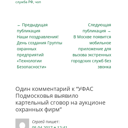
признало картелем
служба РФ
,
чоп
соглашение,
заключенное между
ООО «Голубые
Навигация
← Предыдущая
Следующая
олени», ООО
по
«Каскад» и ООО
публикация
публикация →
«Бастион» для
Предыдущая
Следующая
Наши поздравления!
В Москве появится
записям
участия в аукционе
публикация
публикация
День создания Группы
мобильное
на оказание услуг
охранных
приложение для
охраны объектов
предприятий
вызова экстренных
МКП…
«Технологии
городских служб без
Безопасности»
звонка
Один комментарий к “УФАС
Подмосковья выявило
картельный сговор на аукционе
охранных фирм”
Сергей
пишет:
05.04.2017 в 12:41