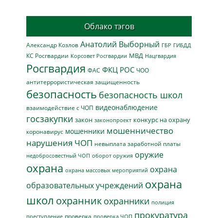
Облако тэгов
Анатолий Выборный
Александр Козлов
ГБР
ГИБДД
МВД
КС Росгвардии
Нацгвардия
Корсовет Росгвардии
Росгвардия
ФКЦ РОС
ФАС
ЧОО
антитеррористическая защищенность
безопасность
безопасность школ
видеонаблюдение
взаимодействие с ЧОП
госзакупки
закон
конкурс на охрану
законопроект
мошенничество
мошенники
коронавирус
нарушения ЧОП
невыплата заработной платы
оружие
недобросовестный ЧОП
оборот оружия
охрана
охрана
охрана массовых мероприятий
охрана
образовательных учреждений
школ
охранник
охранники
полиция
прокуратура
проверка
преступление
проверка ЧОП