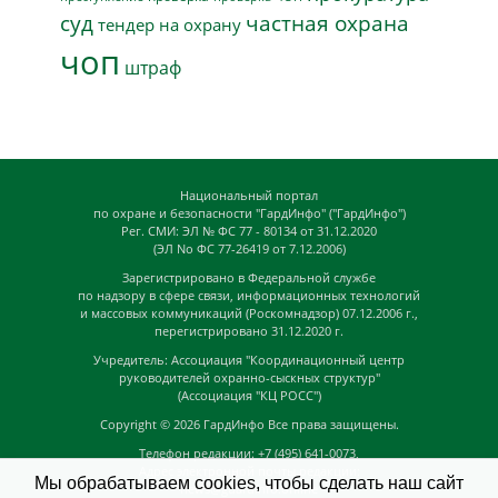
суд
частная охрана
тендер на охрану
чоп
штраф
Национальный портал
по охране и безопасности "ГардИнфо" ("ГардИнфо")
Рег. СМИ: ЭЛ № ФС 77 - 80134 от 31.12.2020
(ЭЛ No ФС 77-26419 от 7.12.2006)
Зарегистрировано в Федеральной службе
по надзору в сфере связи, информационных технологий
и массовых коммуникаций (Роскомнадзор) 07.12.2006 г.,
перегистрировано 31.12.2020 г.
Учредитель: Ассоциация "Координационный центр
руководителей охранно-сыскных структур"
(Ассоциация "КЦ РОСС")
Copyright © 2026
ГардИнфо
Все права защищены.
Телефон редакции: +7 (495) 641-0073,
Адрес электронной почты редакции:
Мы обрабатываем cookies, чтобы сделать наш сайт
news@guardinfo.online