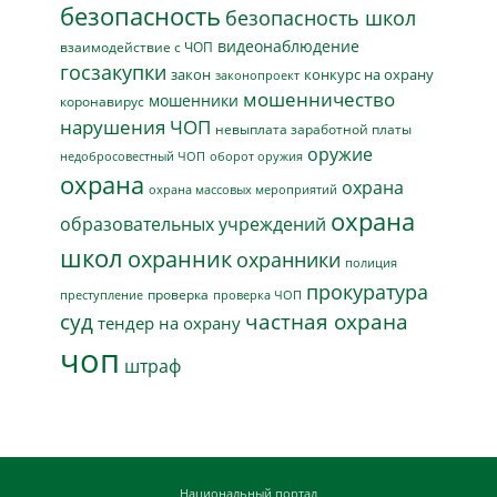
безопасность
безопасность школ
видеонаблюдение
взаимодействие с ЧОП
госзакупки
закон
конкурс на охрану
законопроект
мошенничество
мошенники
коронавирус
нарушения ЧОП
невыплата заработной платы
оружие
недобросовестный ЧОП
оборот оружия
охрана
охрана
охрана массовых мероприятий
охрана
образовательных учреждений
школ
охранник
охранники
полиция
прокуратура
проверка
преступление
проверка ЧОП
суд
частная охрана
тендер на охрану
чоп
штраф
Национальный портал