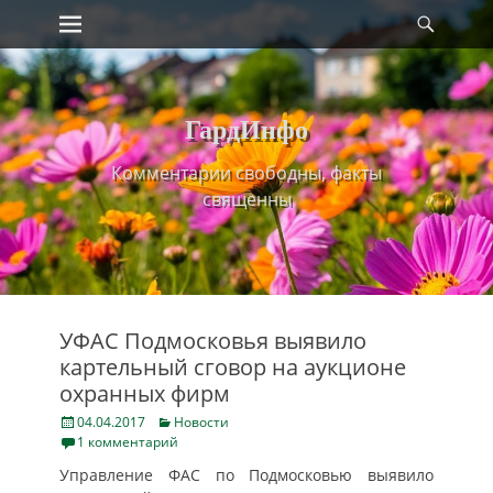
Primary Menu
Найт
Skip
to
content
ГардИнфо
Комментарии свободны, факты
священны
УФАС Подмосковья выявило
картельный сговор на аукционе
охранных фирм
Posted
Categories
04.04.2017
Новости
on
1 комментарий
Управление ФАС по Подмосковью выявило