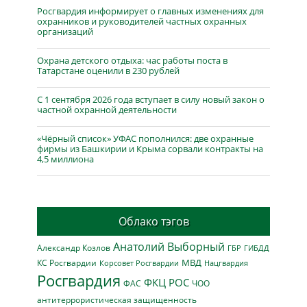
Росгвардия информирует о главных изменениях для
охранников и руководителей частных охранных
организаций
Охрана детского отдыха: час работы поста в
Татарстане оценили в 230 рублей
С 1 сентября 2026 года вступает в силу новый закон о
частной охранной деятельности
«Чёрный список» УФАС пополнился: две охранные
фирмы из Башкирии и Крыма сорвали контракты на
4,5 миллиона
Облако тэгов
Анатолий Выборный
Александр Козлов
ГБР
ГИБДД
МВД
КС Росгвардии
Нацгвардия
Корсовет Росгвардии
Росгвардия
ФКЦ РОС
ФАС
ЧОО
антитеррористическая защищенность