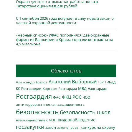
Охрана детского отдыха: час работы поста в
Татарстане оценили в 230 рублей
С 1 сентября 2026 года вступает в силу новый закон о
частной охранной деятельности
«Чёрный список» УФАС пополнился: две охранные
фирмы из Башкирии и Крыма сорвали контракты на
4,5 миллиона
Облако тэгов
Анатолий Выборный
Александр Козлов
ГБР
ГИБДД
МВД
КС Росгвардии
Нацгвардия
Корсовет Росгвардии
Росгвардия
ФКЦ РОС
ФАС
ЧОО
антитеррористическая защищенность
безопасность
безопасность школ
видеонаблюдение
взаимодействие с ЧОП
госзакупки
закон
конкурс на охрану
законопроект