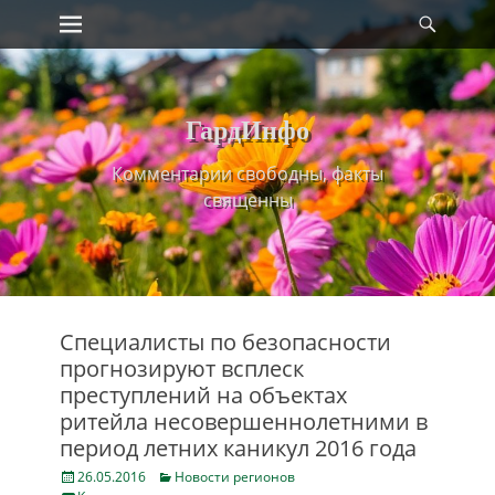
Primary Menu
Найт
Skip
to
content
ГардИнфо
Комментарии свободны, факты
священны
Специалисты по безопасности
прогнозируют всплеск
преступлений на объектах
ритейла несовершеннолетними в
период летних каникул 2016 года
Posted
Categories
26.05.2016
Новости регионов