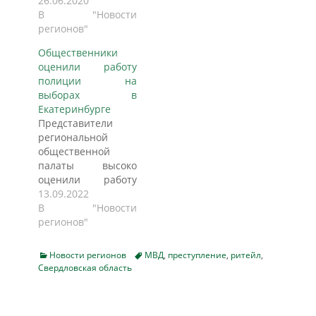
области проведена
26.06.2020
проверка
В "Новости
исполнения
регионов"
законодательства о
Общественники
лицензировании в
оценили работу
ООО ЧОП «Орион»,
полиции на
сообщается на
выборах в
сайте ведомства.
Екатеринбурге
Установлено, что с
Представители
октября 2018 года
региональной
по декабрь 2019
общественной
года частным
палаты высоко
охранным
оценили работу
предприятием
полиции на
13.09.2022
осуществлялась
выборах 2022 года
В "Новости
охрана торгового
в Свердловской
регионов"
центра «Армада» и
области. Об этом
торгово-
сообщил
развлекательного
Categories
Tags
Новости регионов
МВД
,
преступление
,
ритейл
,
представитель ГУ
комплекса «Арена».
Свердловская область
МВД России по
Вместе с этим,
региону Валерий
имеющаяся…
Горелых, пишет