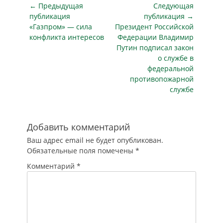
ФЕДАРАЛПРЕСС. «В
Навигация
← Предыдущая
Следующая
главном
по
публикация
публикация →
управлении МВД
Предыдущая
Следующая
«Газпром» — сила
Президент Российской
записям
по Свердловской
публикация
публикация
конфликта интересов
Федерации Владимир
области
Путин подписал закон
функционировала
о службе в
рабочая группа,
федеральной
следившая за
противопожарной
обстановкой на
службе
Среднем Урале и
координировавшая
деятельность
нарядов полиции.
Добавить комментарий
С…
Ваш адрес email не будет опубликован.
Обязательные поля помечены
*
Комментарий
*