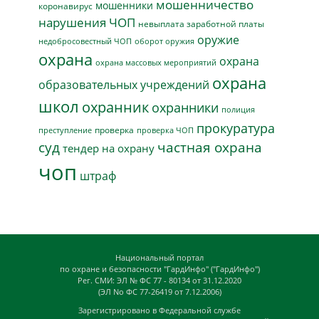
мошенничество
мошенники
коронавирус
нарушения ЧОП
невыплата заработной платы
оружие
недобросовестный ЧОП
оборот оружия
охрана
охрана
охрана массовых мероприятий
охрана
образовательных учреждений
школ
охранник
охранники
полиция
прокуратура
проверка
преступление
проверка ЧОП
суд
частная охрана
тендер на охрану
чоп
штраф
Национальный портал
по охране и безопасности "ГардИнфо" ("ГардИнфо")
Рег. СМИ: ЭЛ № ФС 77 - 80134 от 31.12.2020
(ЭЛ No ФС 77-26419 от 7.12.2006)
Зарегистрировано в Федеральной службе