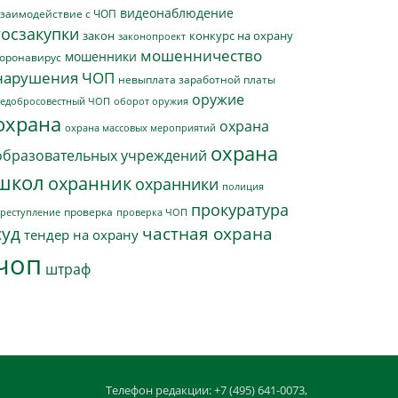
видеонаблюдение
заимодействие с ЧОП
госзакупки
закон
конкурс на охрану
законопроект
мошенничество
мошенники
оронавирус
нарушения ЧОП
невыплата заработной платы
оружие
едобросовестный ЧОП
оборот оружия
охрана
охрана
охрана массовых мероприятий
охрана
образовательных учреждений
школ
охранник
охранники
полиция
прокуратура
проверка
реступление
проверка ЧОП
суд
частная охрана
тендер на охрану
чоп
штраф
Телефон редакции: +7 (495) 641-0073,