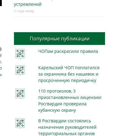
устремлений
2 года назад
Популярные публикации
ф
ЧОПам раскрасили правила
е
,
Карельский ЧОП поплатился
о
за охранника без нашивок и
ь
просроченную периодичку
110 протоколов, 3
приостановленных лицензии:
Росгвардия проверила
кубанскую охрану
В Росгвардии состоялись
назначения руководителей
территориальных органов