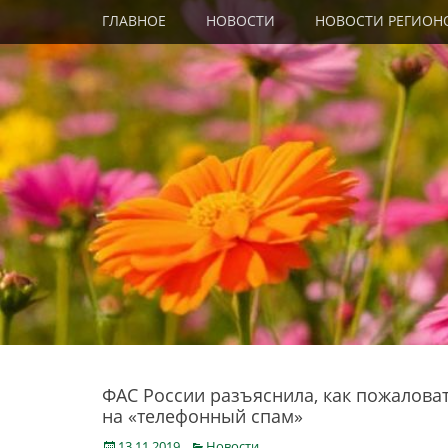
Primary Menu
Skip
ГЛАВНОЕ
НОВОСТИ
НОВОСТИ РЕГИОН
to
content
ФАС России разъяснила, как пожалова
на «телефонный спам»
Posted
Categories
13.11.2019
Новости