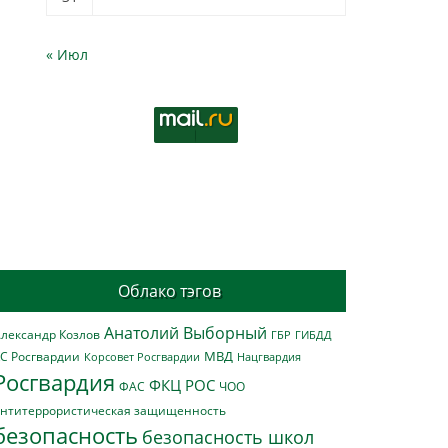
« Июл
Облако тэгов
Анатолий Выборный
лександр Козлов
ГБР
ГИБДД
МВД
С Росгвардии
Нацгвардия
Корсовет Росгвардии
Росгвардия
ФКЦ РОС
ФАС
ЧОО
нтитеррористическая защищенность
безопасность
безопасность школ