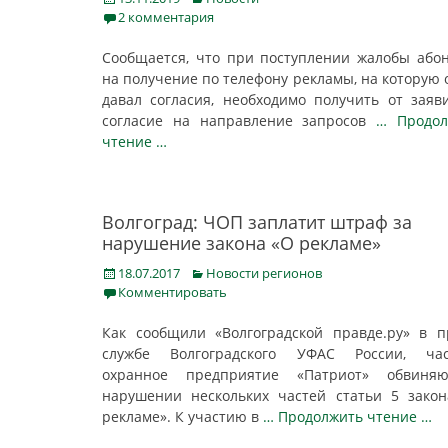
on
2 комментария
Сообщается, что при поступлении жалобы або
на получение по телефону рекламы, на которую 
давал согласия, необходимо получить от заяв
согласие на направление запросов
… Продол
чтение …
Волгоград: ЧОП заплатит штраф за
нарушение закона «О рекламе»
Posted
Categories
18.07.2017
Новости регионов
on
Комментировать
Как сообщили «Волгоградской правде.ру» в п
службе Волгоградского УФАС России, час
охранное предприятие «Патриот» обвиня
нарушении нескольких частей статьи 5 зако
рекламе». К участию в
… Продолжить чтение …