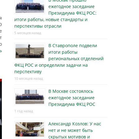
ежегодное заседание
Президиума ФКЦ РОС:
я
итоги работы, новые стандарты и
О
перспективы отрасли
е
5 месяцев назад
т
о
В Ставрополе подвели
ь
итоги работы
региональных отделений
ФКЦ РОС и определили задачи на
перспективу
10 месяцев назад
В Москве состоялось
ежегодное заседание
Президиума ФКЦ РОС
1 год назад
Александр Козлов: У нас
нет и не может быть
скрытых мотивов и