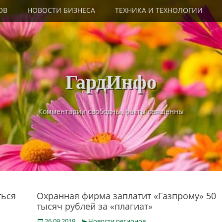
ОВ
НОВОСТИ БИЗНЕСА
ТЕХНИКА И ТЕХНОЛОГИИ
ГардИнфо
Комментарии свободны, факты священны
ться
Охранная фирма заплатит «Газпрому» 50
тысяч рублей за «плагиат»
Posted
Categories
26.09.2019
Новости регионов