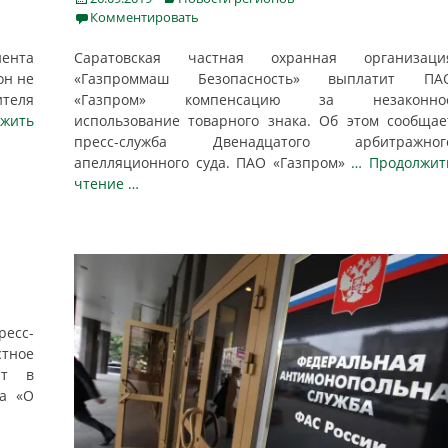
on
Комментировать
нента
Саратовская частная охранная организаци
он не
«Газпроммаш Безопасность» выплатит ПА
ителя
«Газпром» компенсацию за незаконно
жить
использование товарного знака. Об этом сообщае
пресс-служба Двенадцатого арбитражног
апелляционного суда. ПАО «Газпром»
… Продолжит
чтение …
ресс-
тное
ют в
на «О