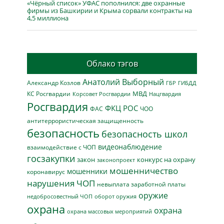
«Чёрный список» УФАС пополнился: две охранные
фирмы из Башкирии и Крыма сорвали контракты на
4,5 миллиона
Облако тэгов
Анатолий Выборный
Александр Козлов
ГБР
ГИБДД
МВД
КС Росгвардии
Нацгвардия
Корсовет Росгвардии
Росгвардия
ФКЦ РОС
ФАС
ЧОО
антитеррористическая защищенность
безопасность
безопасность школ
видеонаблюдение
взаимодействие с ЧОП
госзакупки
закон
конкурс на охрану
законопроект
мошенничество
мошенники
коронавирус
нарушения ЧОП
невыплата заработной платы
оружие
недобросовестный ЧОП
оборот оружия
охрана
охрана
охрана массовых мероприятий