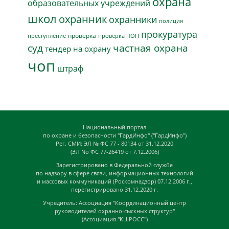
охрана
образовательных учреждений
школ
охранник
охранники
полиция
прокуратура
проверка
преступление
проверка ЧОП
суд
частная охрана
тендер на охрану
чоп
штраф
Национальный портал
по охране и безопасности "ГардИнфо" ("ГардИнфо")
Рег. СМИ: ЭЛ № ФС 77 - 80134 от 31.12.2020
(ЭЛ No ФС 77-26419 от 7.12.2006)
Зарегистрировано в Федеральной службе
по надзору в сфере связи, информационных технологий
и массовых коммуникаций (Роскомнадзор) 07.12.2006 г.,
перегистрировано 31.12.2020 г.
Учредитель: Ассоциация "Координационный центр
руководителей охранно-сыскных структур"
(Ассоциация "КЦ РОСС")