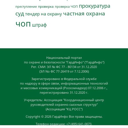
прокуратура
проверка
преступление
проверка ЧОП
суд
частная охрана
тендер на охрану
чоп
штраф
Национальный портал
по охране и безопасности "ГардИнфо" ("ГардИнфо")
Рег. СМИ: ЭЛ № ФС 77 - 80134 от 31.12.2020
(ЭЛ No ФС 77-26419 от 7.12.2006)
Зарегистрировано в Федеральной службе
по надзору в сфере связи, информационных технологий
и массовых коммуникаций (Роскомнадзор) 07.12.2006 г.,
перегистрировано 31.12.2020 г.
Учредитель: Ассоциация "Координационный центр
руководителей охранно-сыскных структур"
(Ассоциация "КЦ РОСС")
Copyright © 2026
ГардИнфо
Все права защищены.
Телефон редакции: +7 (495) 641-0073,