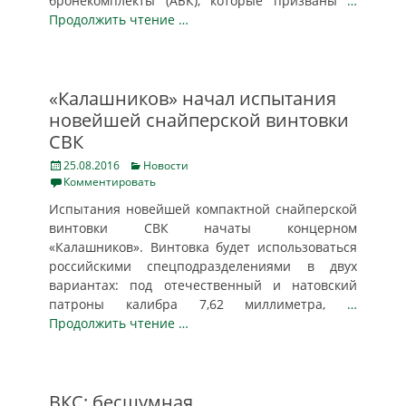
бронекомплекты (АБК), которые призваны
…
Продолжить чтение …
«Калашников» начал испытания
новейшей снайперской винтовки
СВК
Posted
Categories
25.08.2016
Новости
on
Комментировать
Испытания новейшей компактной снайперской
винтовки СВК начаты концерном
«Калашников». Винтовка будет использоваться
российскими спецподразделениями в двух
вариантах: под отечественный и натовский
патроны калибра 7,62 миллиметра,
…
Продолжить чтение …
ВКС: бесшумная