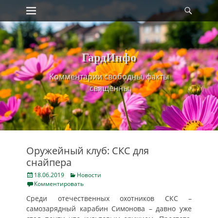
Primary Menu
Найт
Skip
to
content
ГардИнфо
Комментарии свободны, факты
священны
Оружейный клуб: СКС для
снайпера
Posted
Categories
18.06.2019
Новости
on
Комментировать
Среди отечественных охотников СКС –
самозарядный карабин Симонова – давно уже