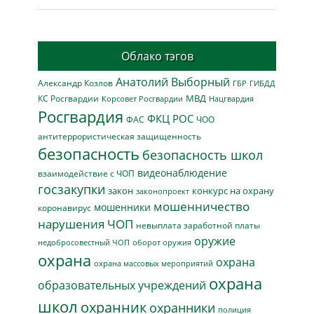
Облако тэгов
Анатолий Выборный
Александр Козлов
ГБР
ГИБДД
МВД
КС Росгвардии
Нацгвардия
Корсовет Росгвардии
Росгвардия
ФКЦ РОС
ФАС
ЧОО
антитеррористическая защищенность
безопасность
безопасность школ
видеонаблюдение
взаимодействие с ЧОП
госзакупки
закон
конкурс на охрану
законопроект
мошенничество
мошенники
коронавирус
нарушения ЧОП
невыплата заработной платы
оружие
недобросовестный ЧОП
оборот оружия
охрана
охрана
охрана массовых мероприятий
охрана
образовательных учреждений
школ
охранник
охранники
полиция